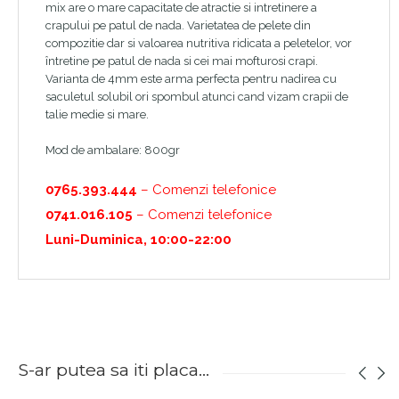
mix are o mare capacitate de atractie si intretinere a
crapului pe patul de nada. Varietatea de pelete din
compozitie dar si valoarea nutritiva ridicata a peletelor, vor
întretine pe patul de nada si cei mai mofturosi crapi.
Varianta de 4mm este arma perfecta pentru nadirea cu
saculetul solubil ori spombul atunci cand vizam crapii de
talie medie si mare.
Mod de ambalare: 800gr
0765.393.444
– Comenzi telefonice
0741.016.105
– Comenzi telefonice
Luni-Duminica, 10:00-22:00
S-ar putea sa iti placa...