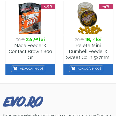
-18%
-9%
24,
lei
18,
lei
50
10
30,
20,
00
00
Nada FeederX
Pelete Mini
Contact Brown 800
Dumbell FeederX
Gr
Sweet Corn 5x7mm,
10 G
ADAUGĂ ÎN COȘ
ADAUGĂ ÎN COȘ
Evo.ro un website de top in domeniul cumparaturilor on-line. Oferim o