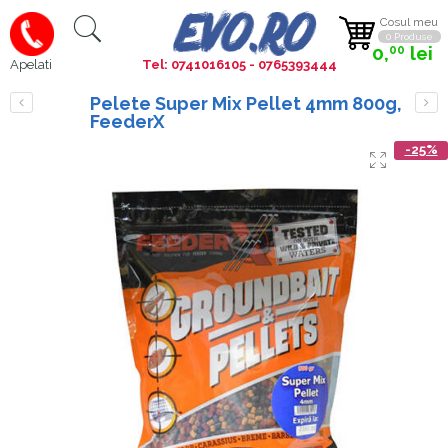
Cosul meu
0 Produse
0,
lei
00
Tel: 0741016105 - 0765393444
Apelati
Pelete Super Mix Pellet 4mm 800g,
FeederX
-25%