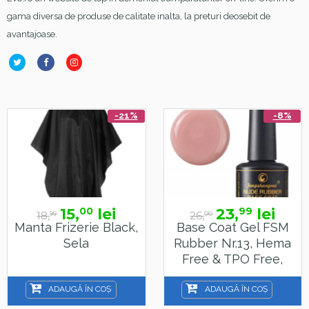
gama diversa de produse de calitate inalta, la preturi deosebit de
avantajoase.
-21%
-8%
15,
lei
23,
lei
00
99
18,
26,
99
00
Manta Frizerie Black,
Base Coat Gel FSM
Sela
Rubber Nr.13, Hema
Free & TPO Free,
15ml
ADAUGĂ ÎN COȘ
ADAUGĂ ÎN COȘ