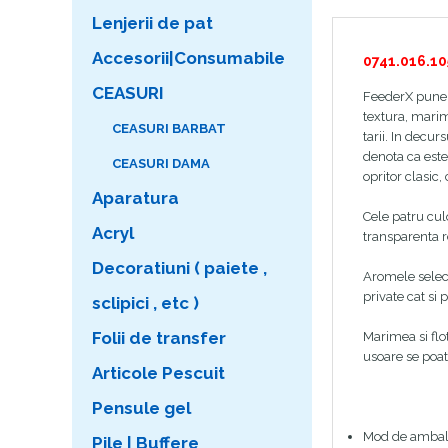
Lenjerii de pat
Accesorii|Consumabile
0741.016.10
CEASURI
FeederX pune l
textura, marime
CEASURI BARBAT
tarii. In decu
denota ca este 
CEASURI DAMA
opritor clasic, 
Aparatura
Cele patru cul
Acryl
transparenta r
Decoratiuni ( paiete ,
Aromele select
private cat si 
sclipici , etc )
Folii de transfer
Marimea si flo
usoare se poat
Articole Pescuit
Pensule gel
Mod de ambal
Pile | Buffere