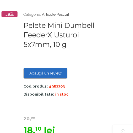
-9%
Categorie:
Articole Pescuit
Pelete Mini Dumbell
FeederX Usturoi
5x7mm, 10 g
Adaugă un review
Cod produs:
4983303
Disponibilitate:
în stoc
20,
00
18,
lei
10