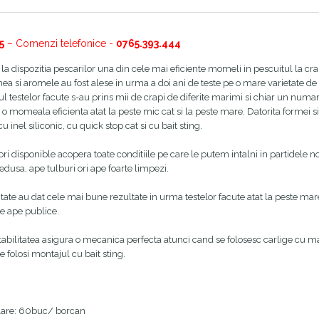
5
– Comenzi telefonice -
0765.393.444
a dispozitia pescarilor una din cele mai eficiente momeli in pescuitul la cr
a si aromele au fost alese in urma a doi ani de teste pe o mare varietate de ape
rsul testelor facute s-au prins mii de crapi de diferite marimi si chiar un num
o momeala eficienta atat la peste mic cat si la peste mare. Datorita formei si te
cu inel siliconic, cu quick stop cat si cu bait sting.
ori disponible acopera toate conditiile pe care le putem intalni in partidele
edusa, ape tulburi ori ape foarte limpezi.
ate au dat cele mai bune rezultate in urma testelor facute atat la peste mare 
pe ape publice.
tabilitatea asigura o mecanica perfecta atunci cand se folosesc carlige cu mari
e folosi montajul cu bait sting.
are: 60buc/ borcan