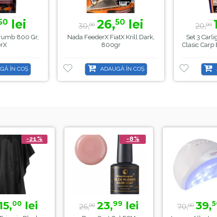
lei
26,
lei
50
50
30,
20,
00
00
rumb 800 Gr,
Nada FeederX FiatX Krill Dark,
Set 3 Carl
rX
800gr
Clasic Carp
GĂ ÎN COȘ
ADAUGĂ ÎN COȘ
-21%
-8%
15,
lei
23,
lei
39,
00
99
5
26,
70,
00
00