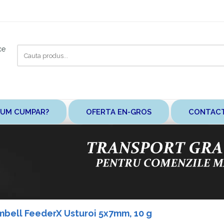
Cauta
ce
aici
UM CUMPAR?
OFERTA EN-GROS
CONTAC
mbell FeederX Usturoi 5x7mm, 10 g