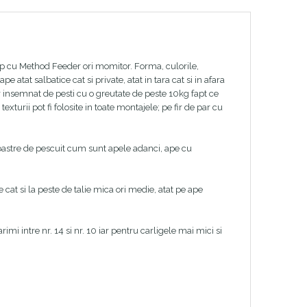
ap cu Method Feeder ori momitor. Forma, culorile,
 atat salbatice cat si private, atat in tara cat si in afara
ar insemnat de pesti cu o greutate de peste 10kg fapt ce
xturii pot fi folosite in toate montajele; pe fir de par cu
 noastre de pescuit cum sunt apele adanci, ape cu
cat si la peste de talie mica ori medie, atat pe ape
mi intre nr. 14 si nr. 10 iar pentru carligele mai mici si