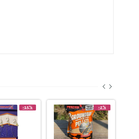
-15%
-2%