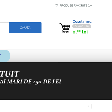
PRODUSE FAVORITE
0
Cosul meu
0 Produse
0,
lei
00
T