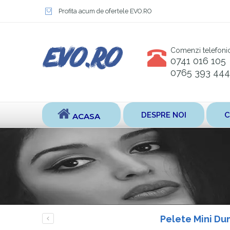
Profita acum de ofertele EVO.RO
Comenzi telefoni
0741 016 105
0765 393 444
DESPRE NOI
C
ACASA
Pelete Mini Du