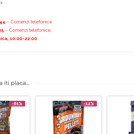
oi
444
– Comenzi telefonice
05
– Comenzi telefonice
ica, 10:00-22:00
iti placa...
-65%
-12%