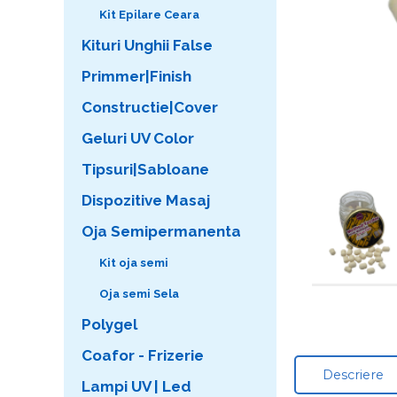
Kit Epilare Ceara
Kituri Unghii False
Primmer|Finish
Constructie|Cover
Geluri UV Color
Tipsuri|Sabloane
Dispozitive Masaj
Oja Semipermanenta
Kit oja semi
Oja semi Sela
Polygel
Coafor - Frizerie
Descriere
Lampi UV | Led