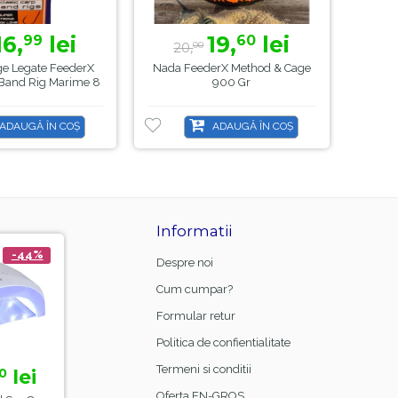
16,
lei
19,
lei
99
60
20,
2
00
ige Legate FeederX
Nada FeederX Method & Cage
Set 3
 Band Rig Marime 8
900 Gr
Clasic
ADAUGĂ ÎN COȘ
ADAUGĂ ÎN COȘ
Informatii
-44%
-21%
Despre noi
Cum cumpar?
Formular retur
Politica de confientialitate
Termeni si conditii
lei
15,
lei
0
00
18,
99
Oferta EN-GROS