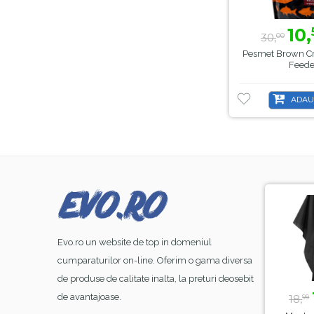
10,
30,
00
Pesmet Brown C
Feede
ADAU
-8%
-44%
Evo.ro un website de top in domeniul
cumparaturilor on-line. Oferim o gama diversa
de produse de calitate inalta, la preturi deosebit
23,
lei
39,
lei
99
50
de avantajoase.
26,
70,
18,
00
00
99