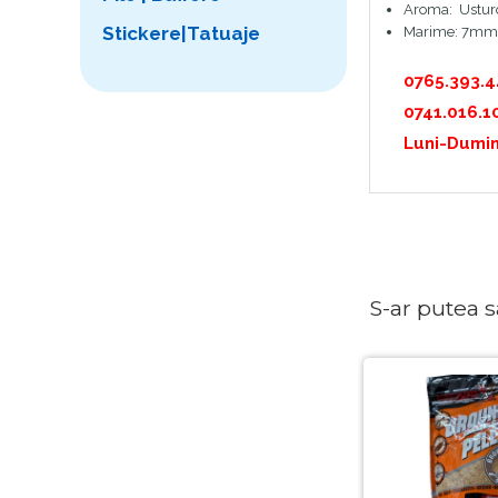
Aroma: Ustur
Stickere|Tatuaje
Marime: 7mm
0765.393.
0741.016.1
Luni-Dumin
S-ar putea sa 