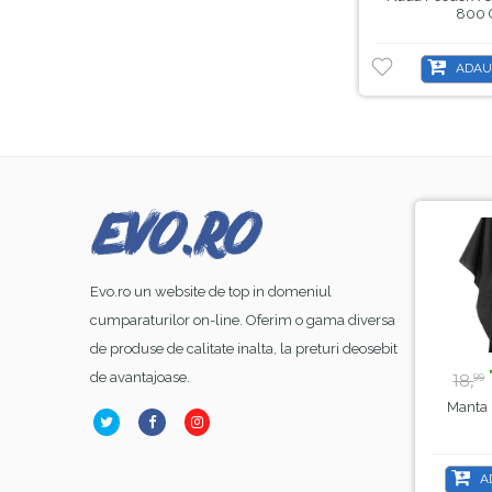
800 
ADAU
-8%
-44%
Evo.ro un website de top in domeniul
cumparaturilor on-line. Oferim o gama diversa
de produse de calitate inalta, la preturi deosebit
23,
lei
39,
lei
1
99
50
de avantajoase.
26,
70,
18,
00
00
99
Base Coat Gel FSM
Lampa Alba Led SunOne
Manta Fr
ber Nr.13, Hema Free
, Sela , 48 W
& TPO Free, 15ml
ADAUGĂ ÎN COȘ
ADAUGĂ ÎN COȘ
AD