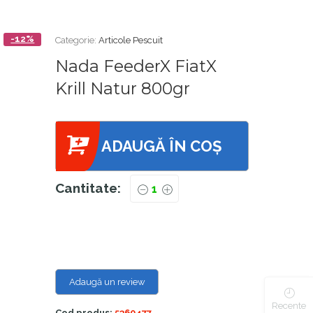
-12%
Categorie:
Articole Pescuit
Nada FeederX FiatX
Krill Natur 800gr
ADAUGĂ ÎN COȘ
Cantitate:
Adaugă un review
Recente
Cod produs:
5360477