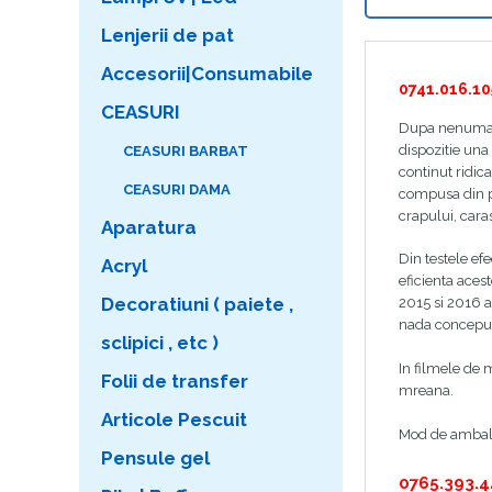
Lenjerii de pat
Accesorii|Consumabile
0741.016.10
CEASURI
Dupa nenumarat
dispozitie una
CEASURI BARBAT
continut ridica
CEASURI DAMA
compusa din p
crapului, caras
Aparatura
Din testele ef
Acryl
eficienta aces
Decoratiuni ( paiete ,
2015 si 2016 a
nada conceput
sclipici , etc )
In filmele de m
Folii de transfer
mreana.
Articole Pescuit
Mod de ambal
Pensule gel
0765.393.