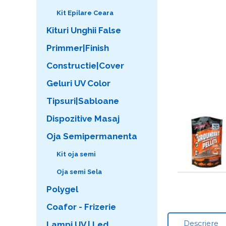
Kit Epilare Ceara
Kituri Unghii False
Primmer|Finish
Constructie|Cover
Geluri UV Color
Tipsuri|Sabloane
Dispozitive Masaj
Oja Semipermanenta
Kit oja semi
Oja semi Sela
Polygel
Coafor - Frizerie
Descriere
Lampi UV | Led