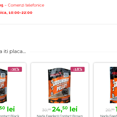
05
– Comenzi telefonice
ica, 10:00-22:00
iti placa...
-30%
-18%
lei
24,
lei
50
50
30,
20,
00
00
ontact Black
Nada FeederX Contact Brown
Nada Feed