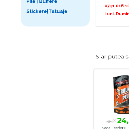
Pile | Buffere
0741.016.1
Stickere|Tatuaje
Luni-Dumin
S-ar putea sa 
24,
35,
00
Nada FeederX C