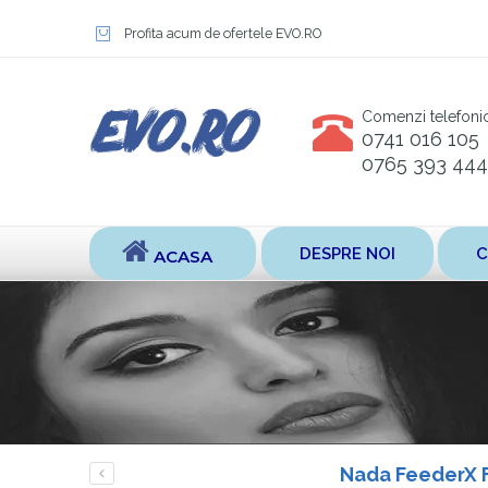
Profita acum de ofertele EVO.RO
Comenzi telefoni
0741 016 105
0765 393 444
DESPRE NOI
C
ACASA
Nada FeederX Fi