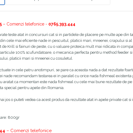
5
– Comenzi telefonice -
0765.393.444
e teste atat in concursuri cat si in partidele de placere pe multe ape din tara
 din cele mai eficiente nade in pescuitul, platicii mari, mreenei, crapului si 
t de Krill si fainuri de peste, cu o valuare proteica mult mai ridicata in comp
articule 100% scufundatoare, o mecanica perfecta pentru method feeder si 
ului, platicii mari si mreenei cu cosuletul.
ectuate in cele patru anotimpuri, se pare ca aceasta nada a dat rezultate foa
tei nade recomandam testarea ei in paralel cu orice nada fishmeal existenta p
u aratat ca momentan este nada fishmeal cu cele mai bune rezultate de pe pia
a special pentru apele din Romania.
ai jos o puteti vedea ca acest produs da rezultate atat in apele private cat si 
are: 800gr
444
– Comenzi telefonice