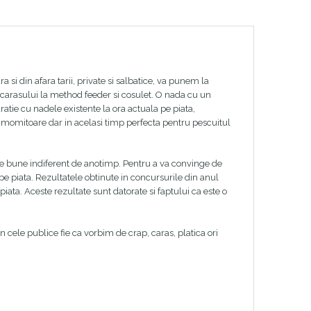
 si din afara tarii, private si salbatice, va punem la
al carasului la method feeder si cosulet. O nada cu un
aratie cu nadele existente la ora actuala pe piata,
momitoare dar in acelasi timp perfecta pentru pescuitul
rte bune indiferent de anotimp. Pentru a va convinge de
e piata. Rezultatele obtinute in concursurile din anul
ta. Aceste rezultate sunt datorate si faptului ca este o
in cele publice fie ca vorbim de crap, caras, platica ori