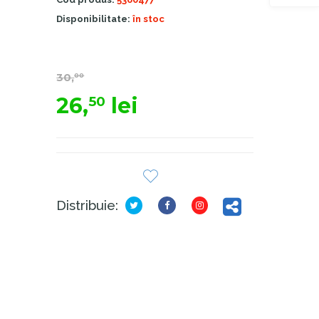
Disponibilitate:
în stoc
30,
00
26,
lei
50
Distribuie: