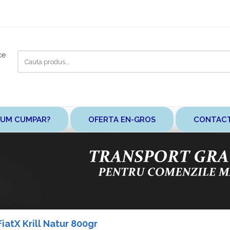
Cauta
ce
aici
UM CUMPAR?
OFERTA EN-GROS
CONTAC
atX Krill Natur 800gr