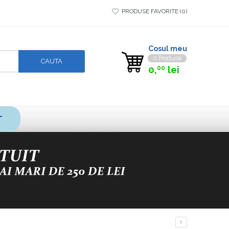
PRODUSE FAVORITE
0
Cosul meu
0 Produse
0,
lei
00
T