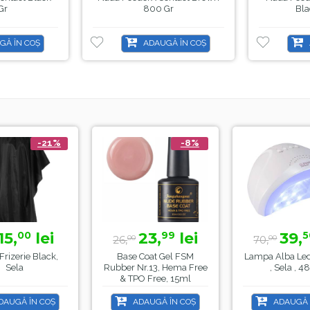
Gr
800 Gr
Bla
GĂ ÎN COȘ
ADAUGĂ ÎN COȘ
-21%
-8%
5,
lei
23,
lei
39,
00
99
5
26,
70,
00
00
izerie Black,
Base Coat Gel FSM
Lampa Alba Led
Sela
Rubber Nr.13, Hema Free
, Sela , 48
& TPO Free, 15ml
AUGĂ ÎN COȘ
ADAUGĂ ÎN COȘ
ADAUGĂ Î