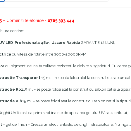
5
– Comenzi telefonice -
0765.393.444
hiura contine:
 UV LED Profesionala 48w, Uscare Rapida
GARANTIE 12 LUNI;
ectrica
cu viteza de rotatie intre 3000-20000RPM
lo
r cu pigmenti de inalta calitate rezistenti la ciobire si zgarieturi. Culoarea g
structie
Transparent
15 ml – se poate folosi atat la construit cu sablon cat s
structie
Roz
15 ml – se poate folosi atat la construit cu sablon cat si la tipsuri
structie
Alb
15 ml – se poate folosi atat la construit cu sablon cat si la tipsuri
nghii UV folosit ca prim strat inainte de aplicarea gelului UV sau acrilului;
t
– gel de finish – Creaza un efect fantastic de unghii stralucitoare. Nu ingal