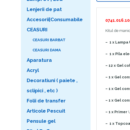
Lenjerii de pat
Accesorii|Consumabile
0741.016.10
CEASURI
Kitul de manic
CEASURI BARBAT
– 1 x Lampa
CEASURI DAMA
– 1 x Pila el
Aparatura
– 12 x Gel co
Acryl
– 1 x Gel con
Decoratiuni ( paiete ,
– 1 x Gel con
sclipici , etc )
Folii de transfer
– 1 x Gel con
Articole Pescuit
– 1 x Primer
U
Pensule gel
– 1 x Topcoa