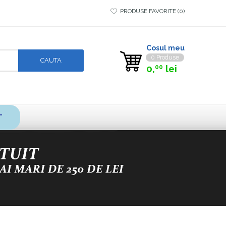
PRODUSE FAVORITE
0
Cosul meu
0 Produse
0,
lei
00
T