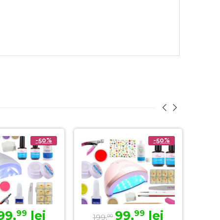
-50%
-50%
99,
lei
99,
lei
99
99
199,
279
00