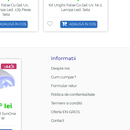
i False Cu Gel Uv,
Kit Unghii False Cu Gel Uv, Nr.2,
Kit 
pa Led, 179 Piese,
Lampa Led, Sela
Nr.10
Sela
ADAUGĂ ÎN COȘ
ADAUGĂ ÎN COȘ
Informatii
-21%
-8%
Despre noi
Cum cumpar?
Formular retur
Politica de confientialitate
Termeni si conditii
15,
lei
23,
lei
00
99
18,
26,
99
00
Oferta EN-GROS
Manta Frizerie Black,
Base Coat Gel FSM
La
Sela
Rubber Nr.13, Hema Free
Contact
& TPO Free, 15ml