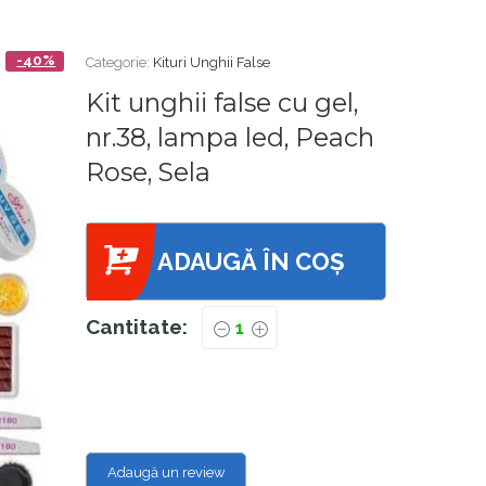
-40%
Categorie:
Kituri Unghii False
Kit unghii false cu gel,
nr.38, lampa led, Peach
Rose, Sela
ADAUGĂ ÎN COȘ
Cantitate:
Adaugă un review