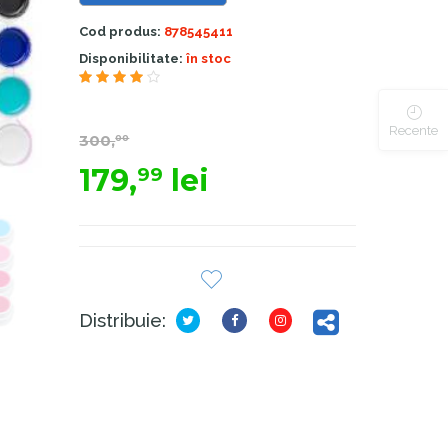
Cod produs:
878545411
Disponibilitate:
în stoc
5.00
din 5
Recente
300,
00
179,
lei
99
Distribuie: