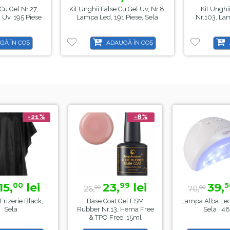
 Cu Gel Nr.27,
Kit Unghii False Cu Gel Uv, Nr.8,
Kit Unghi
 Uv, 195 Piese
Lampa Led, 191 Piese, Sela
Nr.103, Lam
GĂ ÎN COȘ
ADAUGĂ ÎN COȘ
%
-8%
-44%
23,
lei
39,
lei
99
50
26,
70,
00
00
,
Base Coat Gel FSM
Lampa Alba Led SunOne
Rubber Nr.13, Hema Free
, Sela , 48 W
& TPO Free, 15ml