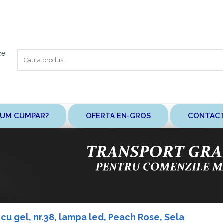
Cauta
ce
aici
UM CUMPAR?
OFERTA EN-GROS
CONTAC
e cu gel, nr.38, lampa led, Peach Rose, Sela