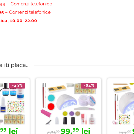
444
– Comenzi telefonice
05
– Comenzi telefonice
ica, 10:00-22:00
iti placa...
-49%
-64%
lei
99,
lei
99
99
279,
199,
00
00