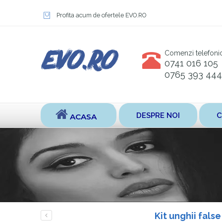
Profita acum de ofertele EVO.RO
Comenzi telefoni
0741 016 105
0765 393 444
DESPRE NOI
C
ACASA
Kit unghii fals