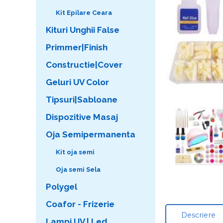
Kit Epilare Ceara
Kituri Unghii False
Primmer|Finish
Constructie|Cover
Geluri UV Color
Tipsuri|Sabloane
Dispozitive Masaj
Oja Semipermanenta
Kit oja semi
Oja semi Sela
Polygel
Coafor - Frizerie
Descriere
Lampi UV | Led