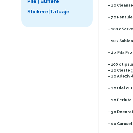
Pile | Buffere
– 1 x Cleanse
Stickere|Tatuaje
– 7 x Pensule
– 100 x Serv
– 10 x Sablo
– 2 x Pila Pr
– 100 x tipsur
– 1 x Cleste
g
– 1 x Adeziv-l
– 1 x Ulei cu
– 1 x Periuta
– 3 x Decorat
– 1 x Caruse