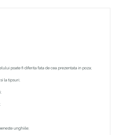
elului poate fi diferita fata de cea prezentata in poza;
i la tipsuri;
;
;
beneste unghiile;