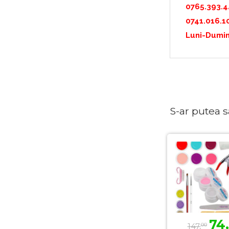
0765.393.
0741.016.1
Luni-Dumin
S-ar putea sa 
74,
147,
00