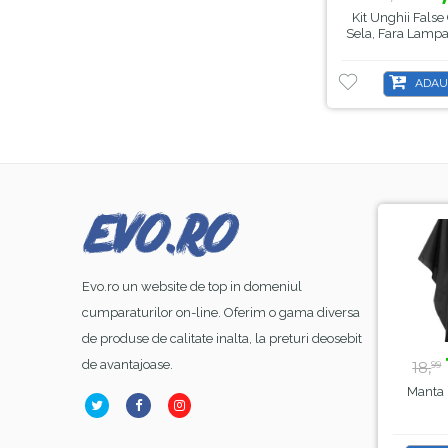
Kit Unghii False
Sela, Fara Lampa
ADAU
-8%
-44%
-21
Evo.ro un website de top in domeniul
cumparaturilor on-line. Oferim o gama diversa
de produse de calitate inalta, la preturi deosebit
lei
39,
lei
15,
lei
9
50
00
de avantajoase.
70,
18,
00
99
el FSM
Lampa Alba Led SunOne
Manta Frizerie Black
Hema Free
, Sela , 48 W
Sela
 15ml