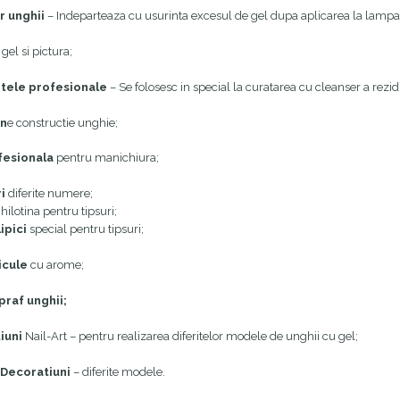
r unghii
– Indeparteaza cu usurinta excesul de gel dupa aplicarea la lamp
gel si pictura;
etele profesionale
– Se folosesc in special la curatarea cu cleanser a rezid
an
e constructie unghie;
ofesionala
pentru manichiura;
i
diferite numere;
hilotina pentru tipsuri;
ipici
special pentru tipsuri;
ticule
cu arome;
 praf unghii;
iuni
Nail-Art – pentru realizarea diferitelor modele de unghii cu gel;
l Decoratiuni
– diferite modele.