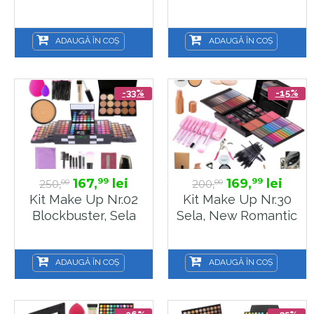
ADAUGĂ ÎN COȘ
ADAUGĂ ÎN COȘ
-33%
-15%
167,
lei
169,
lei
99
99
250,
200,
00
00
Kit Make Up Nr.02
Kit Make Up Nr.30
Blockbuster, Sela
Sela, New Romantic
ADAUGĂ ÎN COȘ
ADAUGĂ ÎN COȘ
-26%
-35%