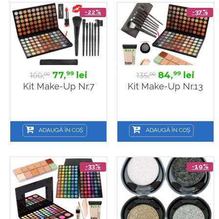
-22%
-37%
77,
lei
84,
lei
99
99
100,
135,
00
00
Kit Make-Up Nr.7
Kit Make-Up Nr.13
ADAUGĂ ÎN COȘ
ADAUGĂ ÎN COȘ
-33%
-19%