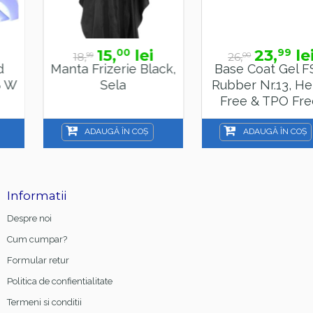
15,
lei
23,
lei
00
99
18,
26,
99
00
Manta Frizerie Black,
Base Coat Gel FSM
Sela
Rubber Nr.13, Hema
Free & TPO Free,
15ml
ADAUGĂ ÎN COȘ
ADAUGĂ ÎN COȘ
Informatii
Despre noi
Cum cumpar?
Formular retur
Politica de confientialitate
Termeni si conditii