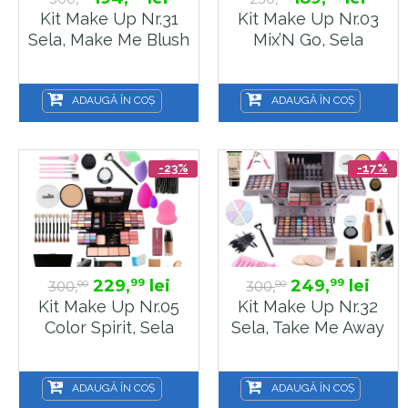
Kit Make Up Nr.31
Kit Make Up Nr.03
Sela, Make Me Blush
Mix’N Go, Sela
ADAUGĂ ÎN COȘ
ADAUGĂ ÎN COȘ
-23%
-17%
229,
lei
249,
lei
99
99
300,
300,
00
00
Kit Make Up Nr.05
Kit Make Up Nr.32
Color Spirit, Sela
Sela, Take Me Away
ADAUGĂ ÎN COȘ
ADAUGĂ ÎN COȘ