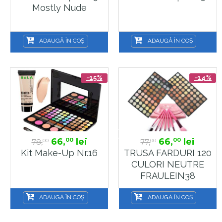
Mostly Nude
ADAUGĂ ÎN COȘ
ADAUGĂ ÎN COȘ
-15%
-14%
66,
lei
66,
lei
00
00
78,
77,
00
00
Kit Make-Up Nr.16
TRUSA FARDURI 120
CULORI NEUTRE
FRAULEIN38
NEUTRAL NUDE + 7
Pensule Machiaj
ADAUGĂ ÎN COȘ
ADAUGĂ ÎN COȘ