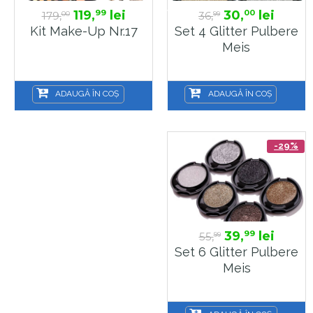
119,
lei
30,
lei
99
00
179,
36,
00
99
Kit Make-Up Nr.17
Set 4 Glitter Pulbere
Meis
ADAUGĂ ÎN COȘ
ADAUGĂ ÎN COȘ
-29%
39,
lei
99
55,
99
Set 6 Glitter Pulbere
Meis