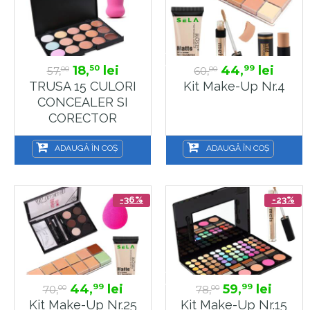
18,
lei
44,
lei
50
99
57,
60,
00
00
TRUSA 15 CULORI
Kit Make-Up Nr.4
CONCEALER SI
CORECTOR
FRAULEIN38 3D
RADIANCE +
ADAUGĂ ÎN COȘ
ADAUGĂ ÎN COȘ
APLICATOR
Corector /
Concealer PARA
-36%
-23%
44,
lei
59,
lei
99
99
70,
78,
00
00
Kit Make-Up Nr.25
Kit Make-Up Nr.15