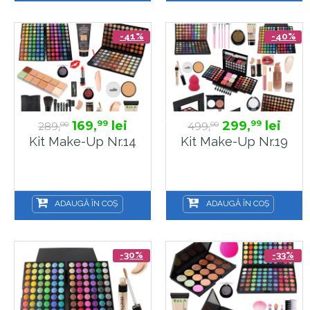
-41%
-40%
169,
lei
299,
lei
99
99
289,
499,
00
00
Kit Make-Up Nr.14
Kit Make-Up Nr.19
ADAUGĂ ÎN COȘ
ADAUGĂ ÎN COȘ
-30%
-33%