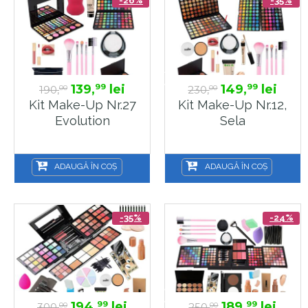
139,
lei
149,
lei
99
99
190,
230,
00
00
Kit Make-Up Nr.27
Kit Make-Up Nr.12,
Evolution
Sela
ADAUGĂ ÎN COȘ
ADAUGĂ ÎN COȘ
-35%
-24%
194,
lei
189,
lei
99
99
300,
250,
00
00