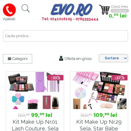
Cosul meu
0 Produse
0,
lei
00
Tel: 0741016105 - 0765393444
Apelati
Cauta
aici
Categorii
Oferta en-gross
-33%
-27%
99,
lei
109,
lei
99
99
150,
150,
00
00
Kit Make Up Nr.01
Kit Make Up Nr.29
Lash Couture, Sela
Sela, Star Babe