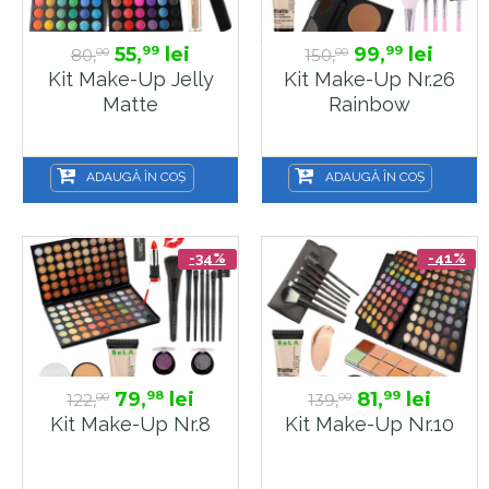
55,
lei
99,
lei
99
99
80,
150,
00
00
Kit Make-Up Jelly
Kit Make-Up Nr.26
Matte
Rainbow
ADAUGĂ ÎN COȘ
ADAUGĂ ÎN COȘ
-34%
-41%
79,
lei
81,
lei
98
99
122,
139,
00
00
Kit Make-Up Nr.8
Kit Make-Up Nr.10