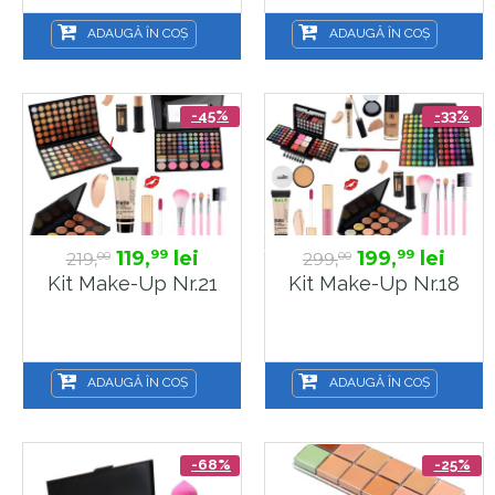
ADAUGĂ ÎN COȘ
ADAUGĂ ÎN COȘ
-45%
-33%
119,
lei
199,
lei
99
99
219,
299,
00
00
Kit Make-Up Nr.21
Kit Make-Up Nr.18
ADAUGĂ ÎN COȘ
ADAUGĂ ÎN COȘ
-68%
-25%