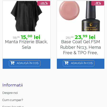
-21%
-8%
15,
lei
23,
lei
00
99
18,
26,
99
00
Manta Frizerie Black,
Base Coat Gel FSM
Sela
Rubber Nr.13, Hema
Free & TPO Free,
15ml
ADAUGĂ ÎN COȘ
ADAUGĂ ÎN COȘ
Informatii
Despre noi
Cum cumpar?