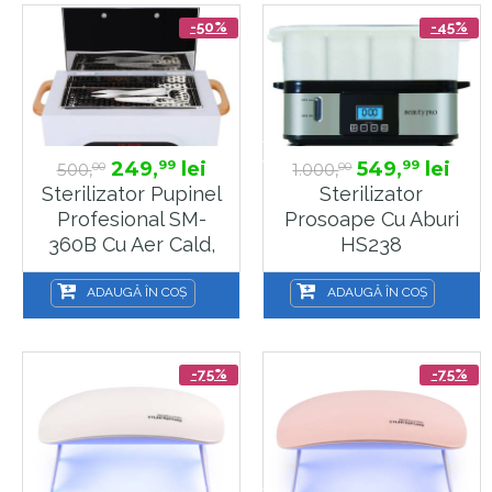
-50%
-45%
249,
lei
549,
lei
99
99
500,
1.000,
00
00
Sterilizator Pupinel
Sterilizator
Profesional SM-
Prosoape Cu Aburi
360B Cu Aer Cald,
HS238
Timer 60min, 2100
Ml
ADAUGĂ ÎN COȘ
ADAUGĂ ÎN COȘ
-75%
-75%