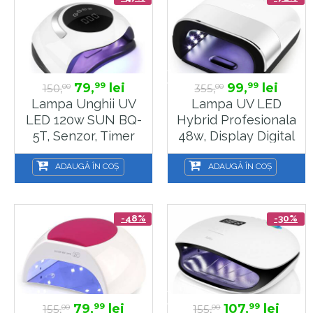
79,
lei
99,
lei
99
99
150,
355,
00
00
Lampa Unghii UV
Lampa UV LED
LED 120w SUN BQ-
Hybrid Profesionala
5T, Senzor, Timer
48w, Display Digital
120w UV LED,
– Uscare Rapida Sun
Display Digital, Sela
3
ADAUGĂ ÎN COȘ
ADAUGĂ ÎN COȘ
-48%
-30%
79,
lei
107,
lei
99
99
155,
155,
00
00