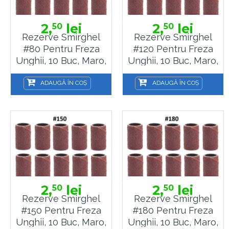
2,
lei
2,
lei
50
50
Rezerve Smirghel
Rezerve Smirghel
#80 Pentru Freza
#120 Pentru Freza
Unghii, 10 Buc, Maro,
Unghii, 10 Buc, Maro,
Inele Smirghel
Inele Smirghel
Pentru Pila Electrica
Pentru Pila Electrica
ADAUGĂ ÎN COȘ
ADAUGĂ ÎN COȘ
Unghii
Unghii
2,
lei
2,
lei
50
50
Rezerve Smirghel
Rezerve Smirghel
#150 Pentru Freza
#180 Pentru Freza
Unghii, 10 Buc, Maro,
Unghii, 10 Buc, Maro,