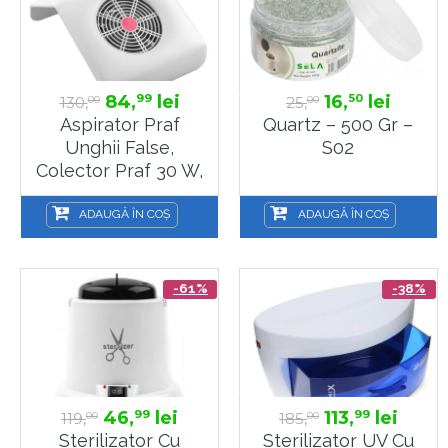
84,
lei
16,
lei
99
50
130,
25,
00
00
Aspirator Praf
Quartz – 500 Gr –
Unghii False,
S02
Colector Praf 30 W,
Alb, Sela
ADAUGĂ ÎN COȘ
ADAUGĂ ÎN COȘ
-61%
-38%
46,
lei
113,
lei
99
99
119,
185,
00
00
Sterilizator Cu
Sterilizator UV Cu