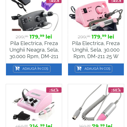
179,
lei
179,
lei
99
99
299,
299,
00
00
Pila Electrica, Freza
Pila Electrica, Freza
Unghii Neagra, Sela,
Unghii, Sela, 30.000
30.000 Rpm, DM-211
Rpm, DM-211 25 W
25 W
ADAUGĂ ÎN COȘ
ADAUGĂ ÎN COȘ
-52%
-50%
214,
lei
79,
lei
99
99
450,
160,
00
00