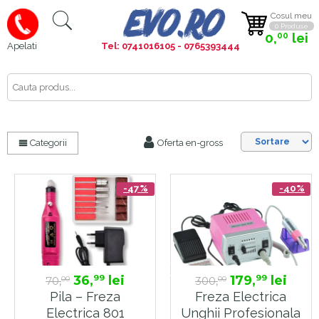
Cosul meu
0 Produse
0,
lei
00
Tel: 0741016105 - 0765393444
Apelati
Cauta
aici
Categorii
Oferta en-gross
-47%
-40%
36,
lei
179,
lei
99
99
70,
300,
00
00
Pila – Freza
Freza Electrica
Electrica 801
Unghii Profesionala