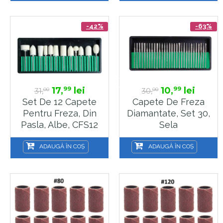
-42%
-63%
17,
lei
10,
lei
99
99
31,
30,
00
00
Set De 12 Capete
Capete De Freza
Pentru Freza, Din
Diamantate, Set 30,
Pasla, Albe, CFS12
Sela
ADAUGĂ ÎN COȘ
ADAUGĂ ÎN COȘ