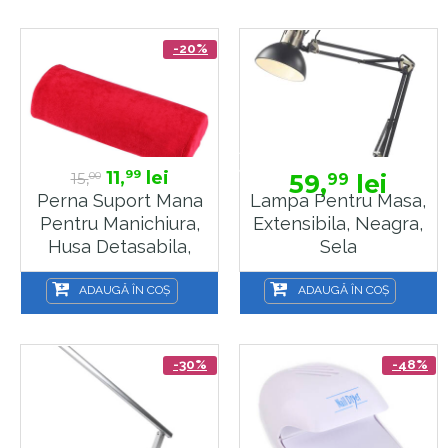
-20%
11,
lei
99
15,
59,
lei
99
00
Perna Suport Mana
Lampa Pentru Masa,
Pentru Manichiura,
Extensibila, Neagra,
Husa Detasabila,
Sela
Rosie, Sela
ADAUGĂ ÎN COȘ
ADAUGĂ ÎN COȘ
-30%
-48%