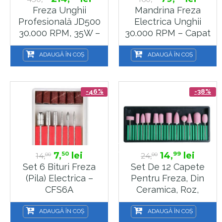
Freza Unghii
Mandrina Freza
Profesională JD500
Electrica Unghii
30.000 RPM, 35W –
30.000 RPM – Capat
Pilă Electrică Cu
De Lucru Universal –
Pedală, Reglaj
MANDR1
ADAUGĂ ÎN COȘ
ADAUGĂ ÎN COȘ
Viteză Și Sens
Dublu, Sela
-46%
-38%
7,
lei
14,
lei
50
99
14,
24,
00
00
Set 6 Bituri Freza
Set De 12 Capete
(pila) Electrica –
Pentru Freza, Din
CFS6A
Ceramica, Roz,
CFS13
ADAUGĂ ÎN COȘ
ADAUGĂ ÎN COȘ