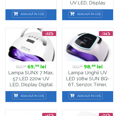
UV LED, Display
Digital – Uscare
Rapida, Sela
ADAUGĂ ÎN COȘ
ADAUGĂ ÎN COȘ
-53%
-34%
69,
lei
98,
lei
99
99
150,
150,
00
00
Lampa SUNX 7 Max,
Lampa Unghii UV
57 LED 220w UV
LED 108w SUN BQ-
LED, Display Digital
6T, Senzor, Timer,
– Uscare Rapida,
UV LED, Display
Sela
Digital, Sela
ADAUGĂ ÎN COȘ
ADAUGĂ ÎN COȘ
-47%
-72%