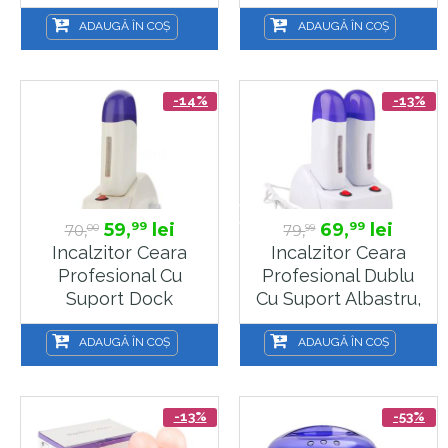
ADAUGĂ ÎN COȘ
ADAUGĂ ÎN COȘ
-14%
-13%
59,
lei
69,
lei
99
99
70,
79,
00
99
Incalzitor Ceara
Incalzitor Ceara
Profesional Cu
Profesional Dublu
Suport Dock
Cu Suport Albastru,
Albastru, Sela
Sela
ADAUGĂ ÎN COȘ
ADAUGĂ ÎN COȘ
-13%
-53%