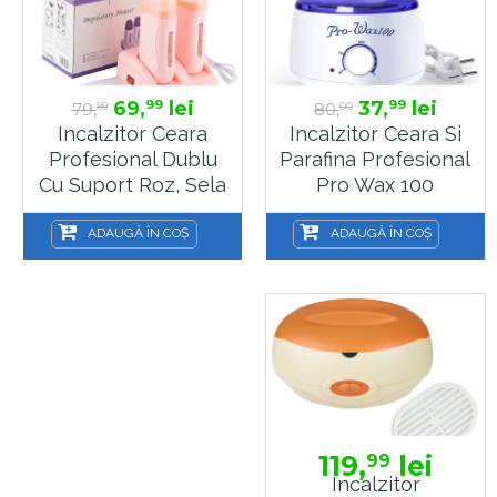
69,
lei
37,
lei
99
99
79,
80,
99
00
Incalzitor Ceara
Incalzitor Ceara Si
Profesional Dublu
Parafina Profesional
Cu Suport Roz, Sela
Pro Wax 100
ADAUGĂ ÎN COȘ
ADAUGĂ ÎN COȘ
119,
lei
99
Incalzitor