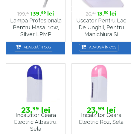
139,
lei
13,
lei
99
50
199,
26,
99
00
Lampa Profesionala
Uscator Pentru Lac
Pentru Masa, 10w,
De Unghii, Pentru
Silver LPMP
Manichiura Si
Pedichiura USCTQ,
Sela
ADAUGĂ ÎN COȘ
ADAUGĂ ÎN COȘ
23,
lei
23,
lei
99
99
Incalzitor Ceara
Incalzitor Ceara
Electric Albastru,
Electric Roz, Sela
Sela