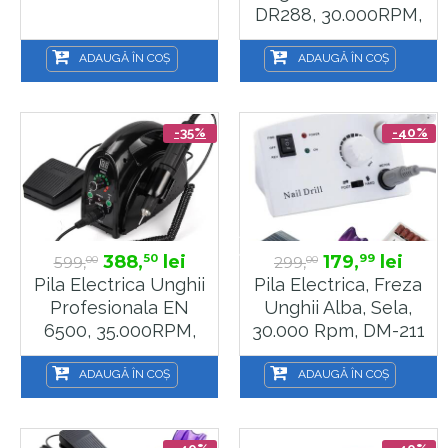
DR288, 30.000RPM,
Sela
ADAUGĂ ÎN COȘ
ADAUGĂ ÎN COȘ
-35%
-40%
388,
lei
179,
lei
50
99
599,
299,
00
00
Pila Electrica Unghii
Pila Electrica, Freza
Profesionala EN
Unghii Alba, Sela,
6500, 35.000RPM,
30.000 Rpm, DM-211
Sela
25 W
ADAUGĂ ÎN COȘ
ADAUGĂ ÎN COȘ
-40%
-40%