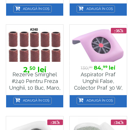
Inele Smirghel
Inele Smirghel
Pentru Pila Electrica
Pentru Pila Electrica
ADAUGĂ ÎN COȘ
ADAUGĂ ÎN COȘ
Unghii
Unghii
-35%
84,
lei
99
2,
lei
130,
50
00
Rezerve Smirghel
Aspirator Praf
#240 Pentru Freza
Unghii False,
Unghii, 10 Buc, Maro,
Colector Praf 30 W,
Inele Smirghel
Roz , Sela
Pentru Pila Electrica
ADAUGĂ ÎN COȘ
ADAUGĂ ÎN COȘ
Unghii
-35%
-34%