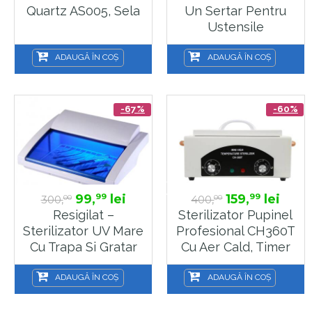
Quartz AS005, Sela
Un Sertar Pentru
Ustensile
Manichiura Si Coafor
ML9001, Sela
ADAUGĂ ÎN COȘ
ADAUGĂ ÎN COȘ
-67%
-60%
99,
lei
159,
lei
99
99
300,
400,
00
00
Resigilat –
Sterilizator Pupinel
Sterilizator UV Mare
Profesional CH360T
Cu Trapa Si Gratar
Cu Aer Cald, Timer
Pentru Ustensile
60min, 2100 Ml, Sela
Manichiura Si Coafor
ADAUGĂ ÎN COȘ
ADAUGĂ ÎN COȘ
LR9007, Sela