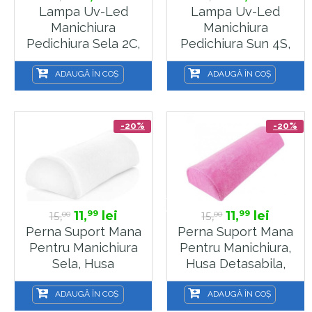
Lampa Uv-Led
Lampa Uv-Led
Manichiura
Manichiura
Pedichiura Sela 2C,
Pedichiura Sun 4S,
48W
48W
ADAUGĂ ÎN COȘ
ADAUGĂ ÎN COȘ
-20%
-20%
11,
lei
11,
lei
99
99
15,
15,
00
00
Perna Suport Mana
Perna Suport Mana
Pentru Manichiura
Pentru Manichiura,
Sela, Husa
Husa Detasabila,
Detasabila, Alb
Roz, Sela
ADAUGĂ ÎN COȘ
ADAUGĂ ÎN COȘ