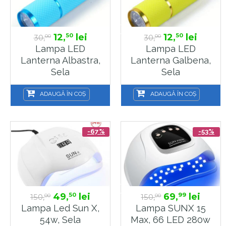
12,
lei
12,
lei
50
50
30,
30,
00
00
Lampa LED
Lampa LED
Lanterna Albastra,
Lanterna Galbena,
Sela
Sela
ADAUGĂ ÎN COȘ
ADAUGĂ ÎN COȘ
-67%
-53%
49,
lei
69,
lei
50
99
150,
150,
00
00
Lampa Led Sun X,
Lampa SUNX 15
54w, Sela
Max, 66 LED 280w