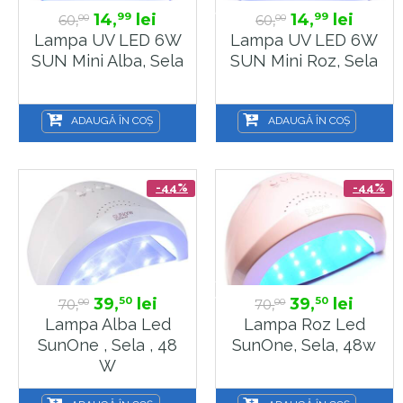
14,
lei
14,
lei
99
99
60,
60,
00
00
Lampa UV LED 6W
Lampa UV LED 6W
SUN Mini Alba, Sela
SUN Mini Roz, Sela
ADAUGĂ ÎN COȘ
ADAUGĂ ÎN COȘ
-44%
-44%
39,
lei
39,
lei
50
50
70,
70,
00
00
Lampa Alba Led
Lampa Roz Led
SunOne , Sela , 48
SunOne, Sela, 48w
W