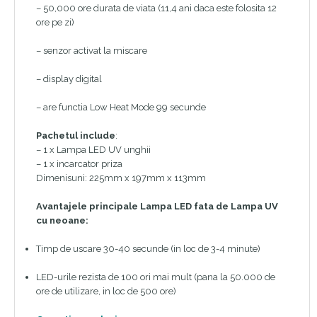
– 50,000 ore durata de viata (11,4 ani daca este folosita 12
ore pe zi)
– senzor activat la miscare
– display digital
– are functia Low Heat Mode 99 secunde
Pachetul include
:
– 1 x Lampa LED UV unghii
– 1 x incarcator priza
Dimenisuni: 225mm x 197mm x 113mm
Avantajele principale Lampa LED fata de Lampa UV
cu neoane:
Timp de uscare 30-40 secunde (in loc de 3-4 minute)
LED-urile rezista de 100 ori mai mult (pana la 50.000 de
ore de utilizare, in loc de 500 ore)