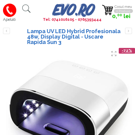
Cosul meu
0 Produse
0,
lei
00
Tel: 0741016105 - 0765393444
Apelati
Lampa UV LED Hybrid Profesionala
48w, Display Digital - Uscare
Rapida Sun 3
-72%