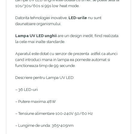
10s/30s/60s si 99s low heat mode.
Datorita tehnologiei inovative,
LED-urile
nu sunt
daunatoare organismului.
Lampa UV LED unghii
are un design inedit, fiind realizata
la cele mai inalte standarde.
Aparatul este dotat cu senzor de prezenta astfel ca atunci
cand introduci mana in lampa ea porneste automat si
functioneaza timp de 99 secunde.
Descriere pentru Lampa UV LED:
– 36 LED-uri
– Putere maxima:48W
– Tensiune alimentare 100-240V 50/60 Hz
– Lungime de unda: 365+405nm