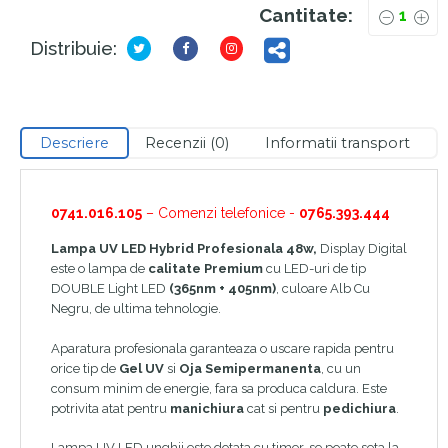
Cantitate:
Distribuie:
Descriere
Recenzii (0)
Informatii transport
0741.016.105
– Comenzi telefonice -
0765.393.444
Lampa UV LED Hybrid Profesionala 48w,
Display Digital
este o lampa de
calitate Premium
cu LED-uri de tip
DOUBLE Light LED
(365nm + 405nm)
, culoare Alb Cu
Negru, de ultima tehnologie.
Aparatura profesionala garanteaza o uscare rapida pentru
orice tip de
Gel UV
si
Oja Semipermanenta
, cu un
consum minim de energie, fara sa produca caldura. Este
potrivita atat pentru
manichiura
cat si pentru
pedichiura
.
Lampa UV LED unghii este dotata cu timer, se poate seta la