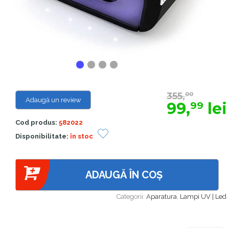
355,
00
Adaugă un review
99,
lei
99
Cod produs:
582022
Disponibilitate:
în stoc
ADAUGĂ ÎN COȘ
Categorii:
Aparatura
,
Lampi UV | Led