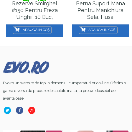
Rezerve Smirghel
Perna Suport Mana
#150 Pentru Freza
Pentru Manichiura
Unghii, 10 Buc,
Sela, Husa
Maro, Inele
Detasabila, Alb
Smirghel Pentru
ADAUGĂ ÎN COȘ
ADAUGĂ ÎN COȘ
Pila Electrica Unghii
Evo.ro un website de top in domeniul cumparaturilor on-line. Oferim o
gama diversa de produse de calitate inalta, la preturi deosebit de
avantajoase.