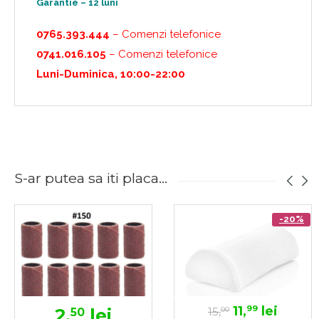
Garantie – 12 luni
0765.393.444
– Comenzi telefonice
0741.016.105
– Comenzi telefonice
Luni-Duminica, 10:00-22:00
S-ar putea sa iti placa...
-20%
11,
lei
99
2,
lei
15,
50
00