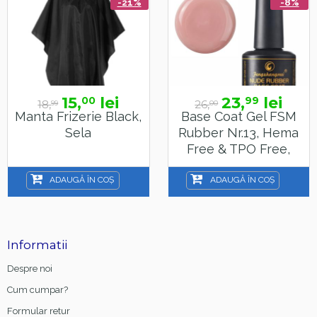
-21%
-8%
15,
lei
23,
lei
00
99
18,
26,
99
00
Manta Frizerie Black,
Base Coat Gel FSM
Sela
Rubber Nr.13, Hema
Free & TPO Free,
15ml
ADAUGĂ ÎN COȘ
ADAUGĂ ÎN COȘ
Informatii
Despre noi
Cum cumpar?
Formular retur