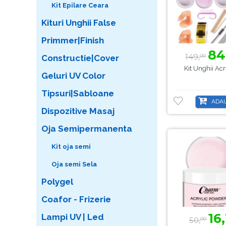
Kit Epilare Ceara
Kituri Unghii False
Primmer|Finish
84
149,
00
Constructie|Cover
Kit Unghii Acr
Geluri UV Color
Tipsuri|Sabloane
ADAU
Dispozitive Masaj
Oja Semipermanenta
Kit oja semi
Oja semi Sela
Polygel
Coafor - Frizerie
16,
Lampi UV | Led
50,
00