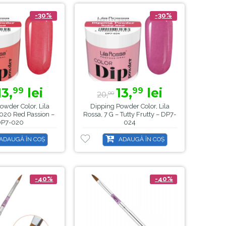
-30%
-30%
13,
lei
13,
lei
99
99
20,
00
owder Color, Lila
Dipping Powder Color, Lila
 020 Red Passion –
Rossa, 7 G – Tutty Frutty – DP7-
DP7-020
024
ADAUGĂ ÎN COȘ
ADAUGĂ ÎN COȘ
-40%
-40%