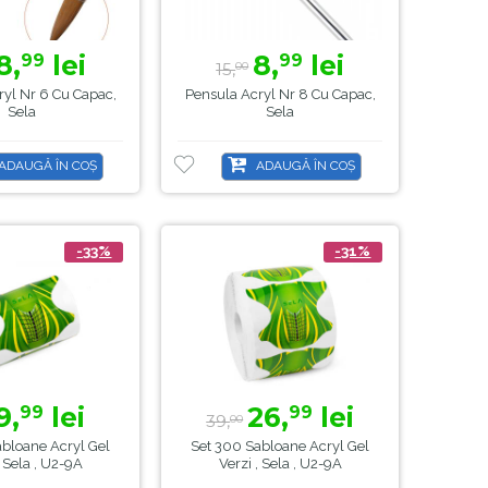
8,
lei
8,
lei
99
99
15,
00
ryl Nr 6 Cu Capac,
Pensula Acryl Nr 8 Cu Capac,
Sela
Sela
ADAUGĂ ÎN COȘ
ADAUGĂ ÎN COȘ
-33%
-31%
9,
lei
26,
lei
99
99
39,
00
abloane Acryl Gel
Set 300 Sabloane Acryl Gel
, Sela , U2-9A
Verzi , Sela , U2-9A