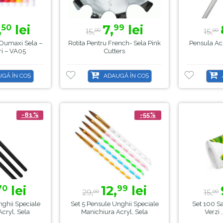
,
lei
7,
lei
50
99
15,
15,
00
00
 Oumaxi Sela –
Rotita Pentru French- Sela Pink
Pensula Ac
ri – VA05
Cutters
GĂ ÎN COȘ
ADAUGĂ ÎN COȘ
-81%
-55%
lei
12,
lei
70
99
29,
15,
00
00
nghii Speciale
Set 5 Pensule Unghii Speciale
Set 100 S
cryl, Sela
Manichiura Acryl, Sela
Verzi 