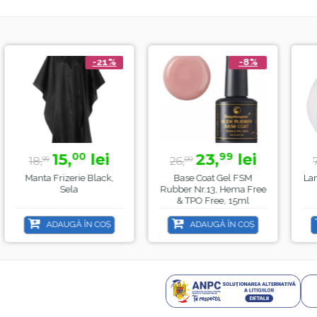
-21%
-8%
15,
lei
23,
lei
39,
00
99
5
26,
70,
00
00
Frizerie Black,
Base Coat Gel FSM
Lampa Alba Le
Sela
Rubber Nr.13, Hema Free
, Sela , 
& TPO Free, 15ml
DAUGĂ ÎN COȘ
ADAUGĂ ÎN COȘ
ADAUGĂ 