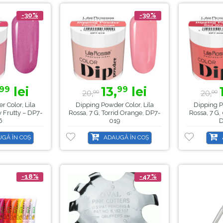
-30%
-30%
lei
13,
lei
99
99
20,
20,
00
00
 Color, Lila
Dipping Powder Color, Lila
Dipping P
y Frutty – DP7-
Rossa, 7 G, Torrid Orange, DP7-
Rossa, 7 G,
6
019
GĂ ÎN COȘ
ADAUGĂ ÎN COȘ
-18%
-47%