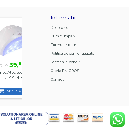
Informatii
-44%
-21%
Despre noi
Cum cumpar?
Formular retur
Politica de confientialitate
Termeni si conditii
lei
15,
lei
0
00
18,
99
Oferta EN-GROS
d SunOne
Manta Frizerie Black,
48 W
Sela
Contact
ÎN COȘ
ADAUGĂ ÎN COȘ