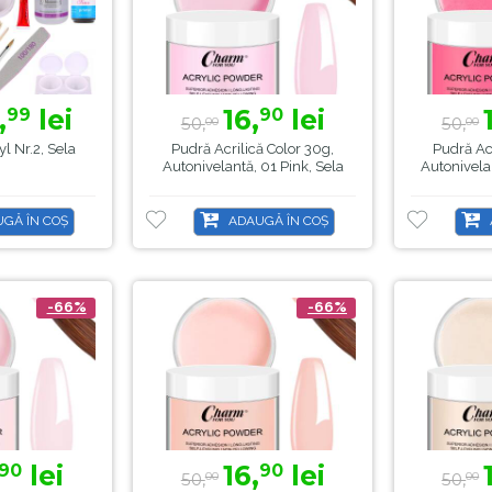
,
lei
16,
lei
99
90
50,
50,
00
00
yl Nr.2, Sela
Pudră Acrilică Color 30g,
Pudră Acr
Autonivelantă, 01 Pink, Sela
Autonivela
GĂ ÎN COȘ
ADAUGĂ ÎN COȘ
-66%
-66%
lei
16,
lei
90
90
50,
50,
00
00