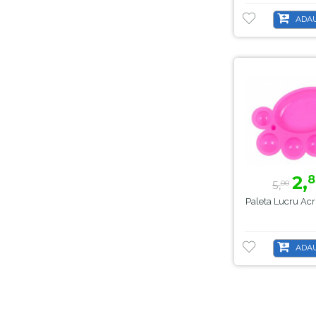
ADAU
2,
8
5,
00
Paleta Lucru Acri
ADAU