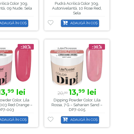
ilică Color 30g,
Pudră Acrilică Color 30g,
ntă, 09 Nude, Sela
Autonivelantă, 10 Rose Red,
Sela
ADAUGĂ ÎN COȘ
ADAUGĂ ÎN COȘ
-30%
-30%
13,
lei
13,
lei
99
99
20,
00
owder Color, Lila
Dipping Powder Color, Lila
, 003 Red Orange –
Rossa, 7 G – Saharian Sand –
DP7-003
DP7-005
ADAUGĂ ÎN COȘ
ADAUGĂ ÎN COȘ