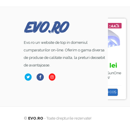
-8%
-44%
Evo.ro un website de top in domeniul
cumparaturilor on-line. Oferim o gama diversa
de produse de calitate inalta, la preturi deosebit
23,
lei
39,
lei
99
50
de avantajoase.
26,
70,
18,
00
00
99
Base Coat Gel FSM
Lampa Alba Led SunOne
Manta 
ubber Nr.13, Hema Free
, Sela , 48 W
& TPO Free, 15ml
ADAUGĂ ÎN COȘ
ADAUGĂ ÎN COȘ
A
©
EVO.RO
- Toate drepturile rezervate!