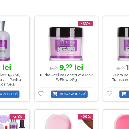
-33%
lei
9,
lei
9
99
15,
15,
00
00
ow 150 Ml,
Pudra Acrilica Constructie Pink
Pudra Acr
ionala Pentru
EzFlow, 28g
Transpar
ica, Sela
GĂ ÎN COȘ
ADAUGĂ ÎN COȘ
-43%
-66%