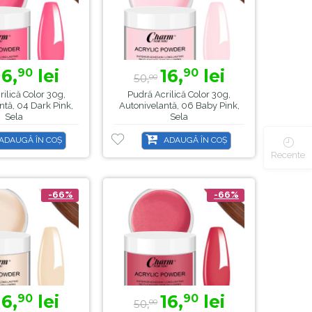
16,
lei
16,
lei
90
90
50,
00
ilică Color 30g,
Pudră Acrilică Color 30g,
ntă, 04 Dark Pink,
Autonivelantă, 06 Baby Pink,
Sela
Sela
ADAUGĂ ÎN COȘ
ADAUGĂ ÎN COȘ
Recente
-66%
-66%
16,
lei
16,
lei
90
90
50,
00