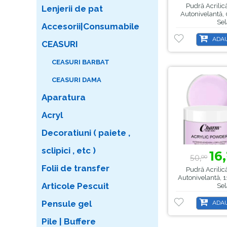
Pudră Acrilic
Lenjerii de pat
Autonivelantă, 
Sel
Accesorii|Consumabile
ADAU
CEASURI
CEASURI BARBAT
CEASURI DAMA
Aparatura
Acryl
Decoratiuni ( paiete ,
sclipici , etc )
16,
50,
00
Folii de transfer
Pudră Acrilic
Autonivelantă, 1
Articole Pescuit
Sel
Pensule gel
ADAU
Pile | Buffere