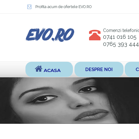
Profita acum de ofertele EVO.RO
Comenzi telefoni
0741 016 105
0765 393 444
DESPRE NOI
C
ACASA