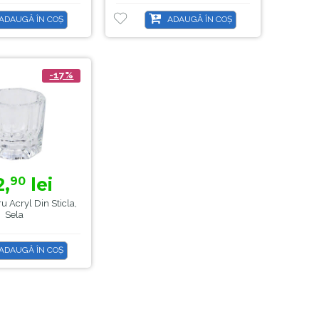
ADAUGĂ ÎN COȘ
ADAUGĂ ÎN COȘ
-17%
2,
lei
90
u Acryl Din Sticla,
Sela
ADAUGĂ ÎN COȘ