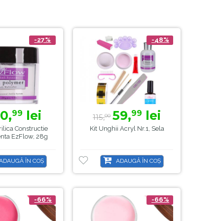
-27%
-48%
10,
lei
59,
lei
99
99
115,
00
ilica Constructie
Kit Unghii Acryl Nr.1, Sela
enta EzFlow, 28g
ADAUGĂ ÎN COȘ
ADAUGĂ ÎN COȘ
-66%
-66%