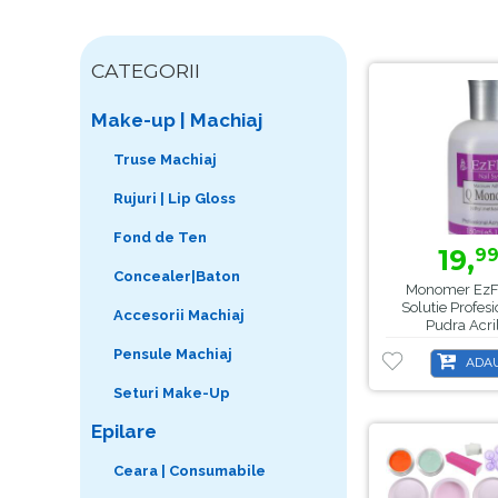
CATEGORII
Make-up | Machiaj
Truse Machiaj
Rujuri | Lip Gloss
Fond de Ten
19,
9
Concealer|Baton
Monomer EzFl
Solutie Profes
Accesorii Machiaj
Pudra Acril
Pensule Machiaj
ADAU
Seturi Make-Up
Epilare
Ceara | Consumabile