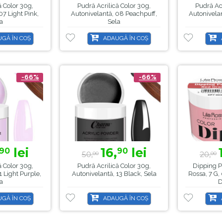
ă Color 30g,
Pudră Acrilică Color 30g,
Pudră Acr
07 Light Pink,
Autonivelantă, 08 Peachpuff,
Autonivela
a
Sela
GĂ ÎN COȘ
ADAUGĂ ÎN COȘ
-66%
-66%
lei
16,
lei
90
90
50,
20,
00
00
ă Color 30g,
Pudră Acrilică Color 30g,
Dipping P
1 Light Purple,
Autonivelantă, 13 Black, Sela
Rossa, 7 G
a
GĂ ÎN COȘ
ADAUGĂ ÎN COȘ