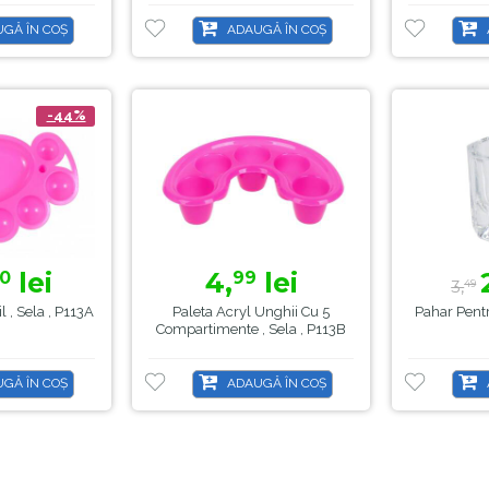
GĂ ÎN COȘ
ADAUGĂ ÎN COȘ
-44%
lei
4,
lei
0
99
3,
49
l , Sela , P113A
Paleta Acryl Unghii Cu 5
Pahar Pentr
Compartimente , Sela , P113B
GĂ ÎN COȘ
ADAUGĂ ÎN COȘ