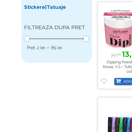
Stickere|Tatuaje
FILTREAZA DUPA PRET
Pret:
2 lei
—
85 lei
13,
20,
00
Dipping Powder
Rossa, 7 G – Tutt
01
ADAU