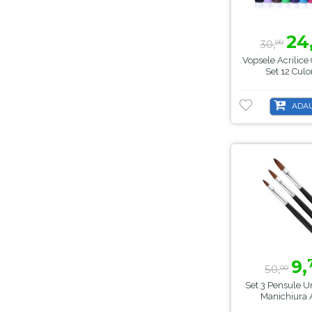
24
30,
00
Vopsele Acrilice
Set 12 Culo
ADAU
9,
50,
00
Set 3 Pensule U
Manichiura A