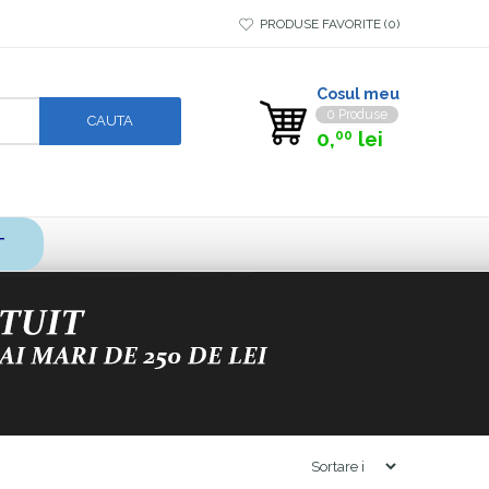
PRODUSE FAVORITE
0
Cosul meu
0 Produse
0,
lei
00
T