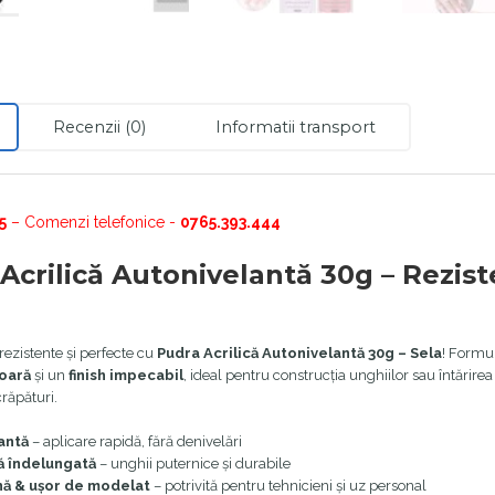
Recenzii (0)
Informatii transport
5
– Comenzi telefonice -
0765.393.444
Acrilică Autonivelantă 30g – Rezist
rezistente și perfecte cu
Pudra Acrilică Autonivelantă 30g – Sela
! Formu
oară
și un
finish impecabil
, ideal pentru construcția unghiilor sau întărire
crăpături.
antă
– aplicare rapidă, fără denivelări
ă îndelungată
– unghii puternice și durabile
ină & ușor de modelat
– potrivită pentru tehnicieni și uz personal