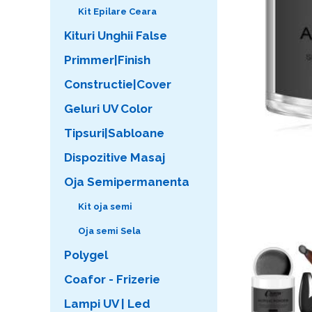
Kit Epilare Ceara
Kituri Unghii False
Primmer|Finish
Constructie|Cover
Geluri UV Color
Tipsuri|Sabloane
Dispozitive Masaj
Oja Semipermanenta
Kit oja semi
Oja semi Sela
Polygel
Coafor - Frizerie
Lampi UV | Led