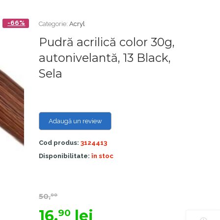
-66%
Categorie:
Acryl
Pudră acrilică color 30g,
autonivelantă, 13 Black,
Sela
Adaugă un review
Cod produs:
3124413
Disponibilitate:
în stoc
50,
00
16,
lei
90