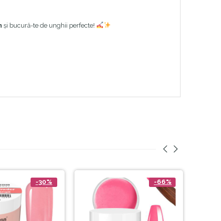
m
și bucură-te de unghii perfecte!
-30%
-66%