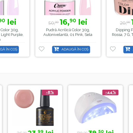
lei
16,
lei
90
90
50,
20,
00
00
 Color 30g,
Pudră Acrilică Color 30g,
Dipping P
 Light Purple,
Autonivelantă, 01 Pink, Sela
Rossa, 7 G,
a
GĂ ÎN COȘ
ADAUGĂ ÎN COȘ
-8%
-44%
23,
lei
39,
lei
15,
99
50
0
00
99