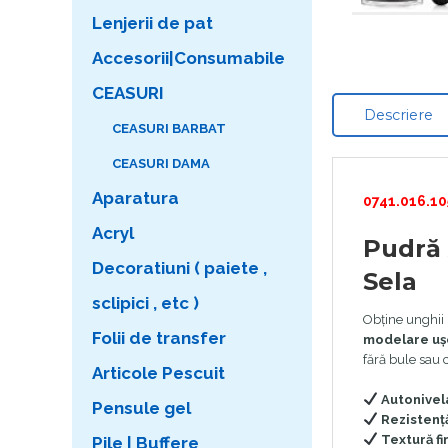
Lenjerii de pat
Accesorii|Consumabile
CEASURI
Descriere
CEASURI BARBAT
CEASURI DAMA
Aparatura
0741.016.10
Acryl
Pudră 
Decoratiuni ( paiete ,
Sela
sclipici , etc )
Obține unghii 
Folii de transfer
modelare uș
fără bule sau 
Articole Pescuit
Autonivel
Pensule gel
Rezistenț
Textură f
Pile | Buffere