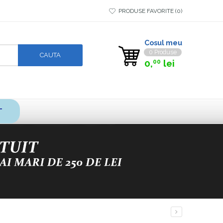
PRODUSE FAVORITE
0
Cosul meu
0 Produse
0,
lei
00
T