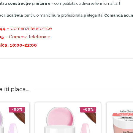
tru construcție și întărire
– compatibilă cu diverse tehnici nail art
crilică Sela
pentru o manichiură profesională și elegantă!
Comandă acu
444
– Comenzi telefonice
05
– Comenzi telefonice
ica, 10:00-22:00
iti placa...
-66%
-66%