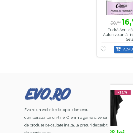
16,
50,
00
Pudră Acrilică
Autonivelantă, 11
Sel
ADAU
-44%
-21%
Evo.ro un website de top in domeniul
cumparaturilor on-line. Oferim o gama diversa
de produse de calitate inalta, la preturi deosebit
39,
lei
15,
lei
50
00
de avantajoase.
00
99
00