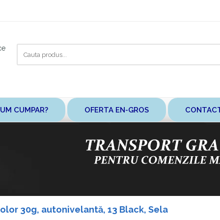
Cauta
ce
aici
UM CUMPAR?
OFERTA EN-GROS
CONTAC
color 30g, autonivelantă, 13 Black, Sela