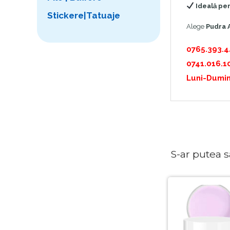
Ideală pen
Stickere|Tatuaje
Alege
Pudra A
0765.393.
0741.016.1
Luni-Dumin
S-ar putea sa 