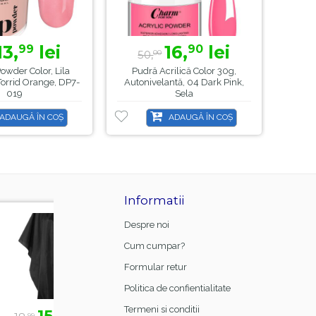
13,
lei
16,
lei
99
90
50,
00
owder Color, Lila
Pudră Acrilică Color 30g,
Rotita
 Torrid Orange, DP7-
Autonivelantă, 04 Dark Pink,
019
Sela
ADAUGĂ ÎN COȘ
ADAUGĂ ÎN COȘ
Informatii
-21%
-8%
-44
Despre noi
Cum cumpar?
Formular retur
Politica de confientialitate
Termeni si conditii
lei
23,
lei
39,
le
0
99
50
00
00