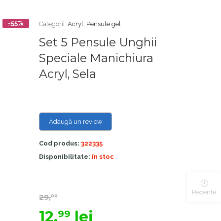
-55%
Categorii:
Acryl
,
Pensule gel
Set 5 Pensule Unghii
Speciale Manichiura
Acryl, Sela
Adaugă un review
Cod produs:
322335
Disponibilitate:
în stoc
Recente
29,
00
12,
lei
99