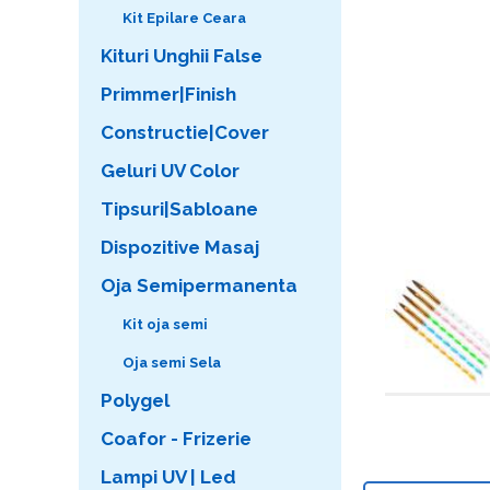
Kit Epilare Ceara
Kituri Unghii False
Primmer|Finish
Constructie|Cover
Geluri UV Color
Tipsuri|Sabloane
Dispozitive Masaj
Oja Semipermanenta
Kit oja semi
Oja semi Sela
Polygel
Coafor - Frizerie
Lampi UV | Led