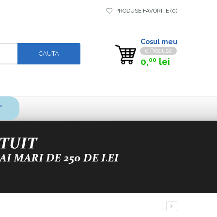
PRODUSE FAVORITE
0
Cosul meu
0 Produse
0,
lei
00
T