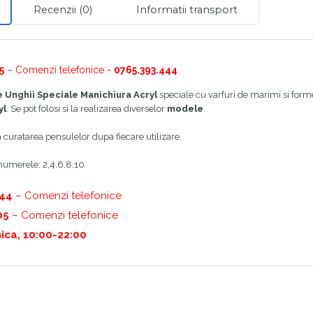
Recenzii (0)
Informatii transport
5
– Comenzi telefonice -
0765.393.444
e Unghii Speciale Manichiura Acryl
speciale cu varfuri de marimi si forme
yl
. Se pot folosi si la realizarea diverselor
modele
.
uratarea pensulelor dupa fiecare utilizare.
numerele: 2,4,6,8,10
444
– Comenzi telefonice
05
– Comenzi telefonice
ica, 10:00-22:00