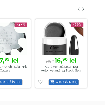
-47%
-66%
7,
lei
16,
lei
99
90
50,
5
00
u French- Sela Pink
Pudră Acrilică Color 30g,
Pud
Cutters
Autonivelantă, 13 Black, Sela
Auto
ADAUGĂ ÎN COȘ
ADAUGĂ ÎN COȘ