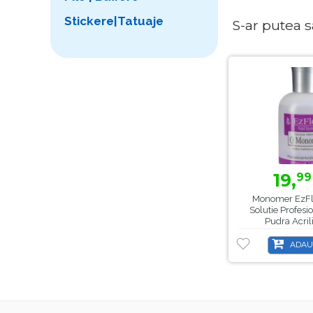
Stickere|Tatuaje
S-ar putea sa 
19,
99
Monomer EzFl
Solutie Profesi
Pudra Acril
ADAU