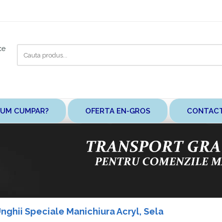
Cauta
ce
aici
UM CUMPAR?
OFERTA EN-GROS
CONTAC
nghii Speciale Manichiura Acryl, Sela