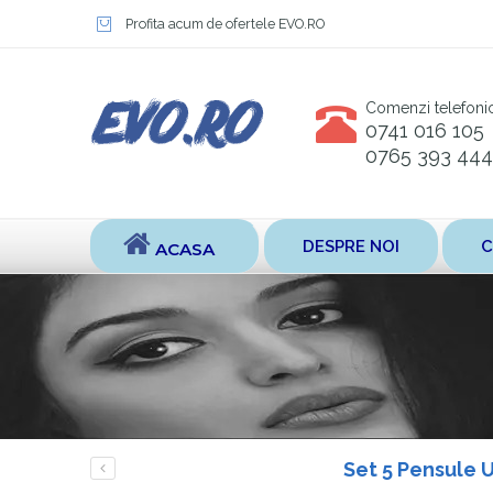
Profita acum de ofertele EVO.RO
Comenzi telefoni
0741 016 105
0765 393 444
DESPRE NOI
C
ACASA
Set 5 Pensule U