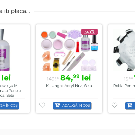
iti placa...
-43%
lei
84,
lei
99
149,
15,
00
00
ow 150 Ml,
Kit Unghii Acryl Nr.2, Sela
Rotita Pentr
onala Pentru
ica, Sela
GĂ ÎN COȘ
ADAUGĂ ÎN COȘ