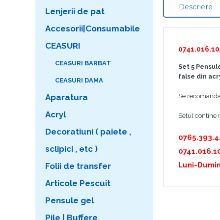
Descriere
Lenjerii de pat
Accesorii|Consumabile
CEASURI
0741.016.10
CEASURI BARBAT
Set 5 Pensul
false din acr
CEASURI DAMA
Aparatura
Se recomanda c
Acryl
Setul contine 
Decoratiuni ( paiete ,
0765.393.
sclipici , etc )
0741.016.1
Luni-Dumin
Folii de transfer
Articole Pescuit
Pensule gel
Pile | Buffere