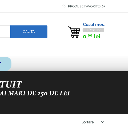
PRODUSE FAVORITE
0
Cosul meu
0 Produse
0,
lei
00
T