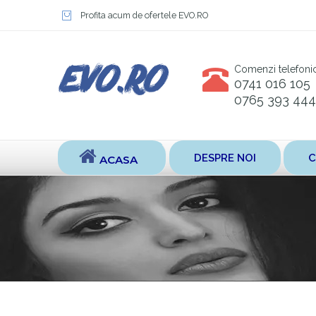
Profita acum de ofertele EVO.RO
Comenzi telefoni
0741 016 105
0765 393 444
DESPRE NOI
C
ACASA