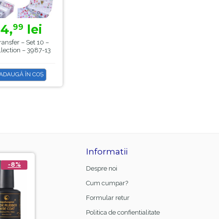
14,
lei
99
ransfer – Set 10 –
llection – 3987-13
ADAUGĂ ÎN COȘ
Informatii
-8%
-44%
-21%
Despre noi
Cum cumpar?
Formular retur
Politica de confientialitate