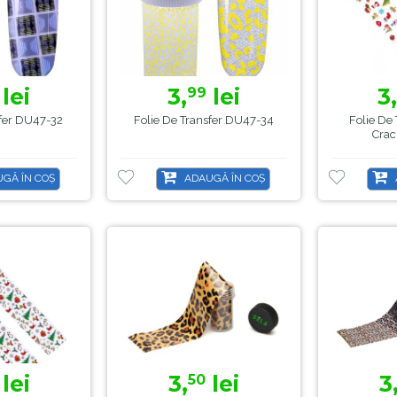
lei
3,
lei
3
99
sfer DU47-32
Folie De Transfer DU47-34
Folie De
Crac
GĂ ÎN COȘ
ADAUGĂ ÎN COȘ
lei
3,
lei
3
50