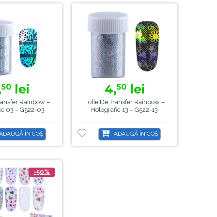
,
lei
4,
lei
50
50
ransfer Rainbow –
Folie De Transfer Rainbow –
ic 03 – G522-03
Holografic 13 – G522-13
ADAUGĂ ÎN COȘ
ADAUGĂ ÎN COȘ
-50%