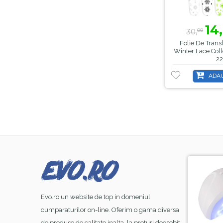
14,
30,
00
Folie De Transf
Winter Lace Coll
22
ADAU
-21%
-8%
Evo.ro un website de top in domeniul
cumparaturilor on-line. Oferim o gama diversa
de produse de calitate inalta, la preturi deosebit