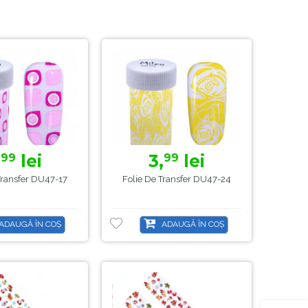
,
lei
3,
lei
99
99
Transfer DU47-17
Folie De Transfer DU47-24
ADAUGĂ ÎN COȘ
ADAUGĂ ÎN COȘ