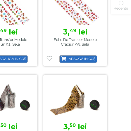
Recente
,
lei
3,
lei
49
49
 Transfer Modele
Folie De Transfer Modele
iun 92, Sela
Craciun 93, Sela
ADAUGĂ ÎN COȘ
ADAUGĂ ÎN COȘ
,
lei
3,
lei
50
50