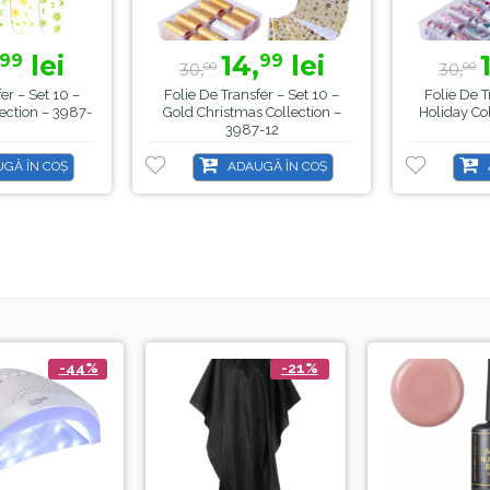
lei
14,
lei
99
99
30,
30,
00
00
er – Set 10 –
Folie De Transfer – Set 10 –
Folie De T
ection – 3987-
Gold Christmas Collection –
Holiday Co
3987-12
GĂ ÎN COȘ
ADAUGĂ ÎN COȘ
-44%
-21%