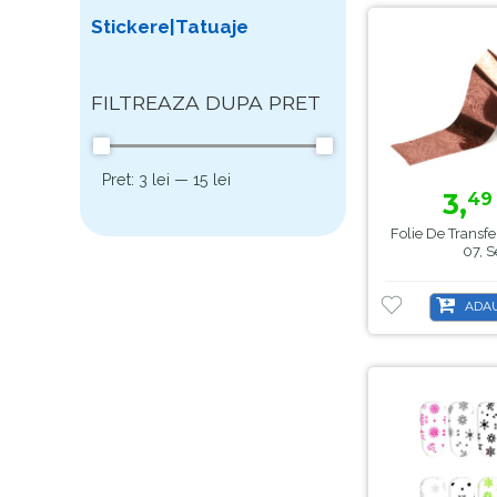
Stickere|Tatuaje
FILTREAZA DUPA PRET
Pret:
3 lei
—
15 lei
3,
49
Folie De Transfe
07, S
ADAU