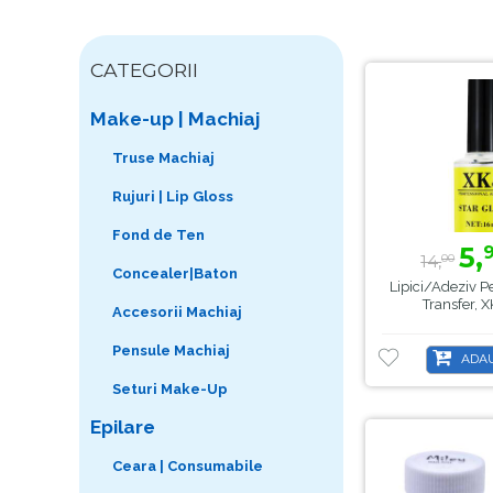
CATEGORII
Make-up | Machiaj
Truse Machiaj
Rujuri | Lip Gloss
Fond de Ten
5,
14,
00
Concealer|Baton
Lipici/Adeziv P
Transfer, X
Accesorii Machiaj
Pensule Machiaj
ADAU
Seturi Make-Up
Epilare
Ceara | Consumabile