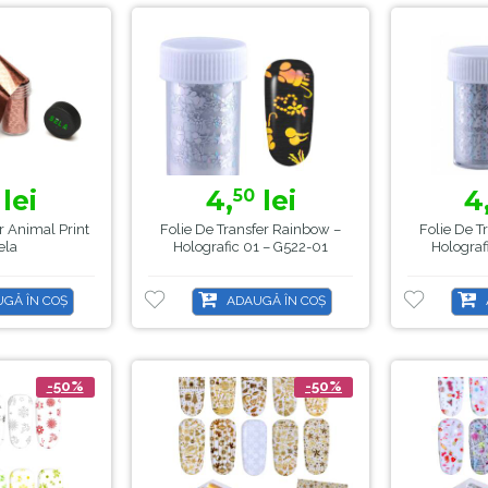
lei
4,
lei
4
50
r Animal Print
Folie De Transfer Rainbow –
Folie De T
ela
Holografic 01 – G522-01
Holograf
GĂ ÎN COȘ
ADAUGĂ ÎN COȘ
-50%
-50%