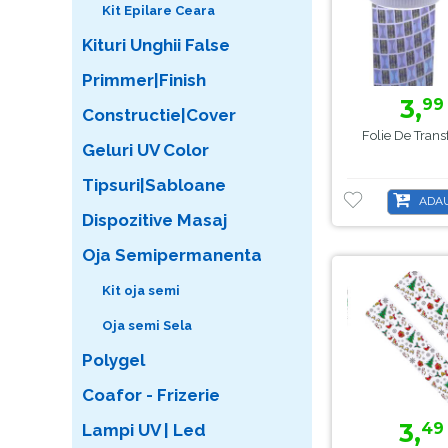
Kit Epilare Ceara
Kituri Unghii False
Primmer|Finish
3,
99
Constructie|Cover
Folie De Tran
Geluri UV Color
Tipsuri|Sabloane
ADAU
Dispozitive Masaj
Oja Semipermanenta
Kit oja semi
Oja semi Sela
Polygel
Coafor - Frizerie
3,
49
Lampi UV | Led