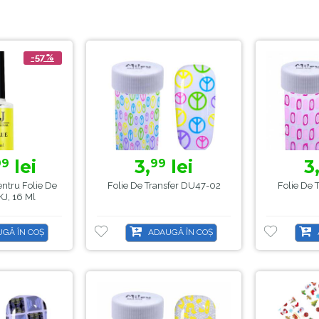
-57%
lei
3,
lei
3
99
99
entru Folie De
Folie De Transfer DU47-02
Folie De 
KJ, 16 Ml
GĂ ÎN COȘ
ADAUGĂ ÎN COȘ