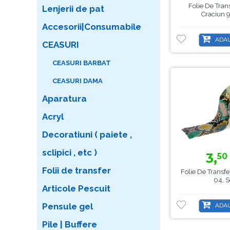
Folie De Tran
Lenjerii de pat
Craciun 9
Accesorii|Consumabile
ADAU
CEASURI
CEASURI BARBAT
CEASURI DAMA
Aparatura
Acryl
Decoratiuni ( paiete ,
sclipici , etc )
3,
50
Folii de transfer
Folie De Transfe
04, S
Articole Pescuit
Pensule gel
ADAU
Pile | Buffere