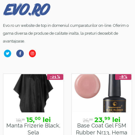
Evo.ro un website de top in domeniul cumparaturilor on-line. Oferim o
gama diversa de produse de calitate inalta, la preturi deosebit de
avantajoase.
-21%
-8%
15,
lei
23,
lei
00
99
18,
26,
99
00
Manta Frizerie Black,
Base Coat Gel FSM
Sela
Rubber Nr.13, Hema