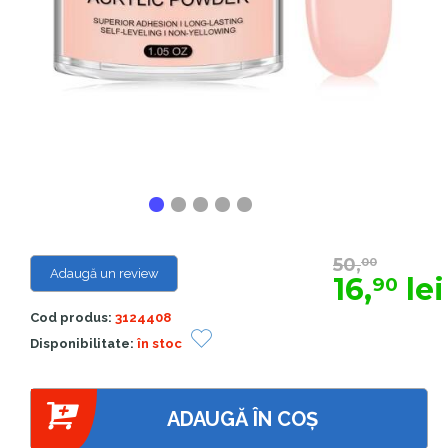
50,
00
Adaugă un review
16,
lei
90
Cod produs:
3124408
Disponibilitate:
în stoc
ADAUGĂ ÎN COȘ