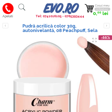
Cosul meu
0 Produse
0,
lei
00
Tel: 0741016105 - 0765393444
Apelati
Pudră acrilică color 30g,
autonivelantă, 08 Peachpuff, Sela
-66%