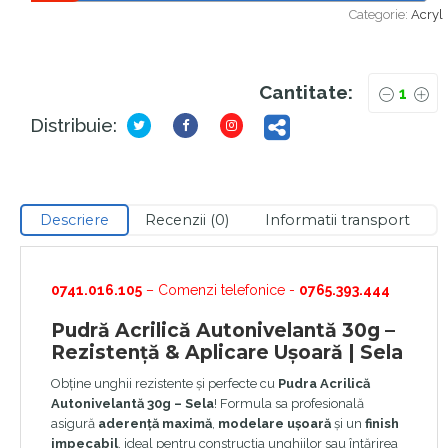
Categorie:
Acryl
Cantitate:
Distribuie:
Descriere
Recenzii (0)
Informatii transport
0741.016.105
– Comenzi telefonice -
0765.393.444
Pudră Acrilică Autonivelantă 30g –
Rezistență & Aplicare Ușoară | Sela
Obține unghii rezistente și perfecte cu
Pudra Acrilică
Autonivelantă 30g – Sela
! Formula sa profesională
asigură
aderență maximă
,
modelare ușoară
și un
finish
impecabil
, ideal pentru construcția unghiilor sau întărirea