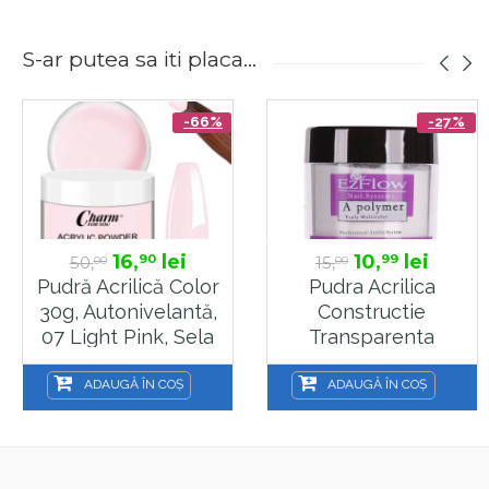
S-ar putea sa iti placa...
-66%
-27%
16,
lei
10,
lei
90
99
50,
15,
00
00
Pudră Acrilică Color
Pudra Acrilica
30g, Autonivelantă,
Constructie
07 Light Pink, Sela
Transparenta
EzFlow, 28g
ADAUGĂ ÎN COȘ
ADAUGĂ ÎN COȘ