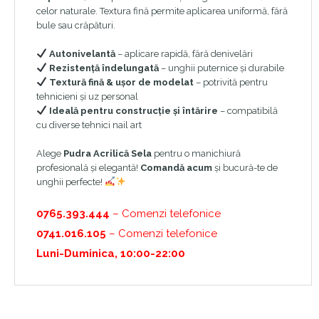
celor naturale. Textura fină permite aplicarea uniformă, fără
bule sau crăpături.
Autonivelantă
– aplicare rapidă, fără denivelări
Rezistență îndelungată
– unghii puternice și durabile
Textură fină & ușor de modelat
– potrivită pentru
tehnicieni și uz personal
Ideală pentru construcție și întărire
– compatibilă
cu diverse tehnici nail art
Alege
Pudra Acrilică Sela
pentru o manichiură
profesională și elegantă!
Comandă acum
și bucură-te de
unghii perfecte!
0765.393.444
– Comenzi telefonice
0741.016.105
– Comenzi telefonice
Luni-Duminica, 10:00-22:00