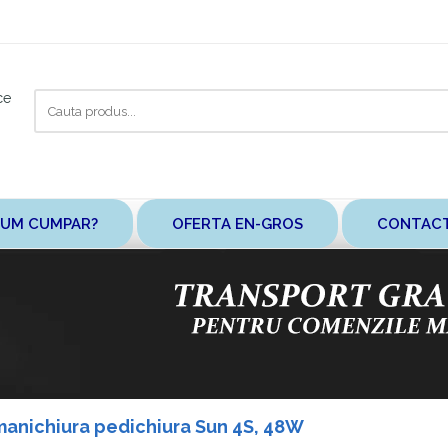
Cauta
ce
aici
UM CUMPAR?
OFERTA EN-GROS
CONTAC
anichiura pedichiura Sun 4S, 48W