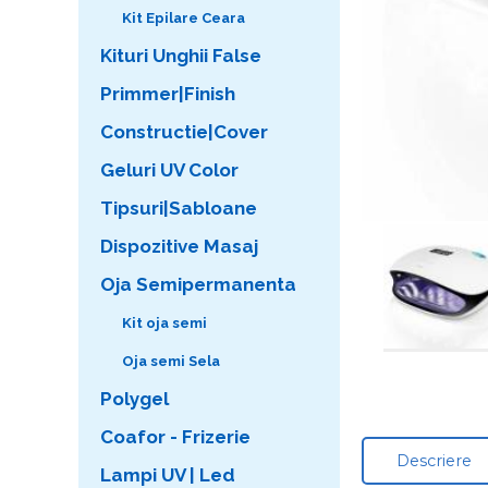
Kit Epilare Ceara
Kituri Unghii False
Primmer|Finish
Constructie|Cover
Geluri UV Color
Tipsuri|Sabloane
Dispozitive Masaj
Oja Semipermanenta
Kit oja semi
Oja semi Sela
Polygel
Coafor - Frizerie
Descriere
Lampi UV | Led