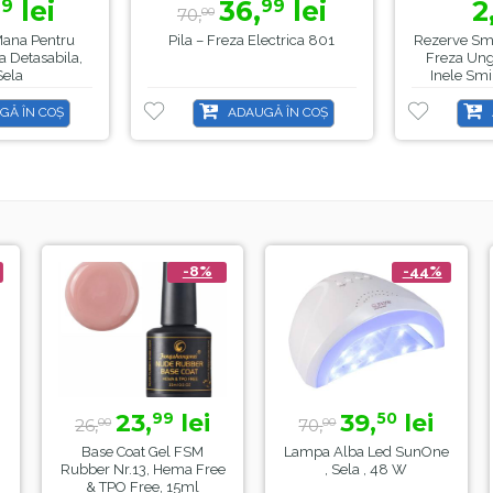
lei
36,
lei
2
99
99
70,
00
Mana Pentru
Pila – Freza Electrica 801
Rezerve Sm
a Detasabila,
Freza Ungh
Sela
Inele Smi
Elec
GĂ ÎN COȘ
ADAUGĂ ÎN COȘ
-8%
-44%
23,
lei
39,
lei
15,
99
50
0
70,
18,
00
99
Coat Gel FSM
Lampa Alba Led SunOne
Manta Frizeri
r.13, Hema Free
, Sela , 48 W
Sela
O Free, 15ml