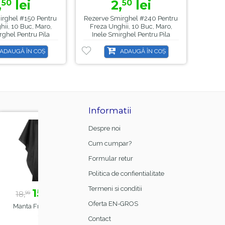
,
lei
2,
lei
50
50
400
irghel #150 Pentru
Rezerve Smirghel #240 Pentru
Steril
ii, 10 Buc, Maro,
Freza Unghii, 10 Buc, Maro,
CH36
rghel Pentru Pila
Inele Smirghel Pentru Pila
6
trica Unghii
Electrica Unghii
ADAUGĂ ÎN COȘ
ADAUGĂ ÎN COȘ
Informatii
-21%
-8%
-44
Despre noi
Cum cumpar?
Formular retur
Politica de confientialitate
Termeni si conditii
lei
23,
lei
39,
le
0
99
50
26,
70,
00
00
Oferta EN-GROS
e Black,
Base Coat Gel FSM
Lampa Alba Led SunO
Rubber Nr.13, Hema Free
, Sela , 48 W
Contact
& TPO Free, 15ml