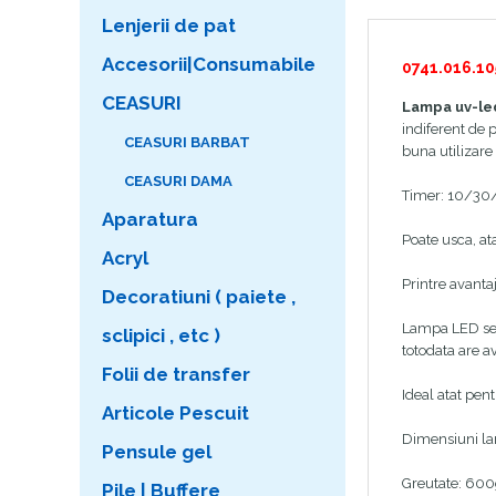
Lenjerii de pat
Accesorii|Consumabile
0741.016.10
CEASURI
Lampa uv-le
indiferent de 
CEASURI BARBAT
buna utilizare 
CEASURI DAMA
Timer: 10/3
Aparatura
Poate usca, at
Acryl
Printre avanta
Decoratiuni ( paiete ,
Lampa LED se 
sclipici , etc )
totodata are a
Folii de transfer
Ideal atat pent
Articole Pescuit
Dimensiuni la
Pensule gel
Greutate: 60
Pile | Buffere