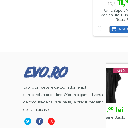
11,
15,
00
Perna Suport 
Manichiura, Hus
Rosie, 
ADAU
-44%
-21%
Evo.ro un website de top in domeniul
cumparaturilor on-line. Oferim o gama diversa
de produse de calitate inalta, la preturi deosebit
39,
lei
15,
lei
50
00
de avantajoase.
70,
18,
26,
00
99
00
ampa Alba Led SunOne
Manta Frizerie Black,
Base 
, Sela , 48 W
Sela
Rubber N
& TP