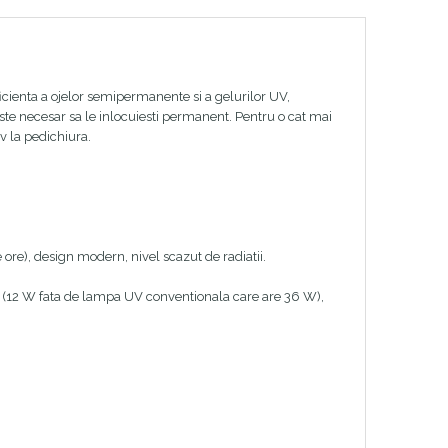
icienta a ojelor semipermanente si a gelurilor UV,
te necesar sa le inlocuiesti permanent. Pentru o cat mai
iv la pedichiura.
ore), design modern, nivel scazut de radiatii.
 (12 W fata de lampa UV conventionala care are 36 W),