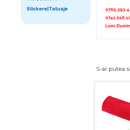
Stickere|Tatuaje
0765.393.
0741.016.1
Luni-Dumin
S-ar putea sa 