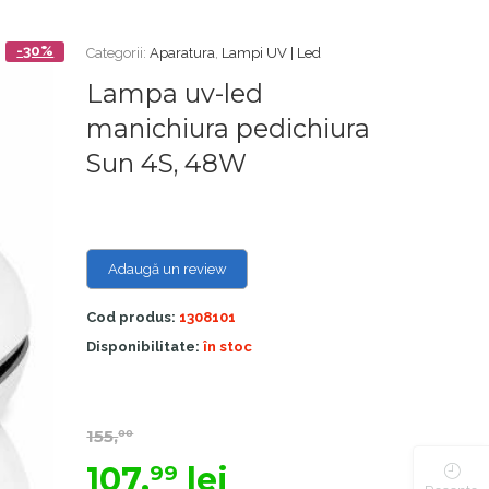
-30%
Categorii:
Aparatura
,
Lampi UV | Led
Lampa uv-led
manichiura pedichiura
Sun 4S, 48W
Adaugă un review
Cod produs:
1308101
Disponibilitate:
în stoc
155,
00
107,
lei
99