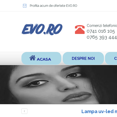
Profita acum de ofertele EVO.RO
Comenzi telefoni
0741 016 105
0765 393 444
DESPRE NOI
C
ACASA
Lampa uv-led m