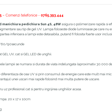
5
– Comenzi telefonice -
0765.393.444
d manichiura pedichiura Sun 4S, 48W
asigura o polimerizare rapida si ef
pigmentare sau tip de gel UV. Lampa foloseste diode luminoase pe care nu es
partea inferioara a lampi este detasabila, putand fi folosita foarte usor inclus
0/60/90secunde
at GEL UV, cat si GEL LED de unghii.
jele lampii se numara si durata de viata indelungata (aproximativ 30.000 de 
diferentiaza de cea UV si prin consumul de energie care este mult mai mic
vantajul unei uscari mai rapide folosind mai multa putere de uscare.
ru uz profesional cat si pentru ingrijirea unghiilor acasa.
mpa: 20 x 17 x 10cm
0g