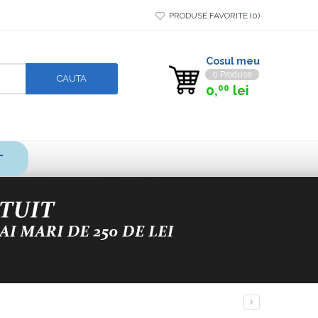
PRODUSE FAVORITE
0
Cosul meu
0 Produse
0,
lei
00
T