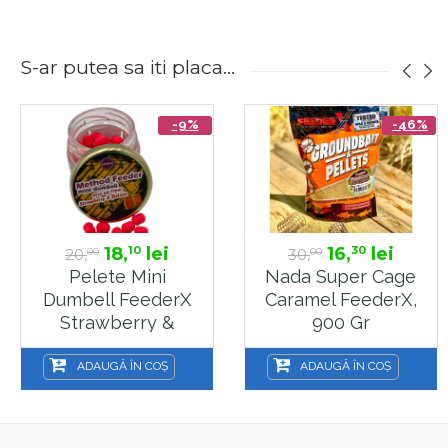
S-ar putea sa iti placa...
-9%
-46%
18,
lei
16,
lei
10
30
20,
30,
00
00
Pelete Mini
Nada Super Cage
Dumbell FeederX
Caramel FeederX,
Strawberry &
900 Gr
Betain Roz 5x7mm,
10g
ADAUGĂ ÎN COȘ
ADAUGĂ ÎN COȘ