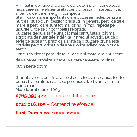
Am luat in considerare o serie de factorii și am conceput o
nada care sa fie eficienta atat pentru pescarii incepatori cat
si pentru cei care merg in competitii.
Știam ca o mare importantă o are culoarea nadei, pentru a
nu trezii suspiciuni peștilor precauti, in general peștii de talie
mare si pestii care sunt tot mai prinsi in mod repetat pe
lacurile unde se tin competitii repetate.
Culoarea trebuia sa fie una cât mai camuflata și cât mai
apropiată de nuanțele întâlnite in mediul acvatic. După o
serie de teste am, practica a arată ca o culoare brună este
potrivita pentru orice tip de apa și orice adâncime in orice
sezon.
Pentru ca vizam peștii de talie medie și mare, am tinut cont
de valoarea proteica a nadei, valoare care este impinsa
putin peste optim.
Granulatia este una fina, aspect ce ii ofera o mecanica foarte
buna chiar si atunci cand se pescuieste la distante mari si
foarte mari.
Mod de ambalare: 800gr
0765.393.444
– Comenzi telefonice
0741.016.105
– Comenzi telefonice
Luni-Duminica, 10:00-22:00