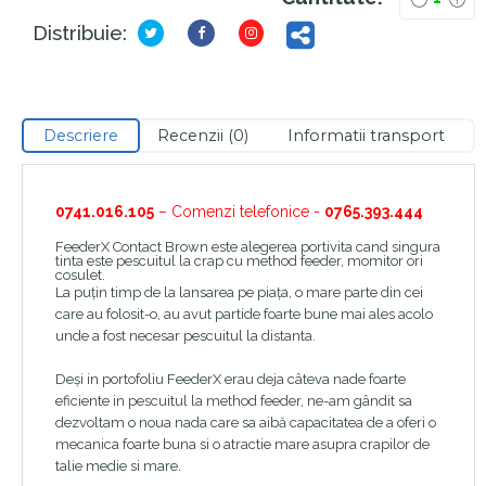
Distribuie:
Descriere
Recenzii (0)
Informatii transport
0741.016.105
– Comenzi telefonice -
0765.393.444
FeederX Contact Brown este alegerea portivita cand singura
tinta este pescuitul la crap cu method feeder, momitor ori
cosulet.
La puțin timp de la lansarea pe piața, o mare parte din cei
care au folosit-o, au avut partide foarte bune mai ales acolo
unde a fost necesar pescuitul la distanta.
Deși in portofoliu FeederX erau deja câteva nade foarte
eficiente in pescuitul la method feeder, ne-am gândit sa
dezvoltam o noua nada care sa aibă capacitatea de a oferi o
mecanica foarte buna si o atractie mare asupra crapilor de
talie medie si mare.