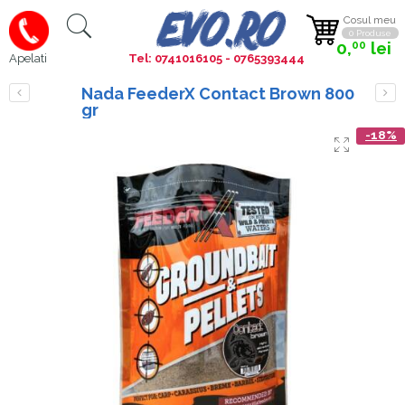
Cosul meu
0 Produse
0,
lei
00
Tel: 0741016105 - 0765393444
Apelati
Nada FeederX Contact Brown 800
gr
-18%