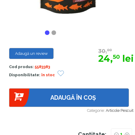
30,
00
Adaugă un review
24,
lei
50
Cod produs:
5583383
Disponibilitate:
în stoc
ADAUGĂ ÎN COȘ
Categorie:
Articole Pescuit
Cantitate: