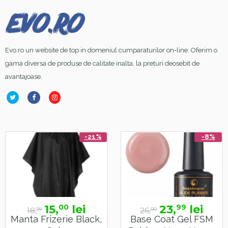
Evo.ro un website de top in domeniul cumparaturilor on-line. Oferim o
gama diversa de produse de calitate inalta, la preturi deosebit de
avantajoase.
-21%
-8%
15,
lei
23,
lei
00
99
18,
26,
99
00
Manta Frizerie Black,
Base Coat Gel FSM