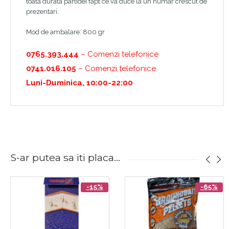
toata durata partidei fapt ce va duce la un numar crescut de
prezentari.
Mod de ambalare: 800 gr
0765.393.444
– Comenzi telefonice
0741.016.105
– Comenzi telefonice
Luni-Duminica, 10:00-22:00
S-ar putea sa iti placa...
-15%
-65%