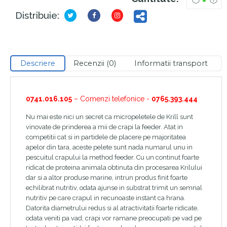
Distribuie:
Descriere
Recenzii (0)
Informatii transport
0741.016.105
– Comenzi telefonice -
0765.393.444
Nu mai este nici un secret ca micropeletele de Krill sunt
vinovate de prinderea a mii de crapi la feeder. Atat in
competitii cat si in partidele de placere pe majoritatea
apelor din tara, aceste pelete sunt nada numarul unu in
pescuitul crapului la method feeder. Cu un continut foarte
ridicat de proteina animala obtinuta din procesarea Krilului
dar si a altor produse marine, intrun produs finit foarte
echilibrat nutritiv, odata ajunse in substrat trimit un semnal
nutritiv pe care crapul in recunoaste instant ca hrana.
Datorita diametrului redus si al atractivitatii foarte ridicate,
odata veniti pa vad, crapi vor ramane preocupati pe vad pe