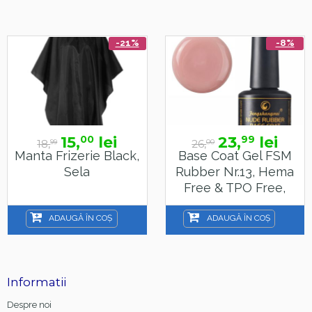
-21%
-8%
15,
lei
23,
lei
00
99
18,
26,
99
00
Manta Frizerie Black,
Base Coat Gel FSM
Sela
Rubber Nr.13, Hema
Free & TPO Free,
15ml
ADAUGĂ ÎN COȘ
ADAUGĂ ÎN COȘ
Informatii
Despre noi