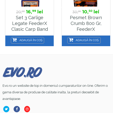
16,
lei
10,
lei
99
50
20,
30,
00
00
Set 3 Carlige
Pesmet Brown
Legate FeederX
Crumb 800 Gr,
Clasic Carp Band
FeederX
Rig Marime 14
ADAUGĂ ÎN COȘ
ADAUGĂ ÎN COȘ
Evo.ro un website de top in domeniul cumparaturilor on-line. Oferim o
gama diversa de produse de calitate inalta, la preturi deosebit de
avantajoase.