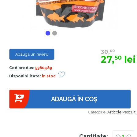
30,
00
Adaugă un review
27,
lei
50
Cod produs:
5360489
Disponibilitate:
în stoc
ADAUGĂ ÎN COȘ
Categorie:
Articole Pescuit
Cantitate: