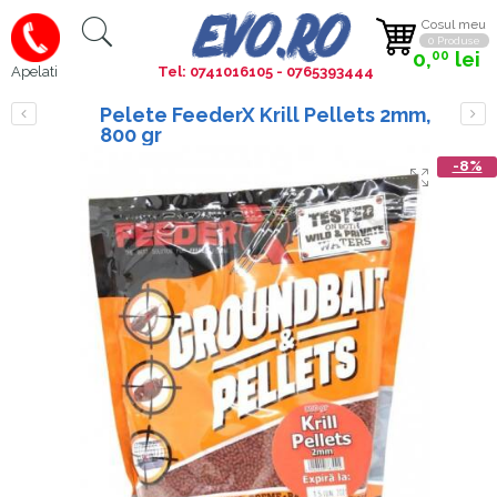
Cosul meu
0 Produse
0,
lei
00
Tel: 0741016105 - 0765393444
Apelati
Pelete FeederX Krill Pellets 2mm,
800 gr
-8%