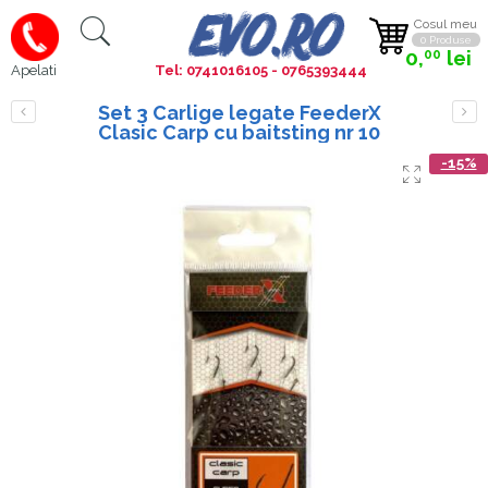
Cosul meu
0 Produse
0,
lei
00
Tel: 0741016105 - 0765393444
Apelati
Set 3 Carlige legate FeederX
Clasic Carp cu baitsting nr 10
-15%