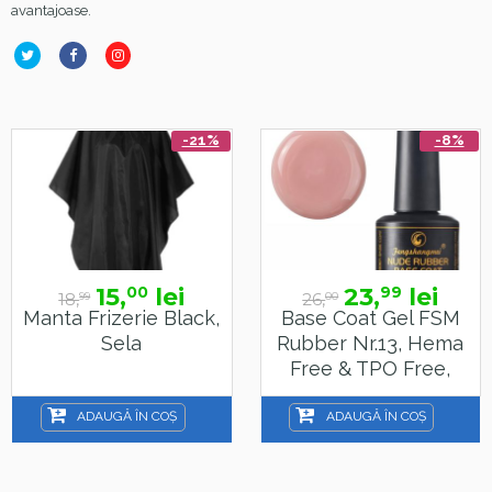
avantajoase.
-21%
-8%
15,
lei
23,
lei
00
99
18,
26,
99
00
Manta Frizerie Black,
Base Coat Gel FSM
Sela
Rubber Nr.13, Hema
Free & TPO Free,
15ml
ADAUGĂ ÎN COȘ
ADAUGĂ ÎN COȘ