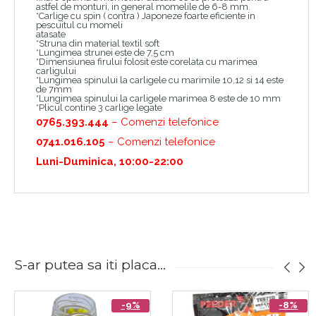
astfel de monturi, in general momelile de 6-8 mm.
*Carlige cu spin ( contra ) Japoneze foarte eficiente in
pescuitul cu momeli
atasate
*Struna din material textil soft
*Lungimea strunei este de 7,5 cm
*Dimensiunea firului folosit este corelata cu marimea
carligului
*Lungimea spinului la carligele cu marimile 10,12 si 14 este
de 7mm
*Lungimea spinului la carligele marimea 8 este de 10 mm
*Plicul contine 3 carlige legate
0765.393.444
– Comenzi telefonice
0741.016.105
– Comenzi telefonice
Luni-Duminica, 10:00-22:00
S-ar putea sa iti placa...
-9%
-8%