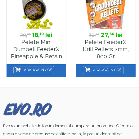
18,
lei
27,
lei
10
50
20,
30,
00
00
Pelete Mini
Pelete FeederX
Dumbell FeederX
Krill Pellets 2mm,
Pineapple & Betain
800 Gr
5x7mm, 10 G
ADAUGĂ ÎN COȘ
ADAUGĂ ÎN COȘ
Evo.ro un website de top in domeniul cumparaturilor on-line. Oferim o
gama diversa de produse de calitate inalta, la preturi deosebit de