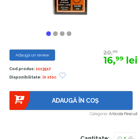
20,
00
Adaugă un review
16,
lei
99
Cod produs:
1113517
Disponibilitate:
în stoc
ADAUGĂ ÎN COȘ
Categorie:
Articole Pescuit
Cantitate: