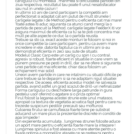
carligului cu momeala , marimea si dificultatea partidei din
ziua respectiva, rezultatul tau poate fi unul nesatisfacator
sau nul in unele cazuri !
In ultimii 10 ani de cand participam la competitii am
perfectionat si adaptat cat am putut de mult strunele (
carligele legate ) de Method pentru o eficienta cat mai mare!
Toate astea iti aduc siguranta ca atunci cand mergi la o
partida de pescuit la Method, carligele legate FeederX iti vor
asigura maximul de eficienta ca tu sa te poti concentra mai
mult pe alte aspecte ce duc la o partida reusita.
Trebuie sa stii ca, exact aceste monturi le folosim si noi in
orice competitie la care participam, pentru ca avem mare
incredere in ele ,datorita faptului ca in ultimii ani si-au
demonstrat eficienta in zeci sau sute de situatii.
Modelul Clasic Carp este un carlig cu spin ( cu contra),
agresiv si robust, foarte eficient in situatiile in care vrem sa
punem presiune pe pesti in drill, dar sa ne ofere si siguranta
unei partide cat mai eficiente, chiar daca folosim un
echipament mai solid.
Uneori avem partide in care ne intalnim cu situatii dificile pe
care trebuie sa le depasim si sa ne adaptam rigul situatiei
respective. De aceea, eficienta acestui model ne salveaza
partida, avand astfel un grad scazut de drill-uri nefinalizate!
Forma carligului cu deschidere larga patrunde in gura
pestelui usor oferind o agatare si o priza optima!
Firul folosit la legarea acestei strune este unul matasos,
apropiat ca textura de vegetatia acvatica fapt pentru care nu
trezeste suspiciuni pestilor precauti sau mofturosi.
Culoarea firului se camufleaza foarte bine pe substrat
aducand un mare plus la prezentarile discrete in conditii de
apa limpede !
Din experienta acumulata , lungimea strunei folosite aduce
un aport mare pentru o eficienta foarte mare la intepare !
Lungimea spinului a fost aleasa cu mare atentie pentru o
fixare optima a momelilor atasate ce se preteaza pentru