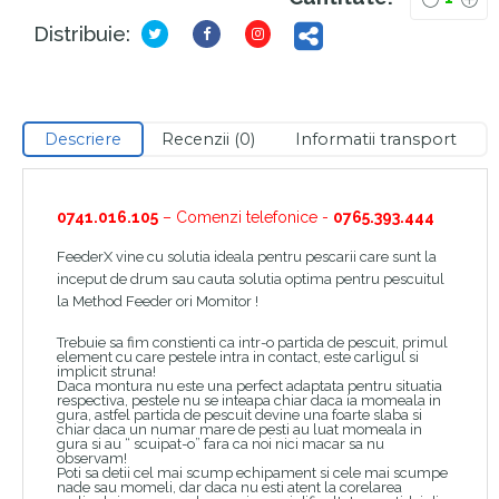
Distribuie:
Descriere
Recenzii (0)
Informatii transport
0741.016.105
– Comenzi telefonice -
0765.393.444
FeederX vine cu solutia ideala pentru pescarii care sunt la
inceput de drum sau cauta solutia optima pentru pescuitul
la Method Feeder ori Momitor !
Trebuie sa fim constienti ca intr-o partida de pescuit, primul
element cu care pestele intra in contact, este carligul si
implicit struna!
Daca montura nu este una perfect adaptata pentru situatia
respectiva, pestele nu se inteapa chiar daca ia momeala in
gura, astfel partida de pescuit devine una foarte slaba si
chiar daca un numar mare de pesti au luat momeala in
gura si au “ scuipat-o” fara ca noi nici macar sa nu
observam!
Poti sa detii cel mai scump echipament si cele mai scumpe
nade sau momeli, dar daca nu esti atent la corelarea