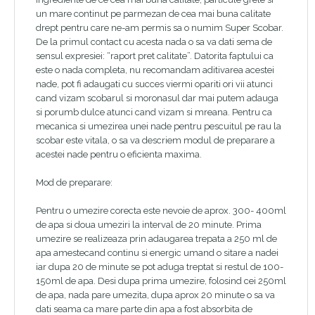
un mare continut pe parmezan de cea mai buna calitate
drept pentru care ne-am permis sa o numim Super Scobar.
De la primul contact cu acesta nada o sa va dati sema de
sensul expresiei: “raport pret calitate”. Datorita faptului ca
este o nada completa, nu recomandam aditivarea acestei
nade, pot fi adaugati cu succes viermi opariti ori vii atunci
cand vizam scobarul si moronasul dar mai putem adauga
si porumb dulce atunci cand vizam si mreana. Pentru ca
mecanica si umezirea unei nade pentru pescuitul pe rau la
scobar este vitala, o sa va descriem modul de preparare a
acestei nade pentru o eficienta maxima.
Mod de preparare:
Pentru o umezire corecta este nevoie de aprox. 300- 400ml
de apa si doua umeziri la interval de 20 minute. Prima
umezire se realizeaza prin adaugarea trepata a 250 ml de
apa amestecand continu si energic umand o sitare a nadei
iar dupa 20 de minute se pot aduga treptat si restul de 100-
150ml de apa. Desi dupa prima umezire, folosind cei 250ml
de apa, nada pare umezita, dupa aprox 20 minute o sa va
dati seama ca mare parte din apa a fost absorbita de