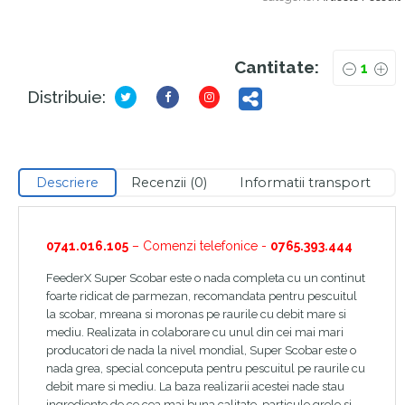
Cantitate:
Distribuie:
Descriere
Recenzii (0)
Informatii transport
0741.016.105
– Comenzi telefonice -
0765.393.444
FeederX Super Scobar este o nada completa cu un continut
foarte ridicat de parmezan, recomandata pentru pescuitul
la scobar, mreana si moronas pe raurile cu debit mare si
mediu. Realizata in colaborare cu unul din cei mai mari
producatori de nada la nivel mondial, Super Scobar este o
nada grea, special conceputa pentru pescuitul pe raurile cu
debit mare si mediu. La baza realizarii acestei nade stau
ingrediente de ce cea mai buna calitate, particule grele si