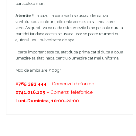
particulele mari.
Atentie
!!! In cazul in care nada se usuca din cauza
vantului sau a caldurii, eficienta acesteia o sa tinda spre
zero. Asigurati-va ca nada este umezita bine pe toata durata
partidei iar daca acesta se usuca usor se poate reumezi cu
ajutorul unui pulverizator de apa.
Foarte important este ca, atat dupa prima cat si dupa a doua
umezire sa sitati nada pentru o umezire cat mai uniforma.
Mod de ambalare: 900gr
0765.393.444
– Comenzi telefonice
0741.016.105
– Comenzi telefonice
Luni-Duminica, 10:00-22:00