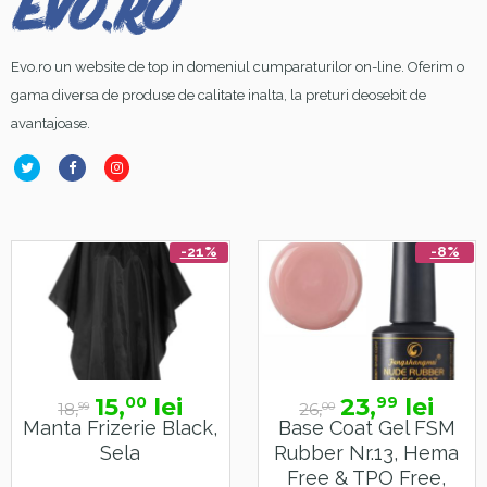
Evo.ro un website de top in domeniul cumparaturilor on-line. Oferim o
gama diversa de produse de calitate inalta, la preturi deosebit de
avantajoase.
-21%
-8%
15,
lei
23,
lei
00
99
18,
26,
99
00
Manta Frizerie Black,
Base Coat Gel FSM
Sela
Rubber Nr.13, Hema
Free & TPO Free,