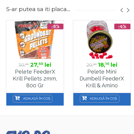
S-ar putea sa iti placa...
-8%
-9%
27,
lei
18,
lei
50
10
30,
20,
00
00
Pelete FeederX
Pelete Mini
Krill Pellets 2mm,
Dumbell FeederX
800 Gr
Krill & Amino
5x7mm, 10g
ADAUGĂ ÎN COȘ
ADAUGĂ ÎN COȘ