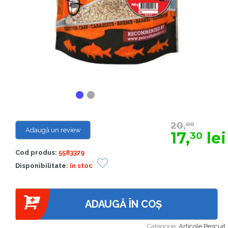
20,
00
Adaugă un review
17,
lei
30
Cod produs:
5583379
Disponibilitate:
în stoc
ADAUGĂ ÎN COȘ
Categorie:
Articole Pescuit