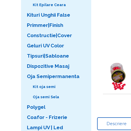
Kit Epilare Ceara
Kituri Unghii False
Primmer|Finish
Constructie|Cover
Geluri UV Color
Tipsuri|Sabloane
Dispozitive Masaj
Oja Semipermanenta
Kit oja semi
Oja semi Sela
Polygel
Coafor - Frizerie
Descriere
Lampi UV | Led