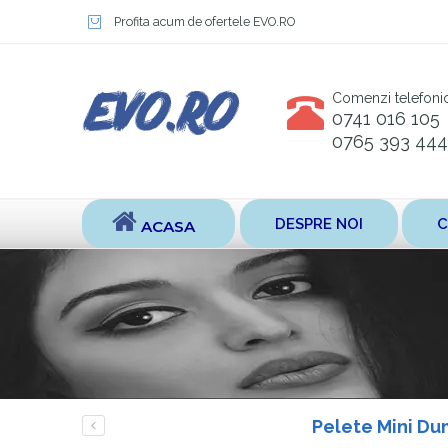
Profita acum de ofertele EVO.RO
Comenzi telefoni
0741 016 105
0765 393 444
DESPRE NOI
C
ACASA
Pelete Mini Du