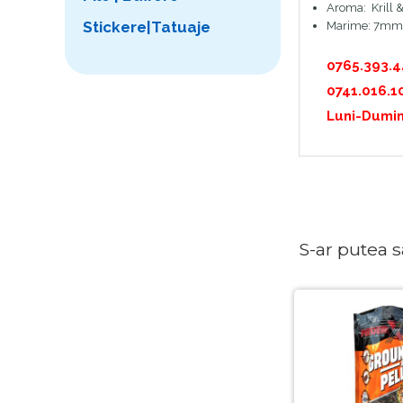
Aroma: Krill 
Stickere|Tatuaje
Marime: 7mm
0765.393.
0741.016.1
Luni-Dumin
S-ar putea sa 