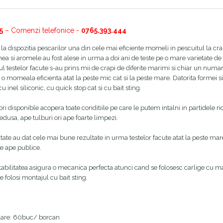
5
– Comenzi telefonice -
0765.393.444
a dispozitia pescarilor una din cele mai eficiente momeli in pescuitul la cr
a si aromele au fost alese in urma a doi ani de teste pe o mare varietate de ape
rsul testelor facute s-au prins mii de crapi de diferite marimi si chiar un num
o momeala eficienta atat la peste mic cat si la peste mare. Datorita formei si te
cu inel siliconic, cu quick stop cat si cu bait sting.
ori disponible acopera toate conditiile pe care le putem intalni in partidele
edusa, ape tulburi ori ape foarte limpezi.
ate au dat cele mai bune rezultate in urma testelor facute atat la peste mare 
pe ape publice.
tabilitatea asigura o mecanica perfecta atunci cand se folosesc carlige cu mari
e folosi montajul cu bait sting.
are: 60buc/ borcan