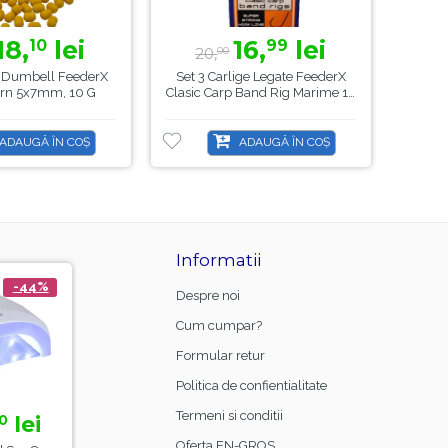
18,
lei
16,
lei
10
99
20,
2
00
i Dumbell FeederX
Set 3 Carlige Legate FeederX
Pelet
orn 5x7mm, 10 G
Clasic Carp Band Rig Marime 14
Str
ADAUGĂ ÎN COȘ
ADAUGĂ ÎN COȘ
Informatii
-44%
-21%
Despre noi
Cum cumpar?
Formular retur
Politica de confientialitate
Termeni si conditii
lei
15,
lei
0
00
18,
99
Oferta EN-GROS