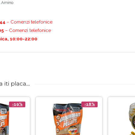
& Amino
444
– Comenzi telefonice
05
– Comenzi telefonice
ica, 10:00-22:00
iti placa...
-19%
-18%