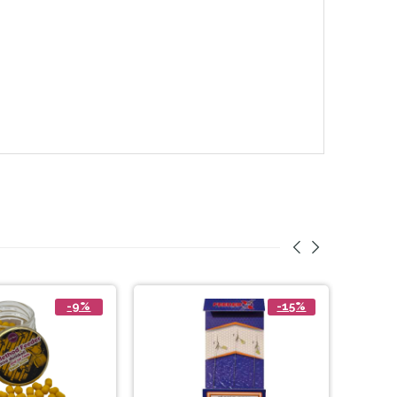
-9%
-15%