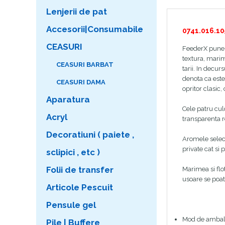
Lenjerii de pat
Accesorii|Consumabile
0741.016.10
CEASURI
FeederX pune l
textura, marime
CEASURI BARBAT
tarii. In decu
denota ca este 
CEASURI DAMA
opritor clasic, 
Aparatura
Cele patru cul
Acryl
transparenta r
Decoratiuni ( paiete ,
Aromele select
private cat si 
sclipici , etc )
Folii de transfer
Marimea si flo
usoare se poat
Articole Pescuit
Pensule gel
Mod de ambal
Pile | Buffere