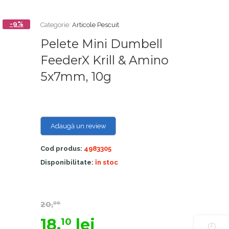
-9%
Categorie:
Articole Pescuit
Pelete Mini Dumbell
FeederX Krill & Amino
5x7mm, 10g
Adaugă un review
Cod produs:
4983305
Disponibilitate:
în stoc
20,
00
18,
lei
10