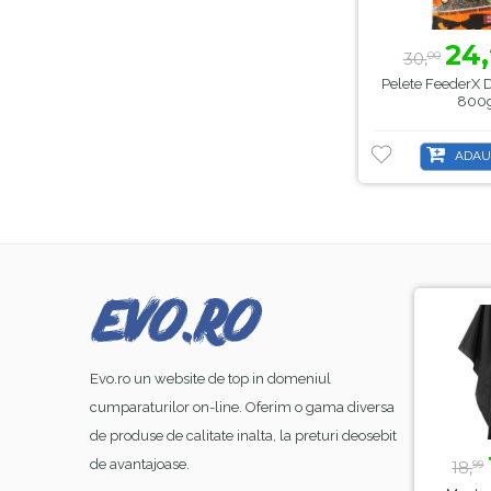
24,
30,
00
Pelete FeederX
800
ADAU
-8%
-44%
Evo.ro un website de top in domeniul
cumparaturilor on-line. Oferim o gama diversa
de produse de calitate inalta, la preturi deosebit
23,
lei
39,
lei
99
50
de avantajoase.
26,
70,
18,
00
00
99