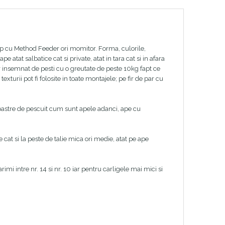
ap cu Method Feeder ori momitor. Forma, culorile,
 atat salbatice cat si private, atat in tara cat si in afara
ar insemnat de pesti cu o greutate de peste 10kg fapt ce
xturii pot fi folosite in toate montajele; pe fir de par cu
 noastre de pescuit cum sunt apele adanci, ape cu
cat si la peste de talie mica ori medie, atat pe ape
mi intre nr. 14 si nr. 10 iar pentru carligele mai mici si