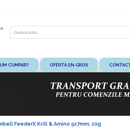
Cauta
ce
aici
UM CUMPAR?
OFERTA EN-GROS
CONTAC
mbell FeederX Krill & Amino 5x7mm, 10g