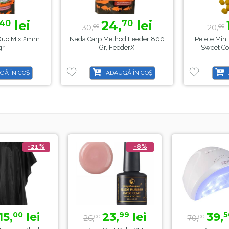
lei
24,
lei
40
70
30,
20,
00
00
 Duo Mix 2mm
Nada Carp Method Feeder 800
Pelete Min
gr
Gr, FeederX
Sweet C
GĂ ÎN COȘ
ADAUGĂ ÎN COȘ
-21%
-8%
15,
lei
23,
lei
39,
00
99
5
26,
70,
00
00