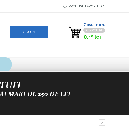
PRODUSE FAVORITE
0
Cosul meu
0 Produse
0,
lei
00
T