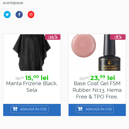
avantajoase.
-21%
-8%
lei
23,
lei
39,
0
99
26,
70,
00
00
ie Black,
Base Coat Gel FSM
Lampa Al
Rubber Nr.13, Hema
SunOne , Se
Free & TPO Free,
15ml
N COȘ
ADAUGĂ ÎN COȘ
ADAUGĂ 