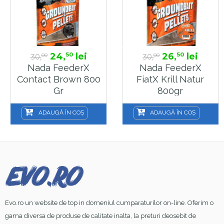
24,
lei
26,
lei
50
50
30,
30,
00
00
Nada FeederX
Nada FeederX
Contact Brown 800
FiatX Krill Natur
Gr
800gr
ADAUGĂ ÎN COȘ
ADAUGĂ ÎN COȘ
Evo.ro un website de top in domeniul cumparaturilor on-line. Oferim o
gama diversa de produse de calitate inalta, la preturi deosebit de