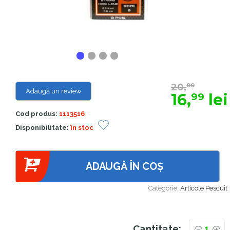
20,
00
Adaugă un review
16,
lei
99
Cod produs:
1113516
Disponibilitate:
în stoc
ADAUGĂ ÎN COȘ
Categorie:
Articole Pescuit
Cantitate: