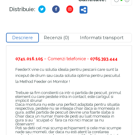
Distribuie:
Descriere
Recenzii (0)
Informatii transport
0741.016.105
– Comenzi telefonice -
0765.393.444
FeederX vine cu solutia ideala pentru pescarii care sunt la
inceput de drum sau cauta solutia optima pentru pescuitul
la Method Feeder ori Momitor !
Trebuie sa fim constienti ca intr-o partida de pescuit, primul
element cu care pestele intra in contact, este carligul si
implicit struna!
Daca montura nu este una perfect adaptata pentru situatia
respectiva, pestele nu se inteapa chiar daca ia momeala in
gura, astfel partida de pescuit devine una foarte slaba si
chiar daca un numar mare de pesti au luat momeala in
gura si au “ scuipat-o” fara ca noi nici macar sa nu
observam!
Poti sa detii cel mai scump echipament si cele mai scumpe
nade sau momeli, dar daca nu esti atent la corelarea