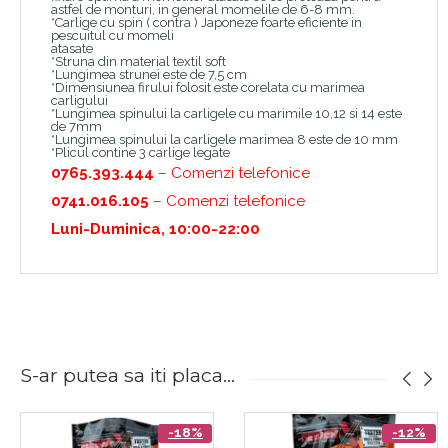
astfel de monturi, in general momelile de 6-8 mm.
*Carlige cu spin ( contra ) Japoneze foarte eficiente in
pescuitul cu momeli
atasate
*Struna din material textil soft
*Lungimea strunei este de 7,5 cm
*Dimensiunea firului folosit este corelata cu marimea
carligului
*Lungimea spinului la carligele cu marimile 10,12 si 14 este
de 7mm
*Lungimea spinului la carligele marimea 8 este de 10 mm
*Plicul contine 3 carlige legate
0765.393.444
– Comenzi telefonice
0741.016.105
– Comenzi telefonice
Luni-Duminica, 10:00-22:00
S-ar putea sa iti placa...
-18%
-12%