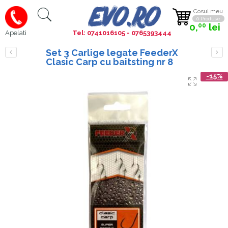
Cosul meu
0 Produse
0,
lei
00
Tel: 0741016105 - 0765393444
Apelati
Set 3 Carlige legate FeederX
Clasic Carp cu baitsting nr 8
-15%