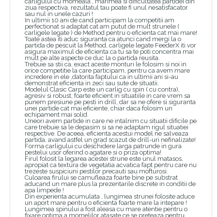
carligului cu momeala , marimea si dificultatea partidei din
ziua respectiva, rezultatul tau poate fi unul nesatisfacator
sau nul in unele cazuri !
In ultimii 10 ani de cand participam la competitii am
perfectionat si adaptat cat am putut de mult strunele (
carligele legate ) de Method pentru o eficienta cat mai mare!
Toate astea iti aduc siguranta ca atunci cand mergi la o
partida de pescuit la Method, carligele legate FeederX iti vor
asigura maximul de eficienta ca tu sa te poti concentra mai
mult pe alte aspecte ce duc la o partida reusita.
Trebuie sa stii ca, exact aceste monturi le folosim si noi in
orice competitie la care participam, pentru ca avem mare
incredere in ele ,datorita faptului ca in ultimii ani si-au
demonstrat eficienta in zeci sau sute de situatii.
Modelul Clasic Carp este un carlig cu spin ( cu contra),
agresiv si robust, foarte eficient in situatiile in care vrem sa
punem presiune pe pesti in drill, dar sa ne ofere si siguranta
unei partide cat mai eficiente, chiar daca folosim un
echipament mai solid.
Uneori avem partide in care ne intalnim cu situatii dificile pe
care trebuie sa le depasim si sa ne adaptam rigul situatiei
respective. De aceea, eficienta acestui model ne salveaza
partida, avand astfel un grad scazut de drill-uri nefinalizate!
Forma carligului cu deschidere larga patrunde in gura
pestelui usor oferind o agatare si o priza optima!
Firul folosit la legarea acestei strune este unul matasos,
apropiat ca textura de vegetatia acvatica fapt pentru care nu
trezeste suspiciuni pestilor precauti sau mofturosi.
Culoarea firului se camufleaza foarte bine pe substrat
aducand un mare plus la prezentarile discrete in conditii de
apa limpede !
Din experienta acumulata , lungimea strunei folosite aduce
un aport mare pentru o eficienta foarte mare la intepare !
Lungimea spinului a fost aleasa cu mare atentie pentru o
fixare optima a momelilor atasate ce se preteaza pentru