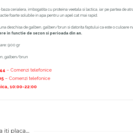
 baza cerialera, imbogatita cu proteina veetala si lactica, iar pe partea de a
actie foarte solubile in apa pentru un apel cat mai rapid.
una deschisa de galben, galben/brun si datorita faptului ca este o culoare na
ere in functie de sezon si perioada din an.
are: 900 gr
en, galben/brun
444
– Comenzi telefonice
05
– Comenzi telefonice
ica, 10:00-22:00
iti placa...