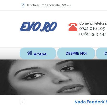
Profita acum de ofertele EVO.RO
Comenzi telefoni
0741 016 105
0765 393 444
DESPRE NOI
C
ACASA
Nada FeederX 