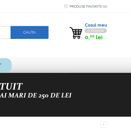
PRODUSE FAVORITE
0
Cosul meu
0 Produse
0,
lei
00
T