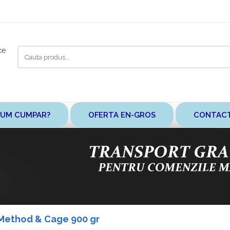
Cauta
ce
aici
UM CUMPAR?
OFERTA EN-GROS
CONTAC
Method & Cage 900 gr