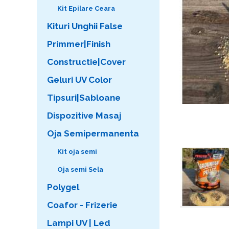
Kit Epilare Ceara
Kituri Unghii False
Primmer|Finish
Constructie|Cover
Geluri UV Color
Tipsuri|Sabloane
Dispozitive Masaj
Oja Semipermanenta
Kit oja semi
Oja semi Sela
Polygel
Coafor - Frizerie
Lampi UV | Led