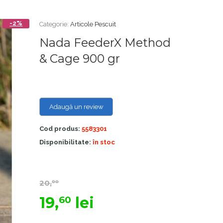
-2%
Categorie:
Articole Pescuit
Nada FeederX Method
& Cage 900 gr
Adaugă un review
Cod produs:
5583301
Disponibilitate:
în stoc
20,
00
19,
lei
60