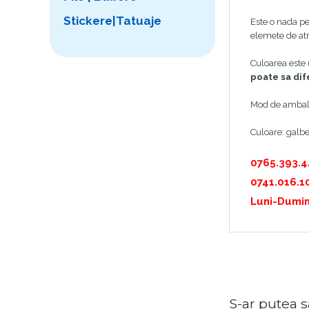
Stickere|Tatuaje
Este o nada pe
elemete de atr
Culoarea este 
poate sa dif
Mod de ambal
Culoare: galb
0765.393.
0741.016.1
Luni-Dumin
S-ar putea sa 