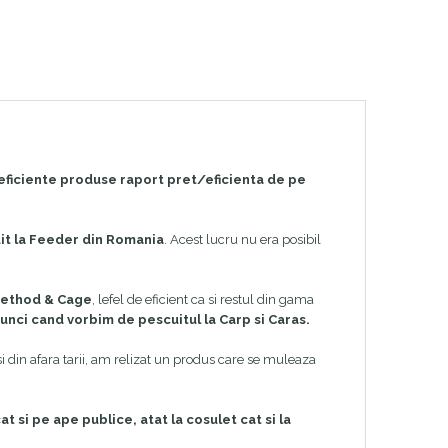
eficiente produse raport pret/eficienta de pe
uit la Feeder din Romania
. Acest lucru nu era posibil
ethod & Cage
, lefel de eficient ca si restul din gama
unci cand vorbim de pescuitul la Carp si Caras.
 si din afara tarii, am relizat un produs care se muleaza
t si pe ape publice, atat la cosulet cat si la