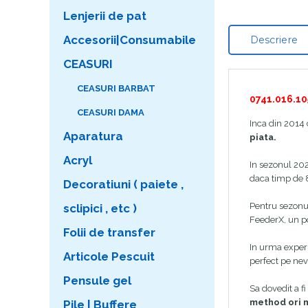
Lenjerii de pat
Accesorii|Consumabile
Descriere
CEASURI
CEASURI BARBAT
0741.016.10
CEASURI DAMA
Inca din 2014
Aparatura
piata.
Acryl
In sezonul 20
daca timp de 8 
Decoratiuni ( paiete ,
Pentru sezonu
sclipici , etc )
FeederX, un p
Folii de transfer
In urma experin
Articole Pescuit
perfect pe nevo
Pensule gel
Sa dovedit a fi
method ori mo
Pile | Buffere