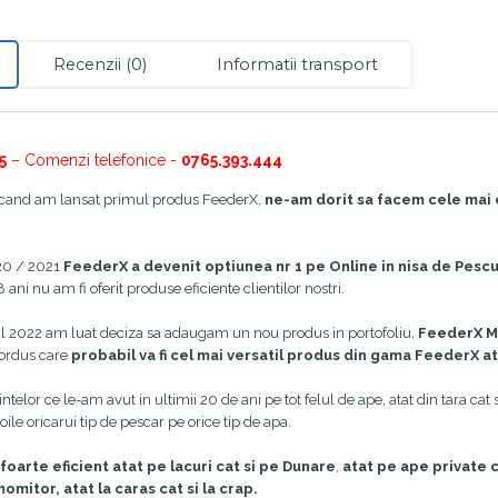
Recenzii (0)
Informatii transport
5
– Comenzi telefonice -
0765.393.444
 cand am lansat primul produs FeederX,
ne-am dorit sa facem cele mai 
20 / 2021
FeederX a devenit optiunea nr 1 pe Online in nisa de Pesc
ani nu am fi oferit produse eficiente clientilor nostri.
l 2022 am luat deciza sa adaugam un nou produs in portofoliu,
FeederX M
ordus care
probabil va fi cel mai versatil produs din gama FeederX at
telor ce le-am avut in ultimii 20 de ani pe tot felul de ape, atat din tara cat
ile oricarui tip de pescar pe orice tip de apa.
foarte eficient atat pe lacuri cat si pe Dunare
,
atat pe ape private ca
mitor, atat la caras cat si la crap.