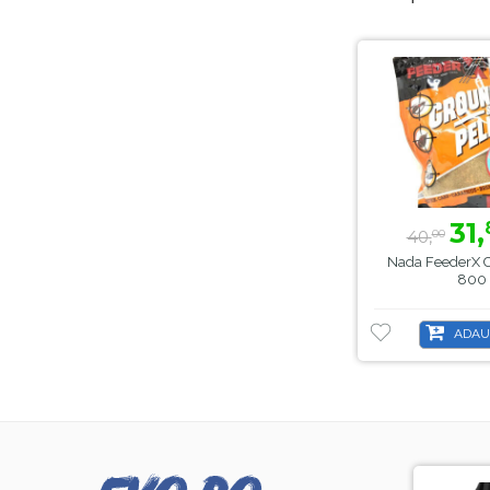
31,
40,
00
Nada FeederX C
800
ADAU