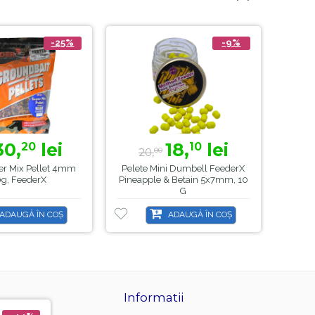
-25%
-9%
30,
lei
18,
lei
20
10
20,
40
00
er Mix Pellet 4mm
Pelete Mini Dumbell FeederX
Pelete
g, FeederX
Pineapple & Betain 5x7mm, 10
G
ADAUGĂ ÎN COȘ
ADAUGĂ ÎN COȘ
Informatii