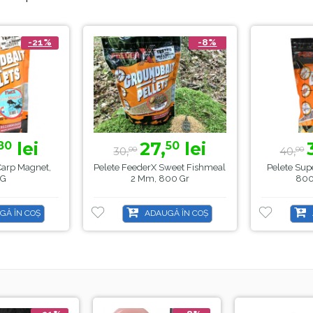
-21%
-8%
lei
27,
lei
80
50
30,
40,
00
00
arp Magnet,
Pelete FeederX Sweet Fishmeal
Pelete Sup
 G
2 Mm, 800 Gr
800
GĂ ÎN COȘ
ADAUGĂ ÎN COȘ