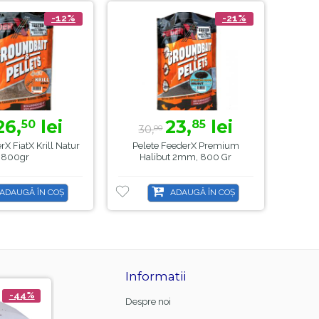
-12%
-21%
26,
lei
23,
lei
50
85
30,
3
00
X FiatX Krill Natur
Pelete FeederX Premium
Pele
800gr
Halibut 2mm, 800 Gr
ADAUGĂ ÎN COȘ
ADAUGĂ ÎN COȘ
Informatii
-44%
-21%
Despre noi