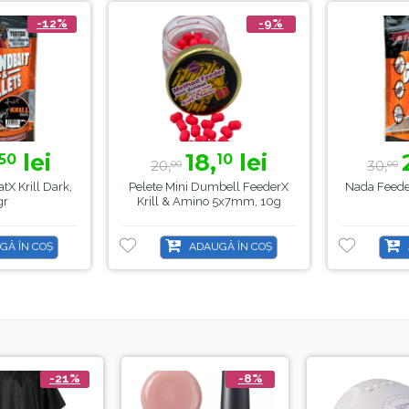
-12%
-9%
lei
18,
lei
50
10
20,
30,
00
00
tX Krill Dark,
Pelete Mini Dumbell FeederX
Nada Feeder
gr
Krill & Amino 5x7mm, 10g
GĂ ÎN COȘ
ADAUGĂ ÎN COȘ
-21%
-8%