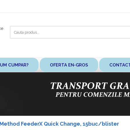
Cauta
ce
aici
UM CUMPAR?
OFERTA EN-GROS
CONTAC
 Method FeederX Quick Change, 15buc/blister