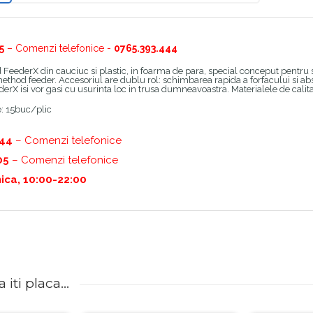
5
– Comenzi telefonice -
0765.393.444
 FeederX din cauciuc si plastic, in foarma de para, special conceput pentru s
ethod feeder. Accesoriul are dublu rol: schimbarea rapida a forfacului si ab
erX isi vor gasi cu usurinta loc in trusa dumneavoastra. Materialele de calitate 
: 15buc/plic
444
– Comenzi telefonice
05
– Comenzi telefonice
ica, 10:00-22:00
iti placa...