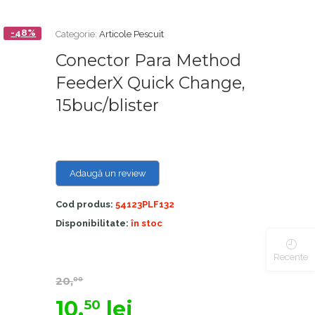
-48%
Categorie:
Articole Pescuit
Conector Para Method
FeederX Quick Change,
15buc/blister
Adaugă un review
Cod produs:
54123PLF132
Disponibilitate:
în stoc
Recente
20,
00
10,
lei
50