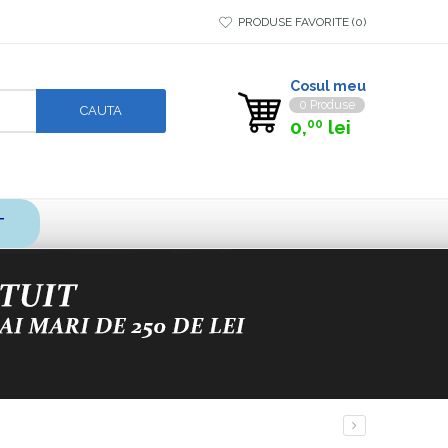
PRODUSE FAVORITE
0
Cosul meu
0 Produse
0,
lei
00
T