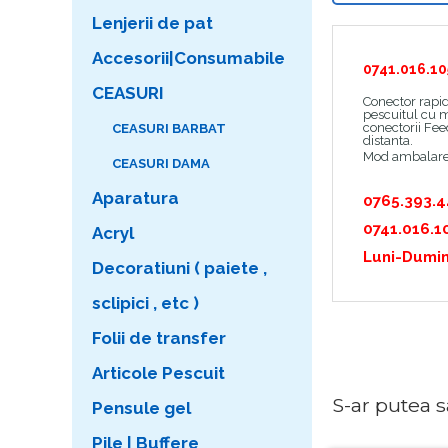
Lenjerii de pat
Accesorii|Consumabile
0741.016.10
CEASURI
Conector rapid
pescuitul cu m
conectorii Feed
CEASURI BARBAT
distanta.
Mod ambalare
CEASURI DAMA
Aparatura
0765.393.
0741.016.1
Acryl
Luni-Dumin
Decoratiuni ( paiete ,
sclipici , etc )
Folii de transfer
Articole Pescuit
S-ar putea sa 
Pensule gel
Pile | Buffere