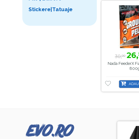
Stickere|Tatuaje
26,
30,
00
Nada FeederX Fia
800
ADAU
-8%
-44%