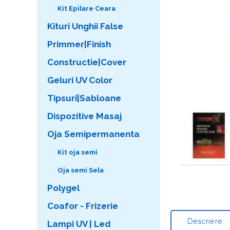
Kit Epilare Ceara
Kituri Unghii False
Primmer|Finish
Constructie|Cover
Geluri UV Color
Tipsuri|Sabloane
Dispozitive Masaj
Oja Semipermanenta
Kit oja semi
Oja semi Sela
Polygel
Coafor - Frizerie
Descriere
Lampi UV | Led