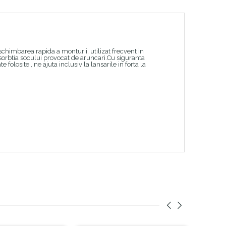
chimbarea rapida a monturii, utilizat frecvent in
sorbtia socului provocat de aruncari.Cu siguranta
folosite , ne ajuta inclusiv la lansarile in forta la