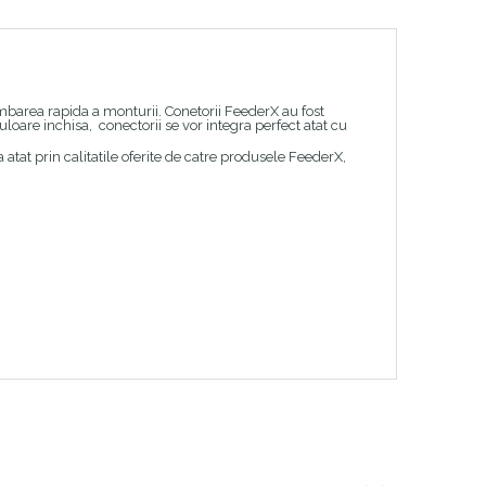
barea rapida a monturii. Conetorii FeederX au fost
uloare inchisa, conectorii se vor integra perfect atat cu
 atat prin calitatile oferite de catre produsele FeederX,