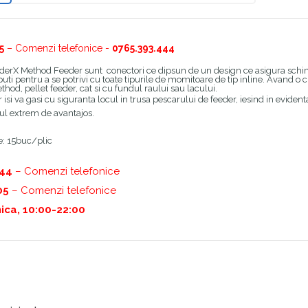
5
– Comenzi telefonice -
0765.393.444
ederX Method Feeder sunt conectori ce dipsun de un design ce asigura schim
uti pentru a se potrivi cu toate tipurile de momitoare de tip inline. Avand o c
thod, pellet feeder, cat si cu fundul raului sau lacului.
isi va gasi cu siguranta locul in trusa pescarului de feeder, iesind in evidenta
etul extrem de avantajos.
: 15buc/plic
444
– Comenzi telefonice
05
– Comenzi telefonice
ica, 10:00-22:00