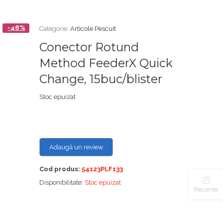
-48%
Categorie:
Articole Pescuit
Conector Rotund
Method FeederX Quick
Change, 15buc/blister
Stoc epuizat
Adaugă un review
Cod produs:
54123PLF133
Disponibilitate:
Stoc epuizat
Recente