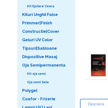
Kit Epilare Ceara
Kituri Unghii False
Primmer|Finish
Constructie|Cover
Geluri UV Color
Tipsuri|Sabloane
Dispozitive Masaj
Oja Semipermanenta
Kit oja semi
Oja semi Sela
Polygel
Coafor - Frizerie
Descriere
Lampi UV | Led