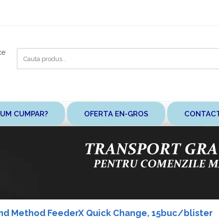
Cauta
ce
aici
UM CUMPAR?
OFERTA EN-GROS
CONTAC
nd Method FeederX Quick Change, 15buc/blister