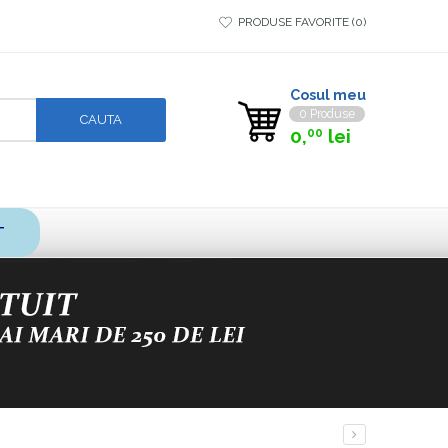
PRODUSE FAVORITE
0
Cosul meu
0 Produse
0,
lei
00
T