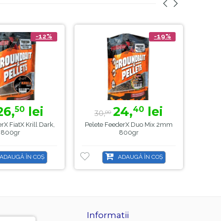
-12%
-19%
26,
lei
24,
lei
50
40
30,
2
00
X FiatX Krill Dark,
Pelete FeederX Duo Mix 2mm
Pelet
800gr
800gr
Swe
ADAUGĂ ÎN COȘ
ADAUGĂ ÎN COȘ
Informatii