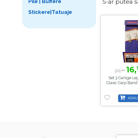
S-ar putea sa 
Pile | Buffere
Stickere|Tatuaje
16,
20,
00
Set 3 Carlige L
Clasic Carp Band
ADAU