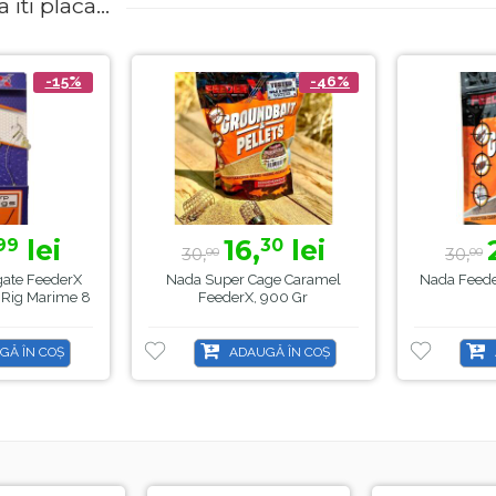
iti placa...
-15%
-46%
lei
16,
lei
99
30
30,
30,
00
00
egate FeederX
Nada Super Cage Caramel
Nada Feeder
 Rig Marime 8
FeederX, 900 Gr
GĂ ÎN COȘ
ADAUGĂ ÎN COȘ