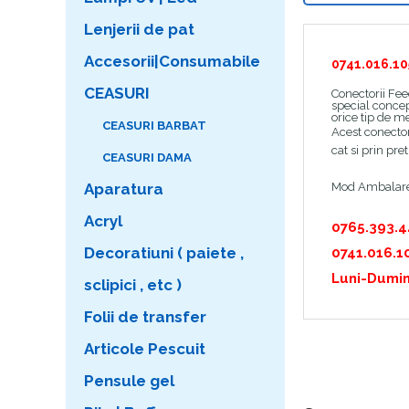
Lenjerii de pat
Accesorii|Consumabile
0741.016.10
CEASURI
Conectorii Fe
special concep
orice tip de me
CEASURI BARBAT
Acest conector 
cat si prin pr
CEASURI DAMA
Mod Ambalare
Aparatura
Acryl
0765.393.
Decoratiuni ( paiete ,
0741.016.1
Luni-Dumin
sclipici , etc )
Folii de transfer
Articole Pescuit
Pensule gel