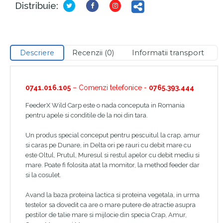
Distribuie:
Descriere
Recenzii (0)
Informatii transport
0741.016.105
– Comenzi telefonice -
0765.393.444
FeederX Wild Carp este o nada conceputa in Romania
pentru apele si conditile de la noi din tara.
Un produs special conceput pentru pescuitul la crap, amur
si caras pe Dunare, in Delta ori pe rauri cu debit mare cu
este Oltul, Prutul, Muresul si restul apelor cu debit mediu si
mare. Poate fi folosita atat la momitor, la method feeder dar
si la cosulet.
Avand la baza proteina lactica si proteina vegetala, in urma
testelor sa dovedit ca are o mare putere de atractie asupra
pestilor de talie mare si mijlocie din specia Crap, Amur,