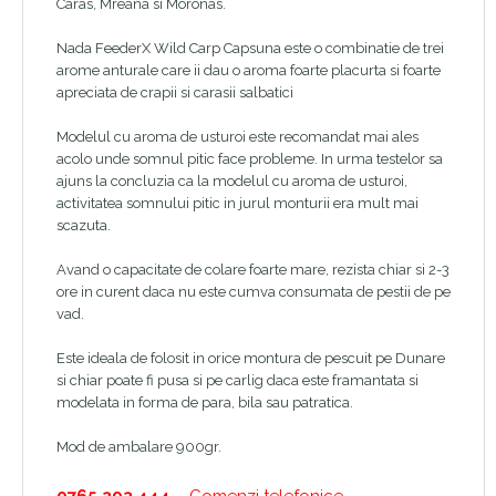
Caras, Mreana si Moronas.
Nada FeederX Wild Carp Capsuna este o combinatie de trei
arome anturale care ii dau o aroma foarte placurta si foarte
apreciata de crapii si carasii salbatici
Modelul cu aroma de usturoi este recomandat mai ales
acolo unde somnul pitic face probleme. In urma testelor sa
ajuns la concluzia ca la modelul cu aroma de usturoi,
activitatea somnului pitic in jurul monturii era mult mai
scazuta.
Avand o capacitate de colare foarte mare, rezista chiar si 2-3
ore in curent daca nu este cumva consumata de pestii de pe
vad.
Este ideala de folosit in orice montura de pescuit pe Dunare
si chiar poate fi pusa si pe carlig daca este framantata si
modelata in forma de para, bila sau patratica.
Mod de ambalare 900gr.
0765.393.444
– Comenzi telefonice