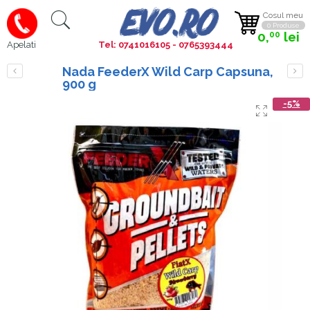
Cosul meu
0 Produse
0,
lei
00
Tel: 0741016105 - 0765393444
Apelati
Nada FeederX Wild Carp Capsuna,
900 g
-5%