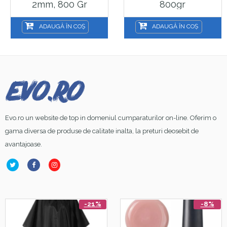
2mm, 800 Gr
800gr
ADAUGĂ ÎN COȘ
ADAUGĂ ÎN COȘ
Evo.ro un website de top in domeniul cumparaturilor on-line. Oferim o
gama diversa de produse de calitate inalta, la preturi deosebit de
avantajoase.
-21%
-8%