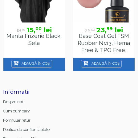
15,
lei
23,
lei
00
99
18,
26,
99
00
Manta Frizerie Black,
Base Coat Gel FSM
Sela
Rubber Nr.13, Hema
Free & TPO Free,
15ml
ADAUGĂ ÎN COȘ
ADAUGĂ ÎN COȘ
Informatii
Despre noi
Cum cumpar?
Formular retur
Politica de confientialitate