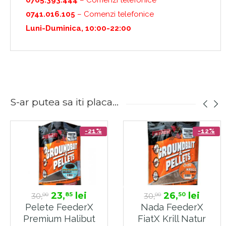
0741.016.105
– Comenzi telefonice
Luni-Duminica, 10:00-22:00
S-ar putea sa iti placa...
-21%
-12%
23,
lei
26,
lei
85
50
30,
30,
00
00
Pelete FeederX
Nada FeederX
Premium Halibut
FiatX Krill Natur