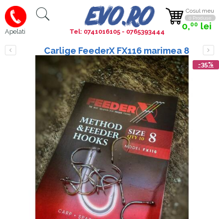
Cosul meu
0 Produse
0,
lei
00
Tel: 0741016105 - 0765393444
Apelati
Carlige FeederX FX116 marimea 8
-35%