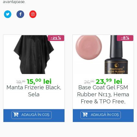
avantajoase.
-21%
-8%
15,
lei
23,
lei
00
99
8,
26,
7
99
00
a Frizerie Black,
Base Coat Gel FSM
L
Sela
Rubber Nr.13, Hema
SunO
Free & TPO Free,
15ml
ADAUGĂ ÎN COȘ
ADAUGĂ ÎN COȘ