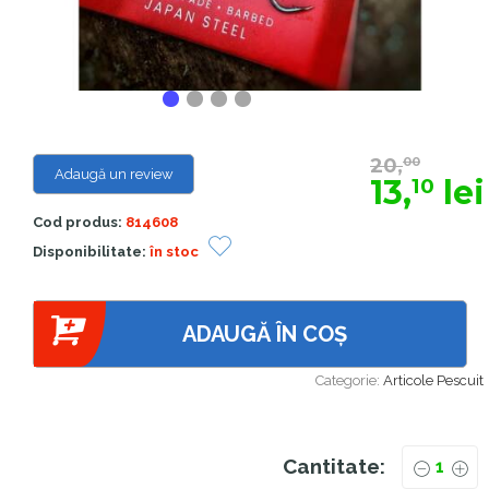
20,
00
Adaugă un review
13,
lei
10
Cod produs:
814608
Disponibilitate:
în stoc
ADAUGĂ ÎN COȘ
Categorie:
Articole Pescuit
Cantitate: