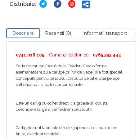
Distribuie:
Descriere
Recenzii (0)
Informatii transport
0741.016.105
– Comenzi telefonice -
0765.393.444
Seria de carlige FX116 de la Feeder-X are o forma
asemanatoare cu a carligelor “Wide Gape” si a fost special
conceputa pentru pescuitul crapului de talie, atat pe ape
salbatice, cat si pe locatii comerciale.
Este un carlig cu ochet drept, tija groasa si robusta,
deschidere larga si varf extrem de ascutit.
Carligele sunt fabricate din otel japonez si dispun de un
finisaj excelent de nickel.