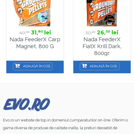
31,
lei
26,
lei
80
50
40,
30,
00
00
Nada FeederX Carp
Nada FeederX
Magnet, 800 G
FiatX Krill Dark,
800gr
ADAUGĂ ÎN COȘ
ADAUGĂ ÎN COȘ
Evo.ro un website de top in domeniul cumparaturilor on-line. Oferim o
gama diversa de produse de calitate inalta, la preturi deosebit de