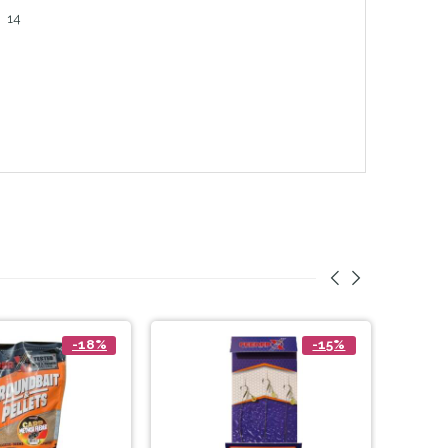
14
-18%
-15%