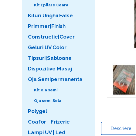
Kit Epilare Ceara
Kituri Unghii False
Primmer|Finish
Constructie|Cover
Geluri UV Color
Tipsuri|Sabloane
Dispozitive Masaj
Oja Semipermanenta
Kit oja semi
Oja semi Sela
Polygel
Coafor - Frizerie
Descriere
Lampi UV | Led