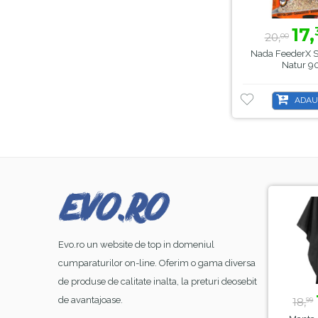
17,
20,
00
Nada FeederX S
Natur 9
ADAU
-8%
-44%
Evo.ro un website de top in domeniul
cumparaturilor on-line. Oferim o gama diversa
de produse de calitate inalta, la preturi deosebit
23,
lei
39,
lei
99
50
de avantajoase.
26,
70,
18,
00
00
99