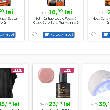
lei
16,
lei
30
99
20,
30,
00
00
uper Scobar
Set 3 Carlige Legate FeederX
Nada Carp 
00 Gr
Clasic Carp Band Rig Marime 8
Gr
GĂ ÎN COȘ
ADAUGĂ ÎN COȘ
-21%
-8%
15,
lei
23,
lei
39,
00
99
5
26,
70,
00
00