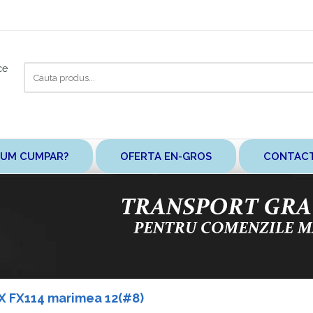
Cauta
ce
aici
UM CUMPAR?
OFERTA EN-GROS
CONTAC
X FX114 marimea 12(#8)