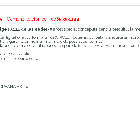
5
– Comenzi telefonice -
0765.393.444
lige FX114 de la Feeder-X
a fost special conceputa pentru pescuitul la me
arlig teflonat cu forma unica(CIRCLE), puternic curbata, tija scurta si micro b
ntru a garanta un numar mai mare de pesti scosi pe mal.
fabricate din otel forjat japonez, dispun de finisaj PTFE iar varful ascutit cu 
re:10 buc /plic
re marime europeana :
OPEANA FX114