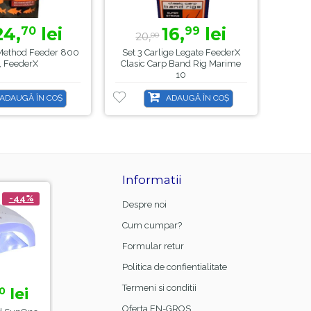
24,
lei
16,
lei
70
99
20,
2
00
Method Feeder 800
Set 3 Carlige Legate FeederX
Nad
, FeederX
Clasic Carp Band Rig Marime
Nat
10
ADAUGĂ ÎN COȘ
ADAUGĂ ÎN COȘ
Informatii
-44%
-21%
-8
Despre noi
Cum cumpar?
Formular retur
Politica de confientialitate
Termeni si conditii
lei
15,
lei
23,
le
0
00
99
18,
26,
99
00
Oferta EN-GROS