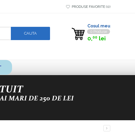
PRODUSE FAVORITE
0
Cosul meu
0 Produse
0,
lei
00
T