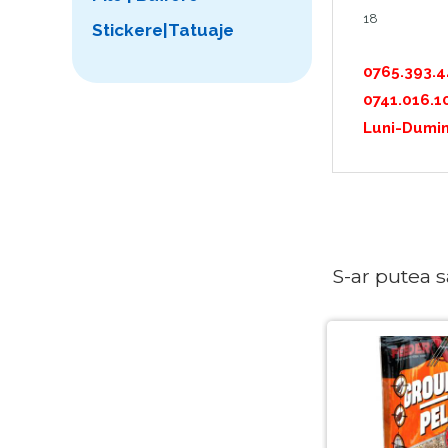
18
Stickere|Tatuaje
0765.393.
0741.016.1
Luni-Dumin
S-ar putea sa 