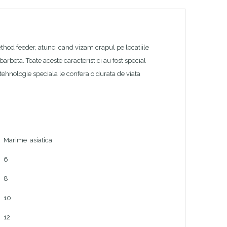
thod feeder, atunci cand vizam crapul pe locatiile
arbeta. Toate aceste caracteristici au fost special
o tehnologie speciala le confera o durata de viata
Marime asiatica
6
8
10
12