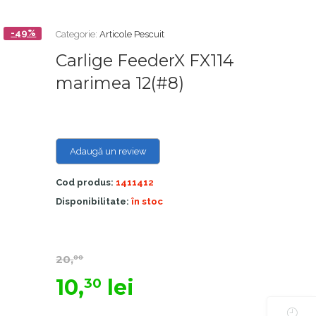
-49%
Categorie:
Articole Pescuit
Carlige FeederX FX114
marimea 12(#8)
Adaugă un review
Cod produs:
1411412
Disponibilitate:
în stoc
20,
00
10,
lei
30