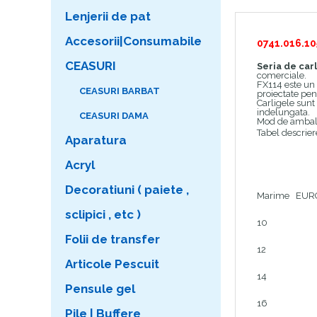
Lenjerii de pat
Accesorii|Consumabile
0741.016.10
CEASURI
Seria de car
comerciale.
FX114 este un c
CEASURI BARBAT
proiectate pe
Carligele sunt 
indelungata.
CEASURI DAMA
Mod de ambala
Tabel descrie
Aparatura
Acryl
Decoratiuni ( paiete ,
Marime EUR
sclipici , etc )
10
Folii de transfer
12
Articole Pescuit
14
Pensule gel
16
Pile | Buffere