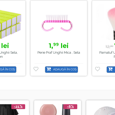
lei
1,
lei
99
12,
00
Unghii Sela,
Perie Praf Unghii Mica , Sela
Pamatuf Un
en
GĂ ÎN COȘ
ADAUGĂ ÎN COȘ
-21%
-8%