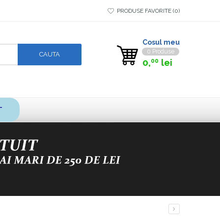
PRODUSE FAVORITE
0
Cosul meu
0 Produse
0,
lei
00
T