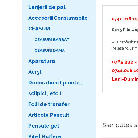
Lenjerii de pat
Accesorii|Consumabile
0741.016.10
CEASURI
Set 5 Pile Un
CEASURI BARBAT
Pila profesiona
nelasand urme p
CEASURI DAMA
Aparatura
0765.393.
0741.016.1
Acryl
Luni-Dumin
Decoratiuni ( paiete ,
sclipici , etc )
Folii de transfer
Articole Pescuit
S-ar putea sa 
Pensule gel
Pile | Buffere