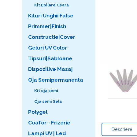
Kit Epilare Ceara
Kituri Unghii False
Primmer|Finish
Constructie|Cover
Geluri UV Color
Tipsuri|Sabloane
Dispozitive Masaj
Oja Semipermanenta
Kit oja semi
Oja semi Sela
Polygel
Coafor - Frizerie
Descriere
Lampi UV | Led