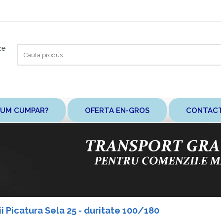
Cauta
ce
aici
UM CUMPAR?
OFERTA EN-GROS
CONTAC
ii Picatura Sela 25 - duritate 100/180