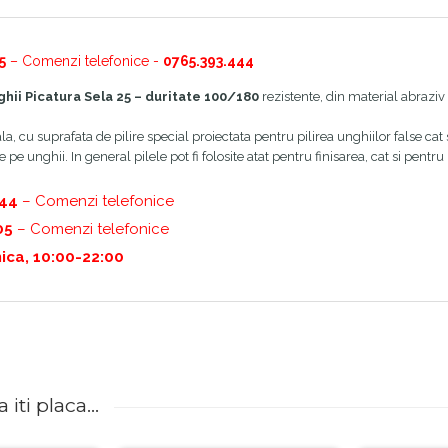
5
– Comenzi telefonice -
0765.393.444
ghii Picatura Sela 25 – duritate 100/180
rezistente, din material abraziv 
la, cu suprafata de pilire special proiectata pentru pilirea unghiilor false cat 
e unghii. In general pilele pot fi folosite atat pentru finisarea, cat si pentr
444
– Comenzi telefonice
05
– Comenzi telefonice
ica, 10:00-22:00
iti placa...