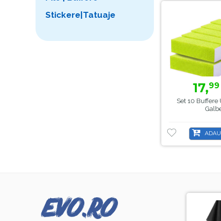
Stickere|Tatuaje
17,
99
Set 10 Buffere 
Galb
ADAU
-8%
-44%