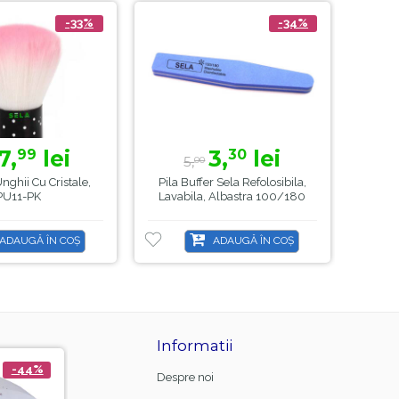
-33%
-34%
7,
lei
3,
lei
99
30
5,
00
ghii Cu Cristale,
Pila Buffer Sela Refolosibila,
Buff
PU11-PK
Lavabila, Albastra 100/180
ADAUGĂ ÎN COȘ
ADAUGĂ ÎN COȘ
Informatii
-44%
-21%
Despre noi