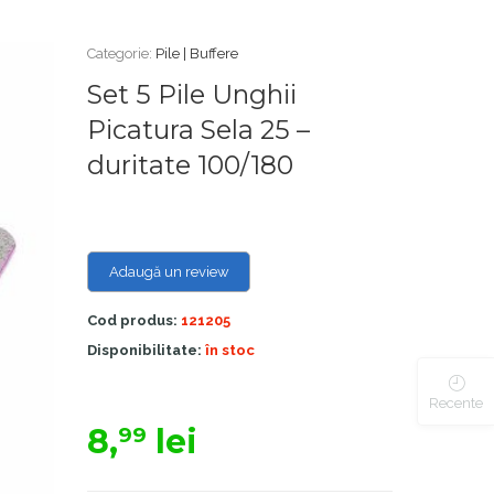
Categorie:
Pile | Buffere
Set 5 Pile Unghii
Picatura Sela 25 –
duritate 100/180
Adaugă un review
Cod produs:
121205
Disponibilitate:
în stoc
Recente
8,
lei
99