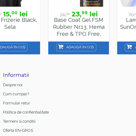
23,
lei
39,
lei
99
50
26,
70,
00
00
,
Base Coat Gel FSM
Lampa Alba Led
Rubber Nr.13, Hema
SunOne , Sela , 48
Free & TPO Free,
15ml
ADAUGĂ ÎN COȘ
ADAUGĂ ÎN COȘ
Informatii
Despre noi
Cum cumpar?
Formular retur
Politica de confientialitate
Termeni si conditii
Oferta EN-GROS