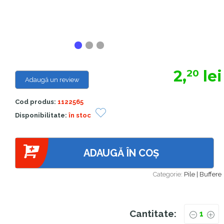
2,
lei
20
Adaugă un review
Cod produs:
1122565
Disponibilitate:
în stoc
ADAUGĂ ÎN COȘ
Categorie:
Pile | Buffere
Cantitate: