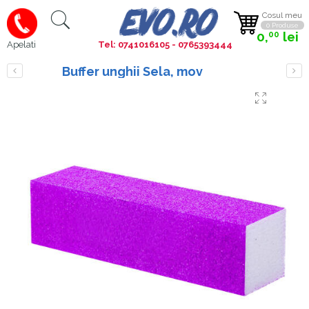
Cosul meu
0 Produse
0,
lei
00
Tel: 0741016105 - 0765393444
Apelati
Buffer unghii Sela, mov