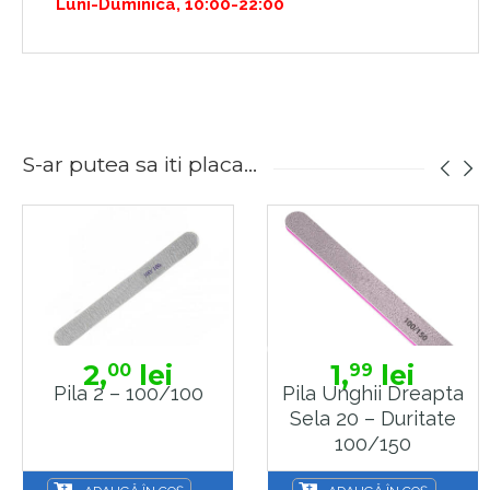
Luni-Duminica, 10:00-22:00
S-ar putea sa iti placa...
2,
lei
1,
lei
00
99
Pila 2 – 100/100
Pila Unghii Dreapta
Sela 20 – Duritate
100/150