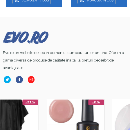
ADAUGĂ ÎN COȘ
ADAUGĂ ÎN COȘ
Evo.ro un website de top in domeniul cumparaturilor on-line. Oferim o
gama diversa de produse de calitate inalta, la preturi deosebit de
avantajoase.
%
-8%
-4