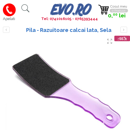
Cosul meu
0 Produse
0,
lei
00
Tel: 0741016105 - 0765393444
Apelati
Pila - Razuitoare calcai lata, Sela
-55%