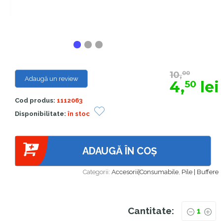
10,
00
Adaugă un review
4,
lei
50
Cod produs:
1112063
Disponibilitate:
în stoc
ADAUGĂ ÎN COȘ
Categorii:
Accesorii|Consumabile
,
Pile | Buffere
Cantitate: