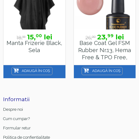
15,
lei
23,
lei
00
99
18,
26,
99
00
Manta Frizerie Black,
Base Coat Gel FSM
Sela
Rubber Nr.13, Hema
Free & TPO Free,
15ml
ADAUGĂ ÎN COȘ
ADAUGĂ ÎN COȘ
Informatii
Despre noi
Cum cumpar?
Formular retur
Politica de confientialitate