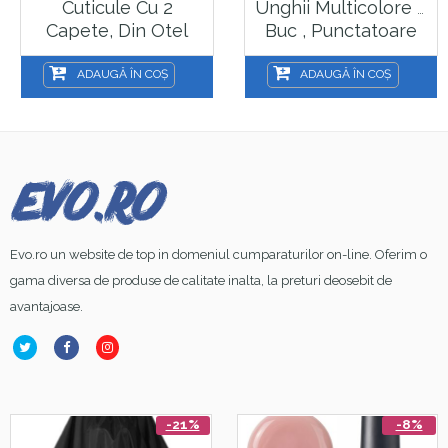
Cuticule Cu 2
Unghii Multicolore 5
Capete, Din Otel
Buc , Punctatoare
Inoxidabil, Sela ,
Unghii False Sela ,
IIC5A
PS51
ADAUGĂ ÎN COȘ
ADAUGĂ ÎN COȘ
Evo.ro un website de top in domeniul cumparaturilor on-line. Oferim o
gama diversa de produse de calitate inalta, la preturi deosebit de
avantajoase.
-21%
-8%