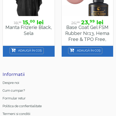
15,
lei
23,
lei
00
99
18,
26,
99
00
Manta Frizerie Black,
Base Coat Gel FSM
Sela
Rubber Nr.13, Hema
Free & TPO Free,
15ml
ADAUGĂ ÎN COȘ
ADAUGĂ ÎN COȘ
Informatii
Despre noi
Cum cumpar?
Formular retur
Politica de confientialitate
Termeni si conditii