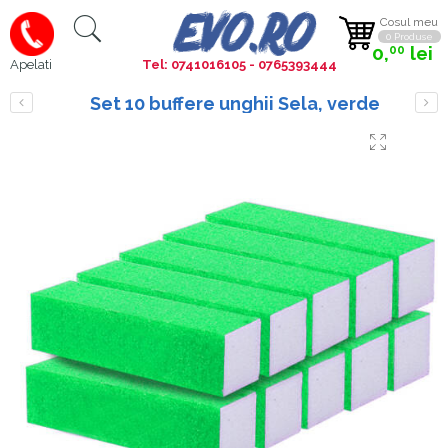
Cosul meu
0 Produse
0,
lei
00
Tel: 0741016105 - 0765393444
Apelati
Set 10 buffere unghii Sela, verde