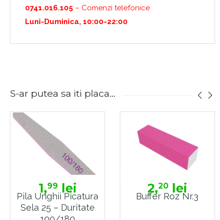
0741.016.105
– Comenzi telefonice
Luni-Duminica, 10:00-22:00
S-ar putea sa iti placa...
1,
lei
2,
lei
99
20
Pila Unghii Picatura
Buffer Roz Nr.3
Sela 25 – Duritate
100/180