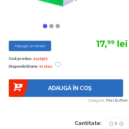
17,
lei
99
Adaugă un review
Cod produs:
1122571
Disponibilitate:
în stoc
ADAUGĂ ÎN COȘ
Categorie:
Pile | Buffere
Cantitate: