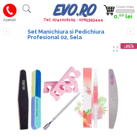
Cosul meu
0 Produse
0,
lei
00
Tel: 0741016105 - 0765393444
Apelati
Set Manichiura si Pedichiura
Profesional 02, Sela
-25%