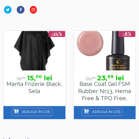
-21%
-8%
15,
lei
23,
lei
00
99
18,
26,
99
00
Manta Frizerie Black,
Base Coat Gel FSM
Sela
Rubber Nr.13, Hema
Free & TPO Free,
15ml
ADAUGĂ ÎN COȘ
ADAUGĂ ÎN COȘ