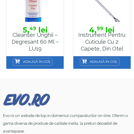
5,
lei
4,
lei
49
99
Cleanser Unghii –
Instrument Pentru
Degresant 60 Ml –
Cuticule Cu 2
LU19
Capete, Din Otel
Inoxidabil, Sela ,
IIC5A
ADAUGĂ ÎN COȘ
ADAUGĂ ÎN COȘ
Evo.ro un website de top in domeniul cumparaturilor on-line. Oferim o
gama diversa de produse de calitate inalta, la preturi deosebit de
avantajoase.