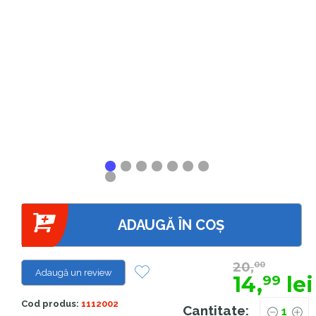
ADAUGĂ ÎN COȘ
20,
00
Adaugă un review
14,
lei
99
Cod produs:
1112002
Cantitate: