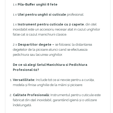
1 x
Pila-Buffer unghii 8 fete
1 x
Ulei pentru unghii si cuticule
profesional.
1 x
Instrument pentru cuticule cu 2 capete
, din otel
inoxidabil este un accesoriu necesar atat in cazul unghiilor
false cat si cazul manichiurii clasice.
2 x
Despartitor degete –
se folosesc la distantarea
degetelor de la picioare atunci cand se efectueaza
pedichiura sau lacuirea unghiilor.
De ce să alegi Setul Manichiura si Pedichiura
Profesional 02?
Versatilitate:
Include tot ce ai nevoie pentru a curăța,
modela și finisa unghiile de la mâini și picioare.
Calitate Profesională:
Instrumentul pentru cuticule este
fabricat din oțel inoxidabil, garantând igienă și o utilizare
îndelungată.