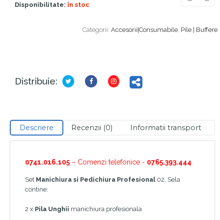
Disponibilitate:
în stoc
Categorii:
Accesorii|Consumabile
,
Pile | Buffere
Distribuie:
Descriere
Recenzii (0)
Informatii transport
0741.016.105
– Comenzi telefonice -
0765.393.444
Set
Manichiura si Pedichiura Profesional
02, Sela
contine:
2 x
Pila Unghii
manichiura profesionala