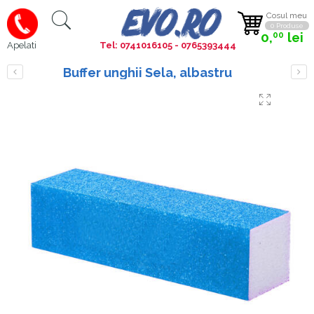
Cosul meu
0 Produse
0,
lei
00
Tel: 0741016105 - 0765393444
Apelati
Buffer unghii Sela, albastru