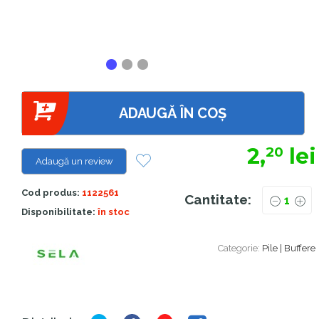
ADAUGĂ ÎN COȘ
2,
lei
20
Adaugă un review
Cod produs:
1122561
Cantitate:
Disponibilitate:
în stoc
Categorie:
Pile | Buffere