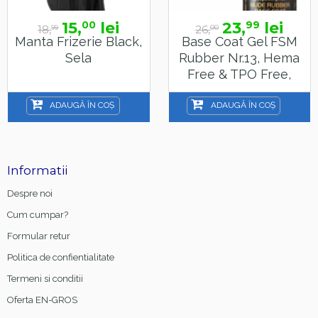
15,
lei
23,
lei
00
99
18,
26,
99
00
Manta Frizerie Black,
Base Coat Gel FSM
Sela
Rubber Nr.13, Hema
Free & TPO Free,
15ml
ADAUGĂ ÎN COȘ
ADAUGĂ ÎN COȘ
Informatii
Despre noi
Cum cumpar?
Formular retur
Politica de confientialitate
Termeni si conditii
Oferta EN-GROS