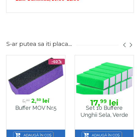
S-ar putea sa iti placa...
-50%
2,
lei
50
5,
17,
lei
99
00
Buffer MOV Nr.5
Set 10 Buffere
Unghii Sela, Verde
ADAUGĂ ÎN COȘ
ADAUGĂ ÎN COȘ