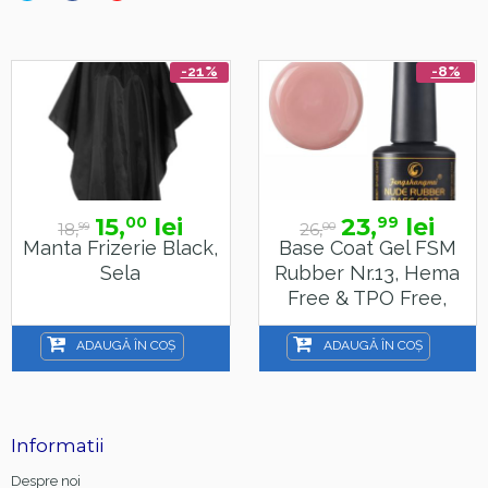
-21%
-8%
15,
lei
23,
lei
00
99
18,
26,
99
00
Manta Frizerie Black,
Base Coat Gel FSM
Sela
Rubber Nr.13, Hema
Free & TPO Free,
15ml
ADAUGĂ ÎN COȘ
ADAUGĂ ÎN COȘ
Informatii
Despre noi