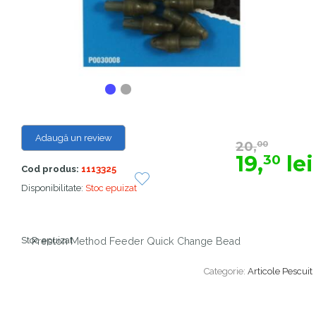
Adaugă un review
20,
00
19,
lei
30
Cod produs:
1113325
Disponibilitate:
Stoc epuizat
Stoc epuizat
Preston Method Feeder Quick Change Bead
Categorie:
Articole Pescuit