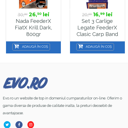
26,
lei
16,
lei
50
99
30,
20,
00
00
Nada FeederX
Set 3 Carlige
FiatX Krill Dark,
Legate FeederX
800gr
Clasic Carp Band
Rig Marime 8
ADAUGĂ ÎN COȘ
ADAUGĂ ÎN COȘ
Evo.ro un website de top in domeniul cumparaturilor on-line. Oferim o
gama diversa de produse de calitate inalta, la preturi deosebit de
avantajoase.