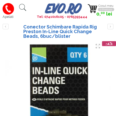
Cosul meu
0 Produse
0,
lei
00
Tel: 0741016105 - 0765393444
Apelati
Conector Schimbare Rapida Rig
Preston In-Line Quick Change
Beads, 6buc/blister
-4%