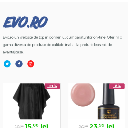
Evo.ro un website de top in domeniul cumparaturilor on-line. Oferim o
gama diversa de produse de calitate inalta, la preturi deosebit de
avantajoase.
-21%
-8%
15,
lei
23,
lei
00
99
18,
26,
99
00