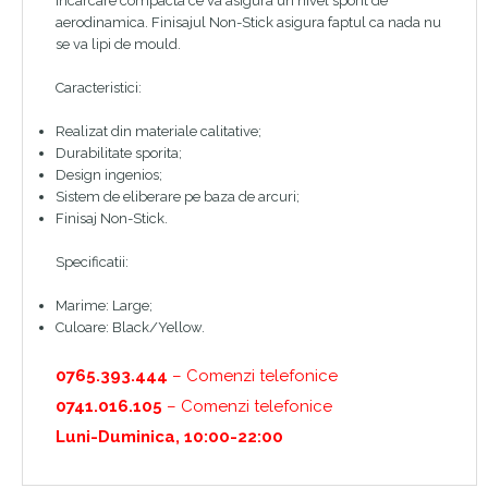
incarcare compacta ce va asigura un nivel sporit de
aerodinamica. Finisajul Non-Stick asigura faptul ca nada nu
se va lipi de mould.
Caracteristici:
Realizat din materiale calitative;
Durabilitate sporita;
Design ingenios;
Sistem de eliberare pe baza de arcuri;
Finisaj Non-Stick.
Specificatii:
Marime: Large;
Culoare: Black/Yellow.
0765.393.444
– Comenzi telefonice
0741.016.105
– Comenzi telefonice
Luni-Duminica, 10:00-22:00