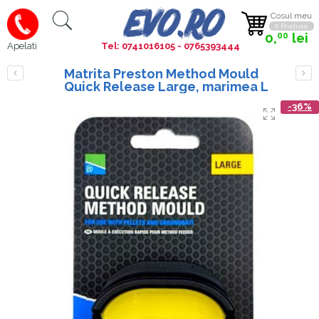
Cosul meu
0 Produse
0,
lei
00
Tel: 0741016105 - 0765393444
Apelati
Matrita Preston Method Mould
Quick Release Large, marimea L
-36%