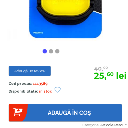
40,
00
Adaugă un review
25,
lei
60
Cod produs:
1113589
Disponibilitate:
în stoc
ADAUGĂ ÎN COȘ
Categorie:
Articole Pescuit