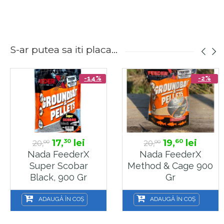
S-ar putea sa iti placa...
-14%
-2%
17,
lei
19,
lei
30
60
20,
20,
00
00
Nada FeederX
Nada FeederX
Super Scobar
Method & Cage 900
Black, 900 Gr
Gr
ADAUGĂ ÎN COȘ
ADAUGĂ ÎN COȘ