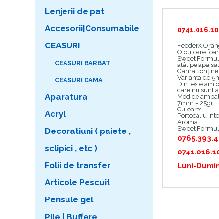
Lenjerii de pat
Accesorii|Consumabile
0741.016.10
CEASURI
FeederX Orang
O culoare foart
Sweet Formula 
CEASURI BARBAT
atât pe apa săl
Gama conține 
Varianta de 5
CEASURI DAMA
Din teste am ob
care nu sunt at
Aparatura
Mod de ambal
7mm – 25gr
Culoare:
Acryl
Portocaliu int
Aroma:
Sweet Formula
Decoratiuni ( paiete ,
0765.393.
sclipici , etc )
0741.016.1
Folii de transfer
Luni-Dumin
Articole Pescuit
Pensule gel
Pile | Buffere