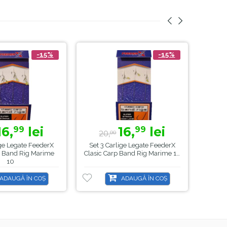
-15%
-15%
16,
lei
16,
lei
99
99
20,
2
00
ige Legate FeederX
Set 3 Carlige Legate FeederX
Pelet
p Band Rig Marime
Clasic Carp Band Rig Marime 14
Swe
10
ADAUGĂ ÎN COȘ
ADAUGĂ ÎN COȘ