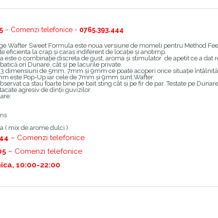
5
– Comenzi telefonice -
0765.393.444
e Wafter Sweet Formula este noua versiune de momeli pentru Method Feed
e eficienta la crap și caras indiferent de locație și anotimp.
este o combinație discreta de gust, aroma și stimulator de apetit ce a dat re
batică ori Dunare, cât și pe lacurile private.
3 dimensiuni de 5mm, 7mm și 9mm ce poate acoperi orice situație întâlnită
mm este Pop-Up iar cele de 7mm și 9mm sunt Wafter.
servat ca stau foarte bine pe bait sting cât și pe fir de par. Testate pe Dunar
acate agresiv de dinții guvizilor.
are:
ens
 ( mix de arome dulci )
444
– Comenzi telefonice
05
– Comenzi telefonice
ica, 10:00-22:00