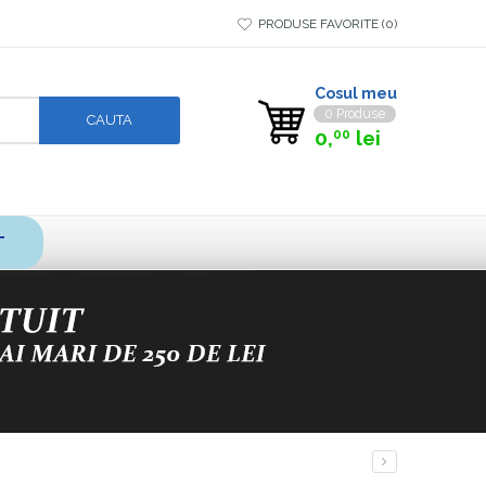
PRODUSE FAVORITE
0
Cosul meu
0 Produse
0,
lei
00
T