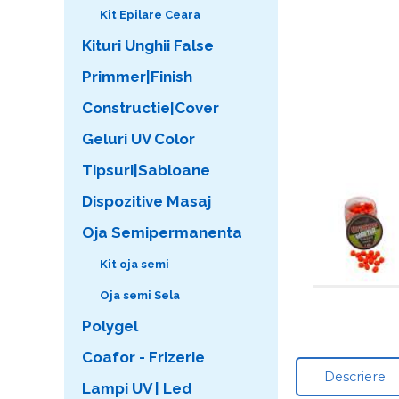
Kit Epilare Ceara
Kituri Unghii False
Primmer|Finish
Constructie|Cover
Geluri UV Color
Tipsuri|Sabloane
Dispozitive Masaj
Oja Semipermanenta
Kit oja semi
Oja semi Sela
Polygel
Coafor - Frizerie
Descriere
Lampi UV | Led