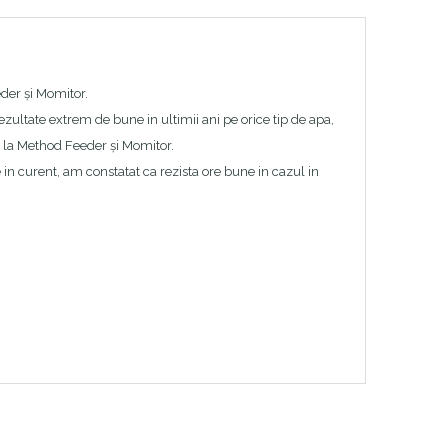
er și Momitor.
zultate extrem de bune in ultimii ani pe orice tip de apa,
 la Method Feeder și Momitor.
e in curent, am constatat ca rezista ore bune in cazul in