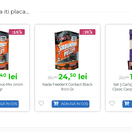
iti placa...
-19%
-30%
lei
24,
lei
40
50
35,
20,
00
00
 Duo Mix 2mm
Nada FeederX Contact Black
Set 3 Carl
gr
800 Gr
Clasic Car
GĂ ÎN COȘ
ADAUGĂ ÎN COȘ