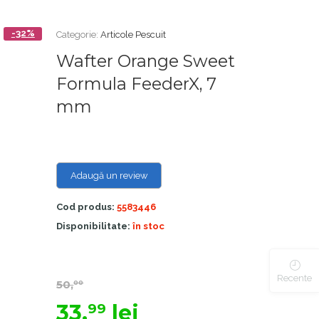
-32%
Categorie:
Articole Pescuit
Wafter Orange Sweet
Formula FeederX, 7
mm
Adaugă un review
Cod produs:
5583446
Disponibilitate:
în stoc
Recente
50,
00
33,
lei
99