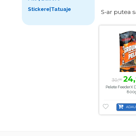
Stickere|Tatuaje
S-ar putea sa 
24,
30,
00
Pelete FeederX
800
ADAU