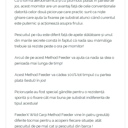
Cu o formă aerodinamică și cu plumbul plasat în partea de
jos, acest momitor are un avantaj față de cele convenționale
datorită celor două piciorușe care practic sunt ca niște
ghiare care ajuta la fixarea pe substrat atunci când curentul
este puternic și acționează asupra firului.
Pescuitul pe râu este diferit față de apele stătătoare și unul
din marile secrete constă în faptul că nada sau mămăliga
trebuie să reziste peste o ora pe momitor!
Arcul de pe acest Method Feeder va ajuta ca nada sa stea o
perioada mai lunga de timp!
Acest Method Feeder va cădea 100% tot timpul cu partea
plată (lestul) în jos!
Piciorușele au fost special gândite pentru o rezistență
sporită și o fixare cât mai buna pe substrat indiferenta de
tipul acestuia!
FeederX Wild Carp Method Feeder vine în patru greutăți
diferite tocmai pentru a acoperii fiecare situație, atât
pescuitul de pe mal cat și pescuitul din barca !