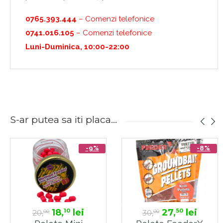
0765.393.444
– Comenzi telefonice
0741.016.105
– Comenzi telefonice
Luni-Duminica, 10:00-22:00
S-ar putea sa iti placa...
-9%
-8%
18,
lei
27,
lei
10
50
20,
30,
00
00