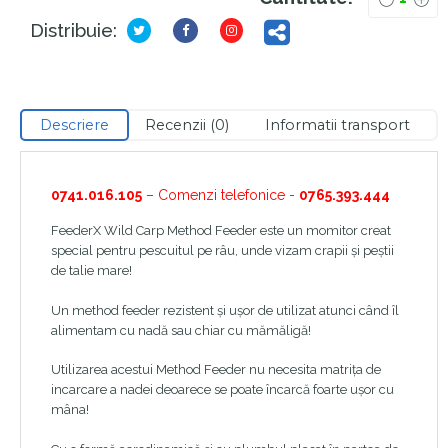
Distribuie:
Descriere
Recenzii (0)
Informatii transport
0741.016.105
– Comenzi telefonice -
0765.393.444
FeederX Wild Carp Method Feeder este un momitor creat
special pentru pescuitul pe râu, unde vizam crapii și peștii
de talie mare!
Un method feeder rezistent și ușor de utilizat atunci când îl
alimentam cu nadă sau chiar cu mămăligă!
Utilizarea acestui Method Feeder nu necesita matrița de
incarcare a nadei deoarece se poate încarcă foarte ușor cu
mâna!