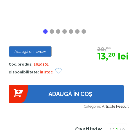
20,
00
Adaugă un review
13,
lei
20
Cod produs:
2019101
Disponibilitate:
în stoc
ADAUGĂ ÎN COȘ
Categorie:
Articole Pescuit
Cantitate: