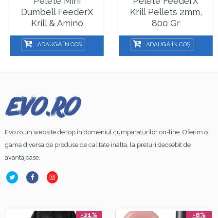
Pelete Mini
Pelete FeederX
Dumbell FeederX
Krill Pellets 2mm,
Krill & Amino
800 Gr
5x7mm, 10g
ADAUGĂ ÎN COȘ
ADAUGĂ ÎN COȘ
Evo.ro un website de top in domeniul cumparaturilor on-line. Oferim o
gama diversa de produse de calitate inalta, la preturi deosebit de
avantajoase.
-21%
-8%