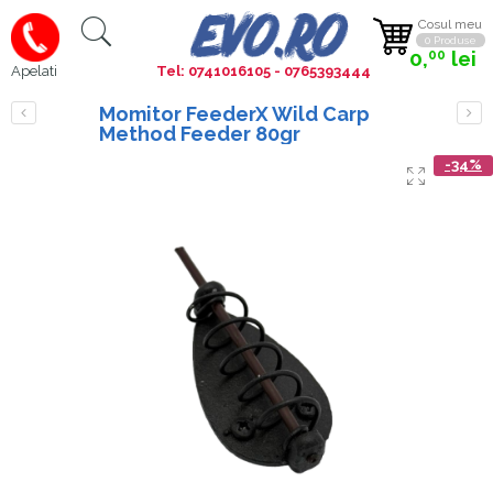
Cosul meu
0 Produse
0,
lei
00
Tel: 0741016105 - 0765393444
Apelati
Momitor FeederX Wild Carp
Method Feeder 80gr
-34%