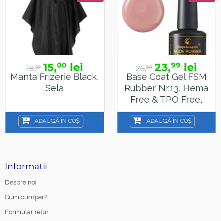
15,
lei
23,
lei
00
99
18,
26,
99
00
Manta Frizerie Black,
Base Coat Gel FSM
Sela
Rubber Nr.13, Hema
Free & TPO Free,
15ml
ADAUGĂ ÎN COȘ
ADAUGĂ ÎN COȘ
Informatii
Despre noi
Cum cumpar?
Formular retur