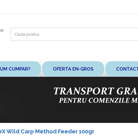
Cauta
ce
aici
UM CUMPAR?
OFERTA EN-GROS
CONTAC
rX Wild Carp Method Feeder 100gr