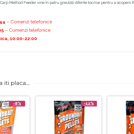
arp Method Feeder vine în patru greutăți diferite tocmai pentru a acoperii fie
444
– Comenzi telefonice
05
– Comenzi telefonice
ica, 10:00-22:00
iti placa...
-8%
-12%