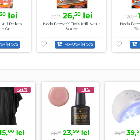
lei
26,
lei
50
50
30,
20,
00
00
Krill Pellets
Nada FeederX FiatX Krill Natur
Nada Feed
00 Gr
800gr
Bla
GĂ ÎN COȘ
ADAUGĂ ÎN COȘ
-21%
-8%
15,
lei
23,
lei
39,
00
99
5
26,
70,
00
00