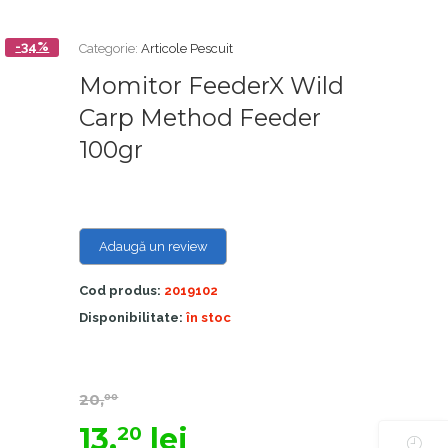
-34%
Categorie:
Articole Pescuit
Momitor FeederX Wild
Carp Method Feeder
100gr
Adaugă un review
Cod produs:
2019102
Disponibilitate:
în stoc
20,
00
13,
lei
20