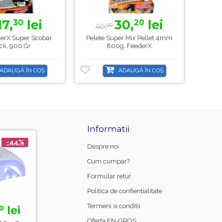
17,
lei
30,
lei
30
20
40,
3
00
erX Super Scobar
Pelete Super Mix Pellet 4mm
Nad
ck, 900 Gr
800g, FeederX
ADAUGĂ ÎN COȘ
ADAUGĂ ÎN COȘ
Informatii
-44%
-21%
Despre noi
Cum cumpar?
Formular retur
Politica de confientialitate
Termeni si conditii
lei
15,
lei
0
00
18,
99
Oferta EN-GROS