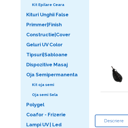
Kit Epilare Ceara
Kituri Unghii False
Primmer|Finish
Constructie|Cover
Geluri UV Color
Tipsuri|Sabloane
Dispozitive Masaj
Oja Semipermanenta
Kit oja semi
Oja semi Sela
Polygel
Coafor - Frizerie
Descriere
Lampi UV | Led