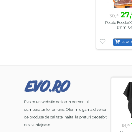
27,
30,
00
Pelete FeederX 
2mm, 8
ADAU
-8%
-44%
Evo.ro un website de top in domeniul
cumparaturilor on-line. Oferim o gama diversa
de produse de calitate inalta, la preturi deosebit
23,
lei
39,
lei
99
50
de avantajoase.
26,
70,
18,
00
00
99