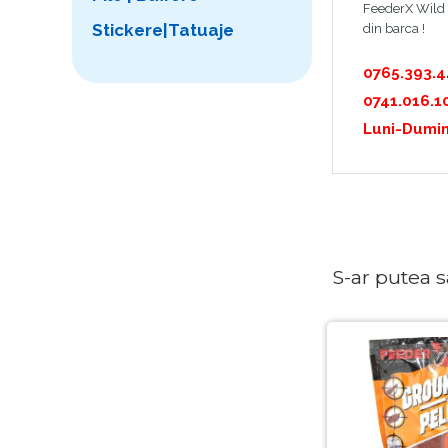
FeederX Wild C
Stickere|Tatuaje
din barca !
0765.393.
0741.016.1
Luni-Dumin
S-ar putea sa 