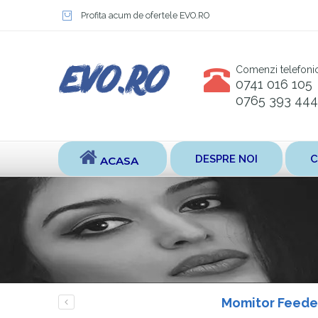
Profita acum de ofertele EVO.RO
Comenzi telefoni
0741 016 105
0765 393 444
DESPRE NOI
C
ACASA
Momitor Feede