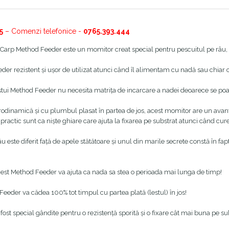
5
– Comenzi telefonice -
0765.393.444
arp Method Feeder este un momitor creat special pentru pescuitul pe râu, un
er rezistent și ușor de utilizat atunci când îl alimentam cu nadă sau chia
stui Method Feeder nu necesita matrița de incarcare a nadei deoarece se poa
odinamică și cu plumbul plasat în partea de jos, acest momitor are un avant
practic sunt ca niște ghiare care ajuta la fixarea pe substrat atunci când cure
âu este diferit față de apele stătătoare și unul din marile secrete constă în f
est Method Feeder va ajuta ca nada sa stea o perioada mai lunga de timp!
eeder va cădea 100% tot timpul cu partea plată (lestul) în jos!
fost special gândite pentru o rezistență sporită și o fixare cât mai buna pe su