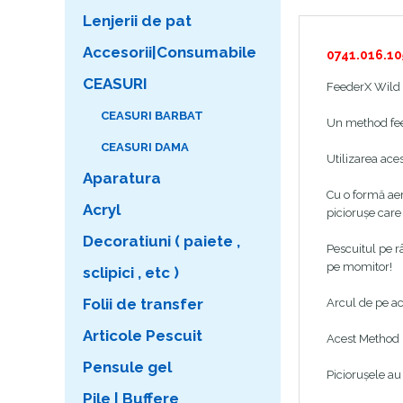
Lenjerii de pat
Accesorii|Consumabile
0741.016.10
CEASURI
FeederX Wild C
CEASURI BARBAT
Un method feed
CEASURI DAMA
Utilizarea ace
Aparatura
Cu o formă aer
Acryl
piciorușe care 
Decoratiuni ( paiete ,
Pescuitul pe r
pe momitor!
sclipici , etc )
Folii de transfer
Arcul de pe ac
Articole Pescuit
Acest Method F
Pensule gel
Piciorușele au 
Pile | Buffere