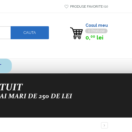
PRODUSE FAVORITE
0
Cosul meu
0 Produse
0,
lei
00
T