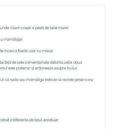
de vizam crapii și peștii de talie mare!
r cu mămăligă!
te încarcă foarte ușor cu mâna!
aj față de cele convenționale datorită celor două
ntul este puternic și acționează asupra firului.
aptul că nada sau mămăliga trebuie să reziste peste o ora
bstrat indiferenta de tipul acestuia!