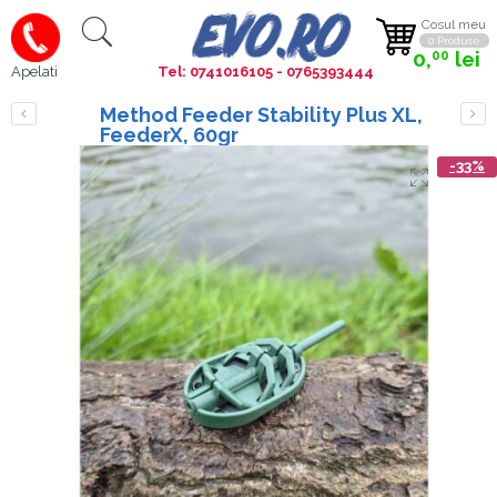
Cosul meu
0 Produse
0,
lei
00
Tel: 0741016105 - 0765393444
Apelati
Method Feeder Stability Plus XL,
FeederX, 60gr
-33%