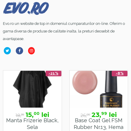
Evo.ro un website de top in domeniul cumparaturilor on-line. Oferim o
gama diversa de produse de calitate inalta, la preturi deosebit de
avantajoase.
-21%
-8%
15,
lei
23,
lei
00
99
18,
26,
99
00
Manta Frizerie Black,
Base Coat Gel FSM
Sela
Rubber Nr.13, Hema