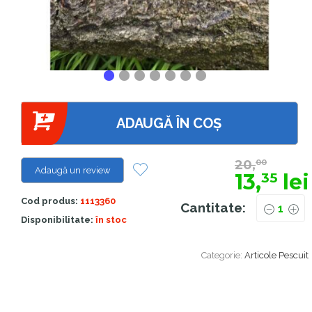
ADAUGĂ ÎN COȘ
20,
00
Adaugă un review
13,
lei
35
Cod produs:
1113360
Cantitate:
Disponibilitate:
în stoc
Categorie:
Articole Pescuit