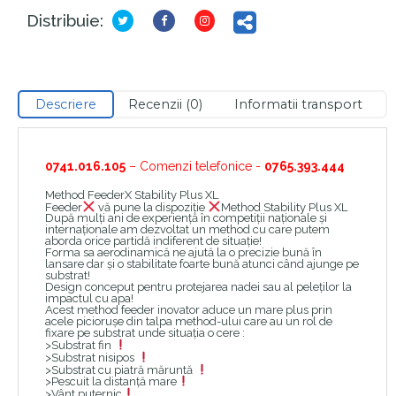
Distribuie:
Descriere
Recenzii (0)
Informatii transport
0741.016.105
– Comenzi telefonice -
0765.393.444
Method FeederX Stability Plus XL
Feeder
vă pune la dispoziție
Method Stability Plus XL
După mulți ani de experiență în competiții naționale și
internaționale am dezvoltat un method cu care putem
aborda orice partidă indiferent de situație!
Forma sa aerodinamică ne ajută la o precizie bună în
lansare dar și o stabilitate foarte bună atunci când ajunge pe
substrat!
Design conceput pentru protejarea nadei sau al peleților la
impactul cu apa!
Acest method feeder inovator aduce un mare plus prin
acele piciorușe din talpa method-ului care au un rol de
fixare pe substrat unde situația o cere :
>Substrat fin
>Substrat nisipos
>Substrat cu piatră măruntă
>Pescuit la distanță mare
>Vânt puternic