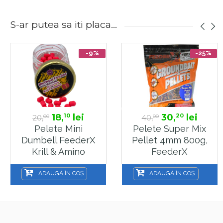
S-ar putea sa iti placa...
-9%
-25%
18,
lei
30,
lei
10
20
20,
40,
00
00
Pelete Mini
Pelete Super Mix
Dumbell FeederX
Pellet 4mm 800g,
Krill & Amino
FeederX
5x7mm, 10g
ADAUGĂ ÎN COȘ
ADAUGĂ ÎN COȘ