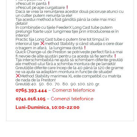
>Pescuit în pantă
>Pescuit pe ape curgatoare
Dacă se vrea la renunțarea acestor două piciorușe atunci cu
un cutter putem renunța la ele!
Tija acestui method a fost gândită până la cele mai mici
detalii!
În combinație cu tijele FeederX Long Cast tube putem
prelungii foarte ușor lungimea tijei prin introducerea ei în
interior!
Practic tija Long Cast tube o putem tine tot timpul în
interiorul tijei
method Stability și când situația o cere doar
o tragem in afară, la lungimea dorită
Quick Change-ul de Preston se potrivește perfect fără a mai
fi nevoie de alte ajustări pentru ca acesta să fie semifix
Tija interschimbabilă ne ajută să schimbam diferite greutăți
ale method-ului fără a schimba montura de pe lansetă!
Greutățile diferite care încep de la 40 până la 120 de grame
ne va ajuta sa adaptăm montura in funcție de situație!
Method Stability marimea XL este compatibil cu matrița
de nada de la Preston!
Greutăți:40. 50. 60. 70. 80. 90. 100. 120. gr.
0765.393.444
– Comenzi telefonice
0741.016.105
– Comenzi telefonice
Luni-Duminica, 10:00-22:00