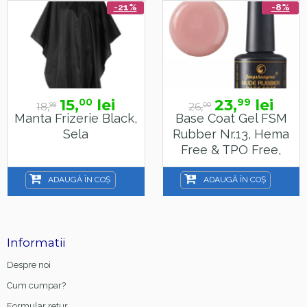
-21%
-8%
15,
lei
23,
lei
00
99
18,
26,
99
00
Manta Frizerie Black,
Base Coat Gel FSM
Sela
Rubber Nr.13, Hema
Free & TPO Free,
15ml
ADAUGĂ ÎN COȘ
ADAUGĂ ÎN COȘ
Informatii
Despre noi
Cum cumpar?
Formular retur