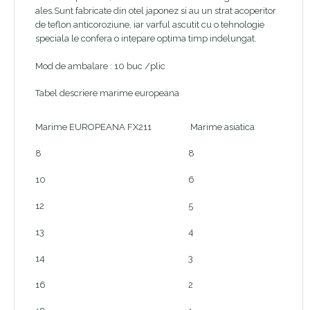
ales.Sunt fabricate din otel japonez si au un strat acoperitor
de teflon anticoroziune, iar varful ascutit cu o tehnologie
speciala le confera o intepare optima timp indelungat.
Mod de ambalare : 10 buc /plic
Tabel descriere marime europeana
Marime EUROPEANA FX211
Marime asiatica
8
8
10
6
12
5
13
4
14
3
16
2