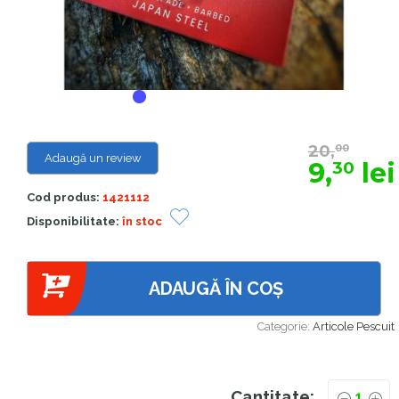
20,
00
Adaugă un review
9,
lei
30
Cod produs:
1421112
Disponibilitate:
în stoc
ADAUGĂ ÎN COȘ
Categorie:
Articole Pescuit
Cantitate: