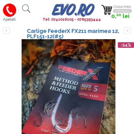
Cosul meu
0 Produse
0,
lei
00
Tel: 0741016105 - 0765393444
Apelati
Carlige FeederX FX211 marimea 12,
PLF151-12(#5)
-54%