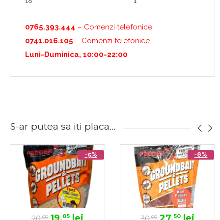
18
1
0765.393.444
– Comenzi telefonice
0741.016.105
– Comenzi telefonice
Luni-Duminica, 10:00-22:00
S-ar putea sa iti placa...
-5%
-8%
19,
lei
27,
lei
05
50
20,
30,
00
00