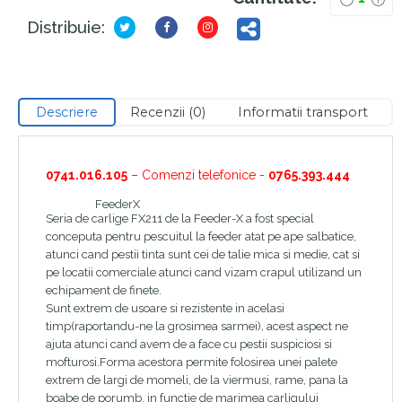
Distribuie:
Descriere
Recenzii (0)
Informatii transport
0741.016.105
– Comenzi telefonice -
0765.393.444
FeederX
Brand –
Seria de carlige FX211 de la Feeder-X a fost special
conceputa pentru pescuitul la feeder atat pe ape salbatice,
atunci cand pestii tinta sunt cei de talie mica si medie, cat si
pe locatii comerciale atunci cand vizam crapul utilizand un
echipament de finete.
Sunt extrem de usoare si rezistente in acelasi
timp(raportandu-ne la grosimea sarmei), acest aspect ne
ajuta atunci cand avem de a face cu pestii suspiciosi si
mofturosi.Forma acestora permite folosirea unei palete
extrem de largi de momeli, de la viermusi, rame, pana la
boabe de porumb, in functie de marimea carligului