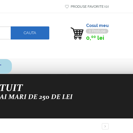
PRODUSE FAVORITE
0
Cosul meu
0 Produse
0,
lei
00
T