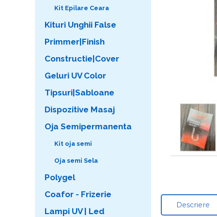
Kit Epilare Ceara
Kituri Unghii False
Primmer|Finish
Constructie|Cover
Geluri UV Color
Tipsuri|Sabloane
Dispozitive Masaj
Oja Semipermanenta
Kit oja semi
Oja semi Sela
Polygel
Coafor - Frizerie
Descriere
Lampi UV | Led