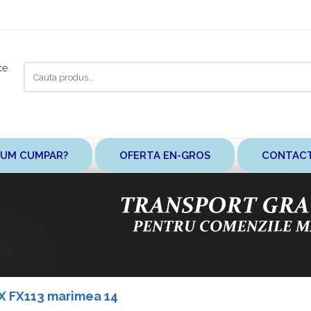
Cauta
ce
aici
UM CUMPAR?
OFERTA EN-GROS
CONTAC
X FX113 marimea 14