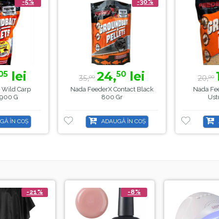
-5%
-30%
lei
24,
lei
05
50
35,
20,
00
00
 Wild Carp
Nada FeederX Contact Black
Nada Fe
 900 G
800 Gr
Ust
GĂ ÎN COȘ
ADAUGĂ ÎN COȘ
-21%
-8%