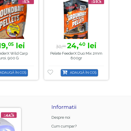
-5%
-19%
19,
lei
24,
lei
05
40
30,
3
00
ederX Wild Carp
Pelete FeederX Duo Mix 2mm
Nad
uroi, 900 G
800gr
ADAUGĂ ÎN COȘ
ADAUGĂ ÎN COȘ
Informatii
-44%
-21%
-8
Despre noi
Cum cumpar?