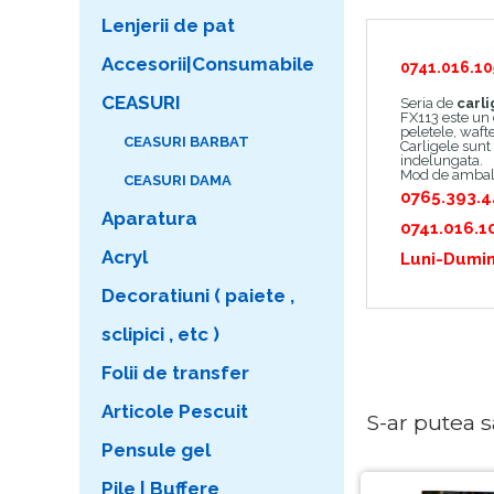
Lenjerii de pat
Accesorii|Consumabile
0741.016.10
CEASURI
Seria de
carl
FX113 este un c
peletele, wafte
CEASURI BARBAT
Carligele sunt 
indelungata.
Mod de ambala
CEASURI DAMA
0765.393.
Aparatura
0741.016.1
Acryl
Luni-Dumin
Decoratiuni ( paiete ,
sclipici , etc )
Folii de transfer
Articole Pescuit
S-ar putea sa 
Pensule gel
Pile | Buffere