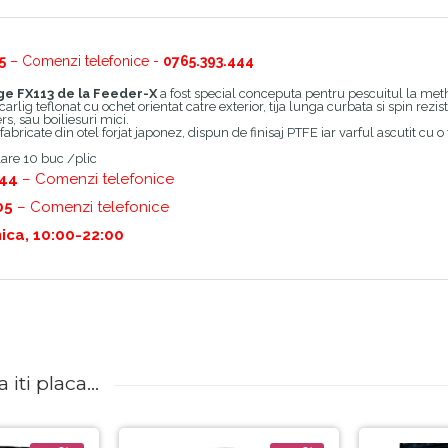
5
– Comenzi telefonice -
0765.393.444
ige FX113 de la Feeder-X
a fost special conceputa pentru pescuitul la met
arlig teflonat cu ochet orientat catre exterior, tija lunga curbata si spin rez
rs, sau boiliesuri mici.
fabricate din otel forjat japonez, dispun de finisaj PTFE iar varful ascutit cu 
re 10 buc /plic
444
– Comenzi telefonice
05
– Comenzi telefonice
ica, 10:00-22:00
iti placa...