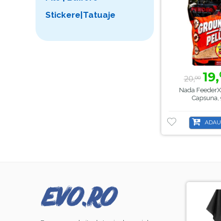
Stickere|Tatuaje
19,
20,
00
Nada FeederX
Capsuna,
ADAU
-8%
-44%