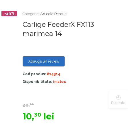
-49%
Categorie:
Articole Pescuit
Carlige FeederX FX113
marimea 14
Adaugă un review
Cod produs:
814314
Disponibilitate:
în stoc
Recente
20,
00
10,
lei
30