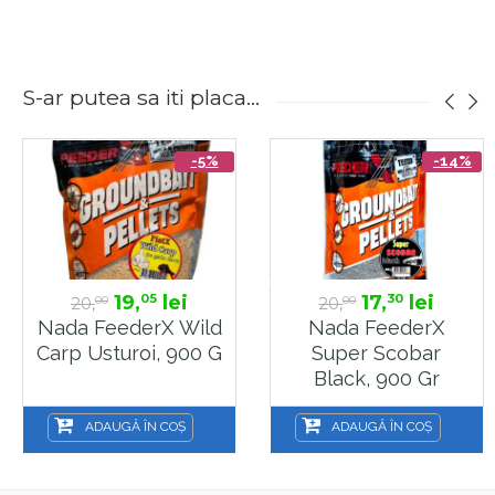
S-ar putea sa iti placa...
-5%
-14%
19,
lei
17,
lei
05
30
20,
20,
00
00
Nada FeederX Wild
Nada FeederX
Carp Usturoi, 900 G
Super Scobar
Black, 900 Gr
ADAUGĂ ÎN COȘ
ADAUGĂ ÎN COȘ