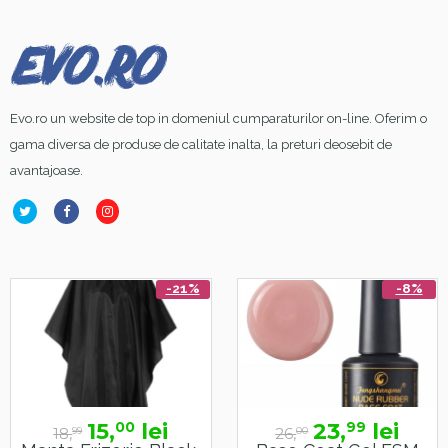
Evo.ro un website de top in domeniul cumparaturilor on-line. Oferim o
gama diversa de produse de calitate inalta, la preturi deosebit de
avantajoase.
-21%
-8%
15,
lei
23,
lei
00
99
18,
26,
99
00