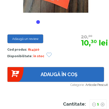
20,
00
Adaugă un review
10,
lei
30
Cod produs:
814310
Disponibilitate:
în stoc
ADAUGĂ ÎN COȘ
Categorie:
Articole Pescuit
Cantitate: