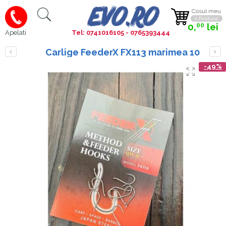
Cosul meu
0 Produse
0,
lei
00
Tel: 0741016105 - 0765393444
Apelati
Carlige FeederX FX113 marimea 10
-49%