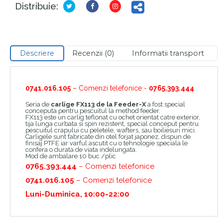
Distribuie:
Descriere
Recenzii (0)
Informatii transport
0741.016.105
– Comenzi telefonice -
0765.393.444
Seria de
carlige FX113 de la Feeder-X
a fost special
conceputa pentru pescuitul la method feeder.
FX113 este un carlig teflonat cu ochet orientat catre exterior,
tija lunga curbata si spin rezistent, special conceput pentru
pescuitul crapului cu peletele, wafters, sau boiliesuri mici.
Carligele sunt fabricate din otel forjat japonez, dispun de
finisaj PTFE iar varful ascutit cu o tehnologie speciala le
confera o durata de viata indelungata.
Mod de ambalare 10 buc /plic
0765.393.444
– Comenzi telefonice
0741.016.105
– Comenzi telefonice
Luni-Duminica, 10:00-22:00