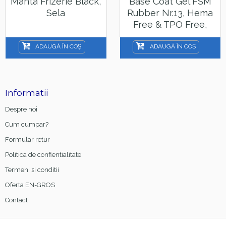
Manta Frizerie Black,
Base Coat Gel FSM
Sela
Rubber Nr.13, Hema
Free & TPO Free,
15ml
ADAUGĂ ÎN COȘ
ADAUGĂ ÎN COȘ
Informatii
Despre noi
Cum cumpar?
Formular retur
Politica de confientialitate
Termeni si conditii
Oferta EN-GROS
Contact