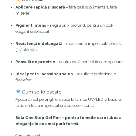
Aplicare rapidă și ușoară
– fără pași suplimentari, fără
mizerie
Pigment intens
– negru onix profund, pentru un look
elegant și sofisticat
Rezistență îndelungată
– manichiură impecabilă până la
3 săptămâni
Pensulă de precizie
– controlează perfect fiecare aplicare
Ideal pentru acasă sau salon
– rezultate profesionale
fără efort
Cum se folosește:
Aplică direct pe unghie, usucă la lampă UV/LED și bucură-
te de un luciu impecabil și o culoare intensă.
Sela One Step Gel Pen – pentru femeile care iubesc
eleganța în cea mai pură formă.
Cantitate 5 ml