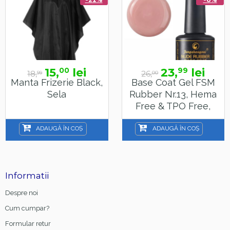
15,
lei
23,
lei
00
99
18,
26,
99
00
Manta Frizerie Black,
Base Coat Gel FSM
Sela
Rubber Nr.13, Hema
Free & TPO Free,
15ml
ADAUGĂ ÎN COȘ
ADAUGĂ ÎN COȘ
Informatii
Despre noi
Cum cumpar?
Formular retur