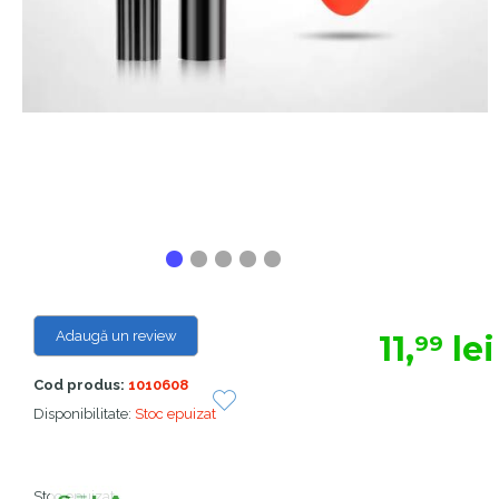
Adaugă un review
11,
lei
99
Cod produs:
1010608
Disponibilitate:
Stoc epuizat
Stoc epuizat