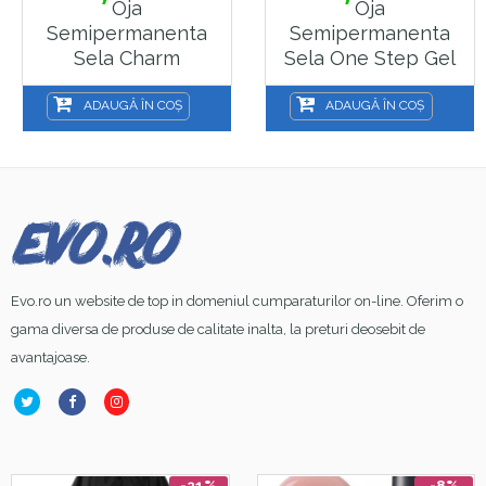
Oja
Oja
Semipermanenta
Semipermanenta
Sela Charm
Sela One Step Gel
Collection, 28
Pen 02, Alb
ADAUGĂ ÎN COȘ
ADAUGĂ ÎN COȘ
Evo.ro un website de top in domeniul cumparaturilor on-line. Oferim o
gama diversa de produse de calitate inalta, la preturi deosebit de
avantajoase.
-21%
-8%