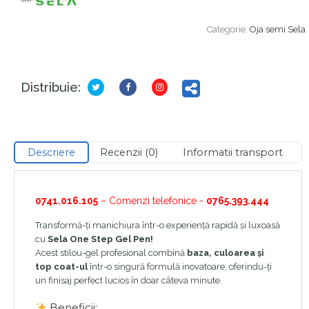
Categorie:
Oja semi Sela
Distribuie:
Descriere
Recenzii (0)
Informatii transport
0741.016.105
– Comenzi telefonice -
0765.393.444
Transformă-ți manichiura într-o experiență rapidă și luxoasă
cu
Sela One Step Gel Pen!
Acest stilou-gel profesional combină
baza, culoarea și
top coat-ul
într-o singură formulă inovatoare, oferindu-ți
un finisaj perfect lucios în doar câteva minute.
Beneficii: