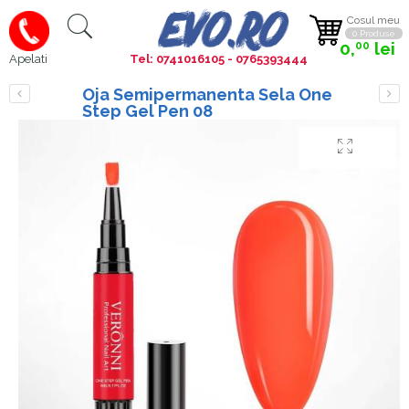
Cosul meu
0 Produse
0,
lei
00
Tel: 0741016105 - 0765393444
Apelati
Oja Semipermanenta Sela One
Step Gel Pen 08