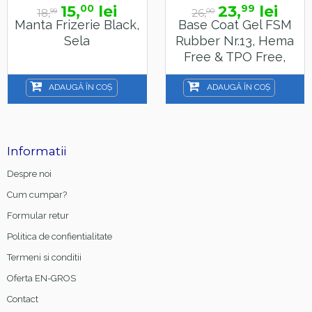
15,
lei
23,
lei
00
99
18,
26,
99
00
Manta Frizerie Black,
Base Coat Gel FSM
Sela
Rubber Nr.13, Hema
Free & TPO Free,
15ml
ADAUGĂ ÎN COȘ
ADAUGĂ ÎN COȘ
Informatii
Despre noi
Cum cumpar?
Formular retur
Politica de confientialitate
Termeni si conditii
Oferta EN-GROS
Contact