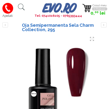
Cosul meu
0 Produse
0,
lei
00
Tel: 0741016105 - 0765393444
Apelati
Oja Semipermanenta Sela Charm
Collection, 295