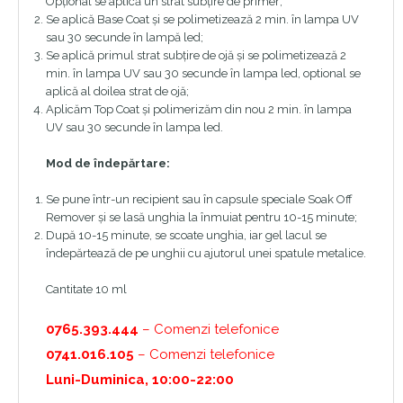
Opțional se aplică un strat subțire de primer;
Se aplică Base Coat și se polimetizează 2 min. în lampa UV
sau 30 secunde în lampă led;
Se aplică primul strat subțire de ojă și se polimetizează 2
min. în lampa UV sau 30 secunde în lampa led, optional se
aplică al doilea strat de ojă;
Aplicăm Top Coat și polimerizăm din nou 2 min. în lampa
UV sau 30 secunde în lampa led.
Mod de îndepărtare:
Se pune într-un recipient sau în capsule speciale Soak Off
Remover și se lasă unghia la înmuiat pentru 10-15 minute;
După 10-15 minute, se scoate unghia, iar gel lacul se
îndepărtează de pe unghii cu ajutorul unei spatule metalice.
Cantitate 10 ml
0765.393.444
– Comenzi telefonice
0741.016.105
– Comenzi telefonice
Luni-Duminica, 10:00-22:00