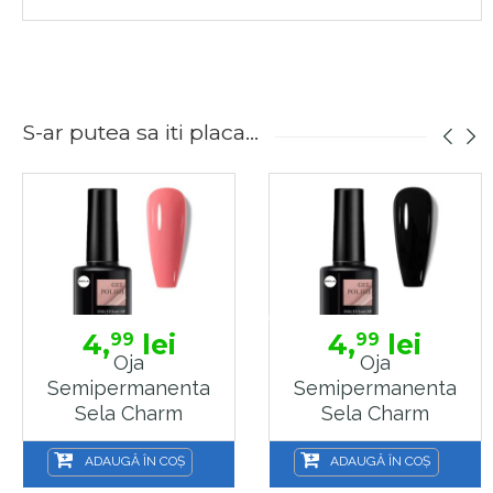
S-ar putea sa iti placa...
4,
lei
4,
lei
99
99
Oja
Oja
Semipermanenta
Semipermanenta
Sela Charm
Sela Charm
Collection, 22
Collection, 30
Negru
ADAUGĂ ÎN COȘ
ADAUGĂ ÎN COȘ