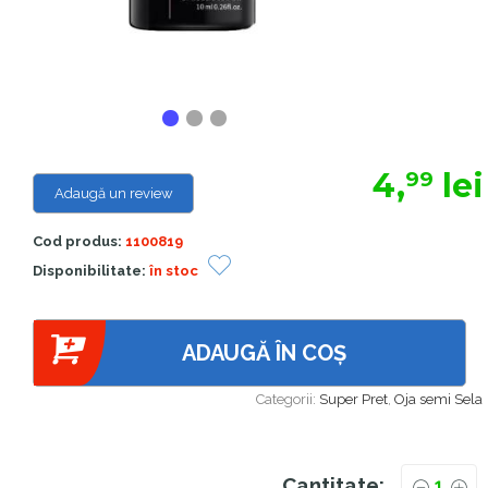
4,
lei
99
Adaugă un review
Cod produs:
1100819
Disponibilitate:
în stoc
ADAUGĂ ÎN COȘ
Categorii:
Super Pret
,
Oja semi Sela
Cantitate: