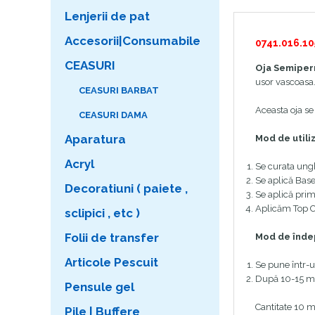
Lenjerii de pat
Accesorii|Consumabile
0741.016.10
CEASURI
Oja Semiper
usor vascoasa
CEASURI BARBAT
Aceasta oja s
CEASURI DAMA
Aparatura
Mod de utili
Acryl
Se curata ungh
Se aplică Base
Decoratiuni ( paiete ,
Se aplică prim
Aplicăm Top C
sclipici , etc )
Folii de transfer
Mod de înde
Articole Pescuit
Se pune într-u
După 10-15 min
Pensule gel
Cantitate 10 m
Pile | Buffere