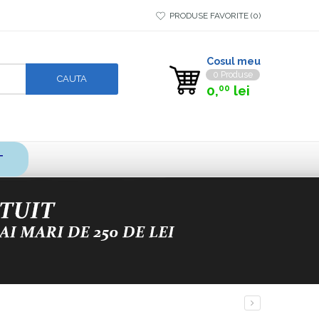
PRODUSE FAVORITE
0
Cosul meu
0 Produse
0,
lei
00
T