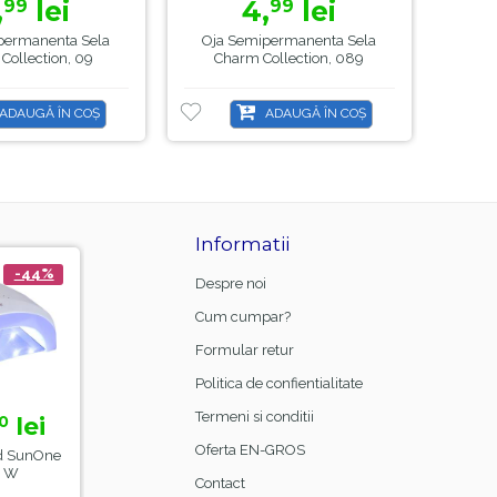
,
lei
4,
lei
99
99
permanenta Sela
Oja Semipermanenta Sela
B
Collection, 09
Charm Collection, 089
Semi
ADAUGĂ ÎN COȘ
ADAUGĂ ÎN COȘ
Informatii
-44%
-21%
Despre noi
Cum cumpar?
Formular retur
Politica de confientialitate
Termeni si conditii
lei
15,
lei
0
00
18,
99
Oferta EN-GROS
d SunOne
Manta Frizerie Black,
48 W
Sela
Contact