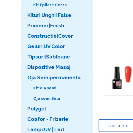
Kit Epilare Ceara
Kituri Unghii False
Primmer|Finish
Constructie|Cover
Geluri UV Color
Tipsuri|Sabloane
Dispozitive Masaj
Oja Semipermanenta
Kit oja semi
Oja semi Sela
Polygel
Coafor - Frizerie
Descriere
Lampi UV | Led