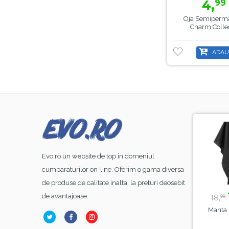
4,
99
Oja Semiperma
Charm Collec
ADAU
-8%
-44%
Evo.ro un website de top in domeniul
cumparaturilor on-line. Oferim o gama diversa
de produse de calitate inalta, la preturi deosebit
23,
lei
39,
lei
99
50
de avantajoase.
26,
70,
18,
00
00
99
Base Coat Gel FSM
Lampa Alba Led SunOne
Manta 
ubber Nr.13, Hema Free
, Sela , 48 W
& TPO Free, 15ml