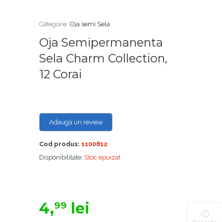
Categorie:
Oja semi Sela
Oja Semipermanenta
Sela Charm Collection,
12 Corai
Adaugă un review
Cod produs:
1100812
Disponibilitate:
Stoc epuizat
4,
lei
99