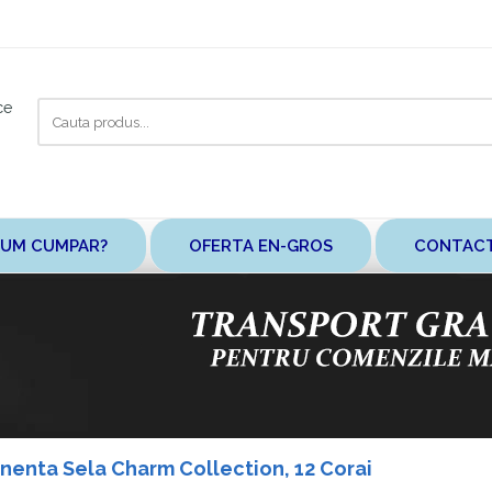
Cauta
ce
aici
UM CUMPAR?
OFERTA EN-GROS
CONTAC
enta Sela Charm Collection, 12 Corai