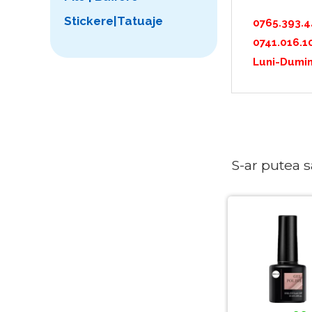
Stickere|Tatuaje
0765.393.
0741.016.1
Luni-Dumin
S-ar putea sa 