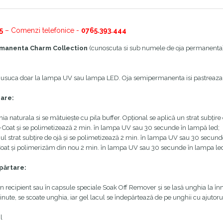
5
– Comenzi telefonice -
0765.393.444
manenta Charm Collection
(cunoscuta si sub numele de oja permanenta) es
.
e usuca doar la lampa UV sau lampa LED. Oja semipermanenta isi pastreaza
zare:
ia naturala si se mătuiește cu pila buffer. Opțional se aplică un strat subțire
 Coat și se polimetizează 2 min. în lampa UV sau 30 secunde în lampă led;
ul strat subțire de ojă și se polimetizează 2 min. în lampa UV sau 30 secunde 
oat și polimerizăm din nou 2 min. în lampa UV sau 30 secunde în lampa le
părtare:
n recipient sau în capsule speciale Soak Off Remover și se lasă unghia la î
ute, se scoate unghia, iar gel lacul se îndepărtează de pe unghii cu ajutoru
l