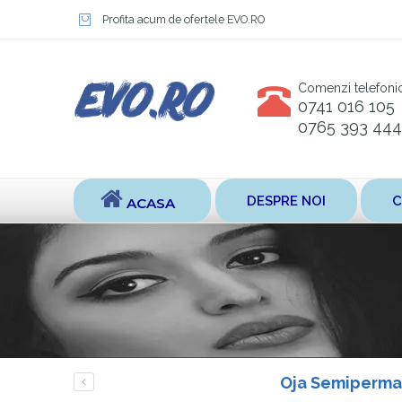
Profita acum de ofertele EVO.RO
Comenzi telefoni
0741 016 105
0765 393 444
DESPRE NOI
C
ACASA
Oja Semiperman