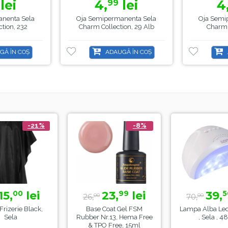
lei
4,
lei
4
99
nenta Sela
Oja Semipermanenta Sela
Oja Semi
tion, 232
Charm Collection, 29 Alb
Charm 
GĂ ÎN COȘ
ADAUGĂ ÎN COȘ
-21%
-8%
15,
lei
23,
lei
39,
00
99
5
26,
70,
00
00
Frizerie Black,
Base Coat Gel FSM
Lampa Alba Le
Sela
Rubber Nr.13, Hema Free
, Sela , 
& TPO Free, 15ml