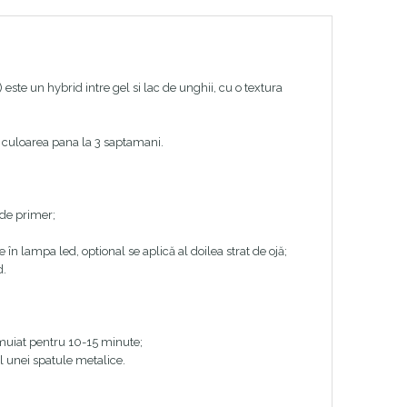
te un hybrid intre gel si lac de unghii, cu o textura
 culoarea pana la 3 saptamani.
 de primer;
în lampa led, optional se aplică al doilea strat de ojă;
d.
nmuiat pentru 10-15 minute;
l unei spatule metalice.