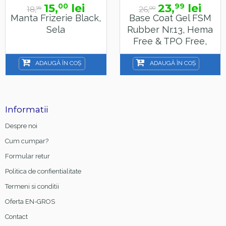
15,
lei
23,
lei
00
99
18,
26,
99
00
Manta Frizerie Black,
Base Coat Gel FSM
Sela
Rubber Nr.13, Hema
Free & TPO Free,
15ml
ADAUGĂ ÎN COȘ
ADAUGĂ ÎN COȘ
Informatii
Despre noi
Cum cumpar?
Formular retur
Politica de confientialitate
Termeni si conditii
Oferta EN-GROS
Contact