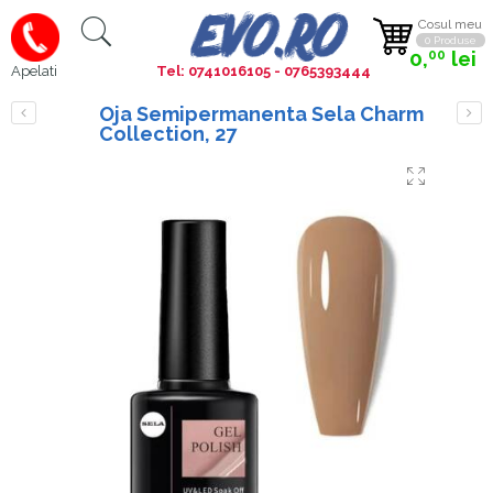
Cosul meu
0 Produse
0,
lei
00
Tel: 0741016105 - 0765393444
Apelati
Oja Semipermanenta Sela Charm
Collection, 27