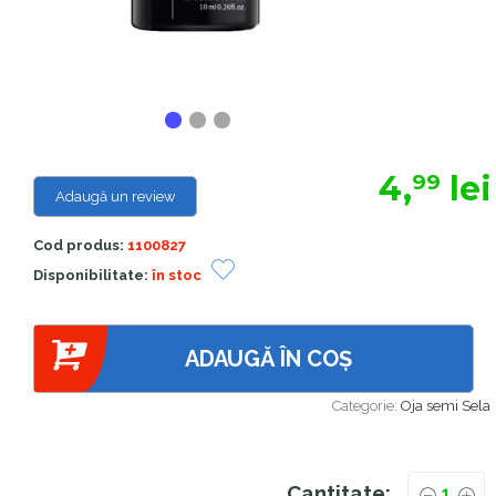
4,
lei
99
Adaugă un review
Cod produs:
1100827
Disponibilitate:
în stoc
ADAUGĂ ÎN COȘ
Categorie:
Oja semi Sela
Cantitate: