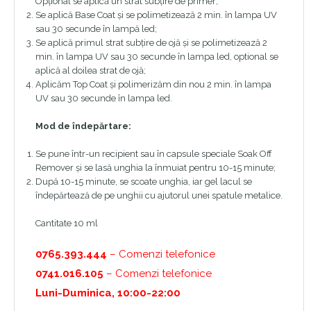
Opțional se aplică un strat subțire de primer;
Se aplică Base Coat și se polimetizează 2 min. în lampa UV
sau 30 secunde în lampă led;
Se aplică primul strat subțire de ojă și se polimetizează 2
min. în lampa UV sau 30 secunde în lampa led, optional se
aplică al doilea strat de ojă;
Aplicăm Top Coat și polimerizăm din nou 2 min. în lampa
UV sau 30 secunde în lampa led.
Mod de îndepărtare:
Se pune într-un recipient sau în capsule speciale Soak Off
Remover și se lasă unghia la înmuiat pentru 10-15 minute;
După 10-15 minute, se scoate unghia, iar gel lacul se
îndepărtează de pe unghii cu ajutorul unei spatule metalice.
Cantitate 10 ml
0765.393.444
– Comenzi telefonice
0741.016.105
– Comenzi telefonice
Luni-Duminica, 10:00-22:00