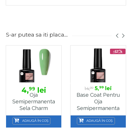
S-ar putea sa iti placa...
-57%
5,
lei
99
4,
lei
14,
99
00
Oja
Base Coat Pentru
Semipermanenta
Oja
Sela Charm
Semipermanenta
Collection, 14
Sela Vicky
Collection
ADAUGĂ ÎN COȘ
ADAUGĂ ÎN COȘ