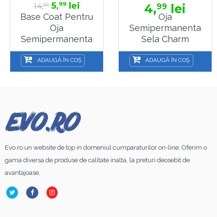
5,
lei
99
14,
4,
lei
99
00
Base Coat Pentru
Oja
Oja
Semipermanenta
Semipermanenta
Sela Charm
Sela Vicky
Collection, 30
Collection
Negru
ADAUGĂ ÎN COȘ
ADAUGĂ ÎN COȘ
Evo.ro un website de top in domeniul cumparaturilor on-line. Oferim o
gama diversa de produse de calitate inalta, la preturi deosebit de
avantajoase.