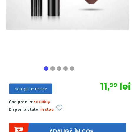
11,
lei
99
Adaugă un review
Cod produs:
1010609
Disponibilitate:
în stoc
ADAUGĂ ÎN COȘ