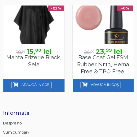
-21%
-8%
15,
lei
23,
lei
00
99
18,
26,
99
00
Manta Frizerie Black,
Base Coat Gel FSM
Sela
Rubber Nr.13, Hema
Free & TPO Free,
15ml
ADAUGĂ ÎN COȘ
ADAUGĂ ÎN COȘ
Informatii
Despre noi
Cum cumpar?