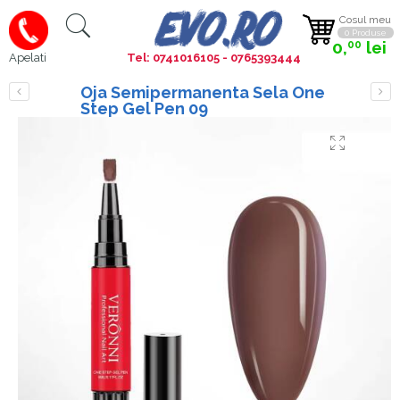
Cosul meu
0 Produse
0,
lei
00
Tel: 0741016105 - 0765393444
Apelati
Oja Semipermanenta Sela One
Step Gel Pen 09