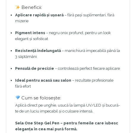
Beneficii:
Aplicare rapidă și ușoară
– fără pași suplimentari, fără
mizerie
Pigment intens
– negru onix profund, pentru un look
elegant și sofisticat
Rezistență îndelungată
– manichiură impecabilă până la
3 săptămâni
Pensulă de precizie
– controlează perfect fiecare aplicare
Ideal pentru acasă sau salon
– rezultate profesionale
fără efort
Cum se folosește:
Aplică direct pe unghie, usucă la lampă UV/LED și bucură-
te de un luciu impecabil și o culoare intensă.
Sela One Step Gel Pen – pentru femeile care iubesc
eleganța în cea mai pură formă.