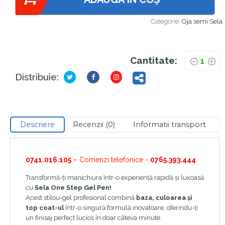
Categorie:
Oja semi Sela
Cantitate:
Distribuie:
Descriere
Recenzii (0)
Informatii transport
0741.016.105
– Comenzi telefonice -
0765.393.444
Transformă-ți manichiura într-o experiență rapidă și luxoasă
cu
Sela One Step Gel Pen!
Acest stilou-gel profesional combină
baza, culoarea și
top coat-ul
într-o singură formulă inovatoare, oferindu-ți
un finisaj perfect lucios în doar câteva minute.