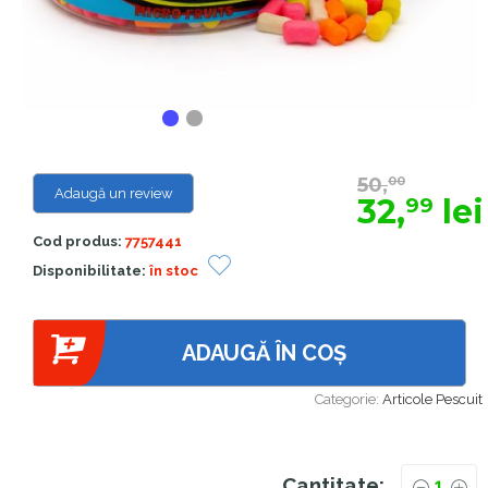
50,
00
Adaugă un review
32,
lei
99
Cod produs:
7757441
Disponibilitate:
în stoc
ADAUGĂ ÎN COȘ
Categorie:
Articole Pescuit
Cantitate: