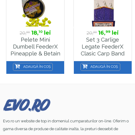
18,
lei
16,
lei
10
99
20,
20,
00
00
Pelete Mini
Set 3 Carlige
Dumbell FeederX
Legate FeederX
Pineapple & Betain
Clasic Carp Band
5x7mm, 10 G
Rig Marime 10
ADAUGĂ ÎN COȘ
ADAUGĂ ÎN COȘ
Evo.ro un website de top in domeniul cumparaturilor on-line. Oferim o
gama diversa de produse de calitate inalta, la preturi deosebit de