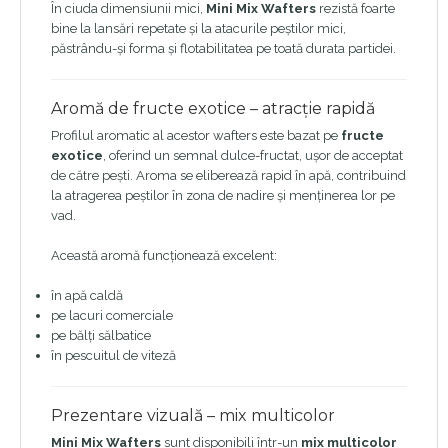
În ciuda dimensiunii mici,
Mini Mix Wafters
rezistă foarte
bine la lansări repetate și la atacurile peștilor mici,
păstrându-și forma și flotabilitatea pe toată durata partidei.
Aromă de fructe exotice – atracție rapidă
Profilul aromatic al acestor wafters este bazat pe
fructe
exotice
, oferind un semnal dulce-fructat, ușor de acceptat
de către pești. Aroma se eliberează rapid în apă, contribuind
la atragerea peștilor în zona de nadire și menținerea lor pe
vad.
Această aromă funcționează excelent:
în apă caldă
pe lacuri comerciale
pe bălți sălbatice
în pescuitul de viteză
Prezentare vizuală – mix multicolor
Mini Mix Wafters
sunt disponibili într-un
mix multicolor