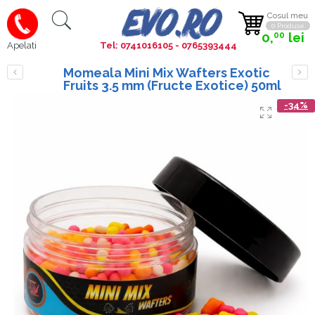
Cosul meu
0 Produse
0,
lei
00
Tel: 0741016105 - 0765393444
Apelati
Momeala Mini Mix Wafters Exotic
Fruits 3.5 mm (Fructe Exotice) 50ml
-34%