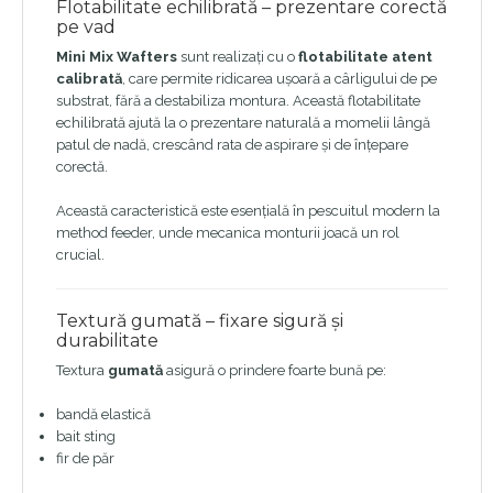
Flotabilitate echilibrată – prezentare corectă
pe vad
Mini Mix Wafters
sunt realizați cu o
flotabilitate atent
calibrată
, care permite ridicarea ușoară a cârligului de pe
substrat, fără a destabiliza montura. Această flotabilitate
echilibrată ajută la o prezentare naturală a momelii lângă
patul de nadă, crescând rata de aspirare și de înțepare
corectă.
Această caracteristică este esențială în pescuitul modern la
method feeder, unde mecanica monturii joacă un rol
crucial.
Textură gumată – fixare sigură și
durabilitate
Textura
gumată
asigură o prindere foarte bună pe:
bandă elastică
bait sting
fir de păr