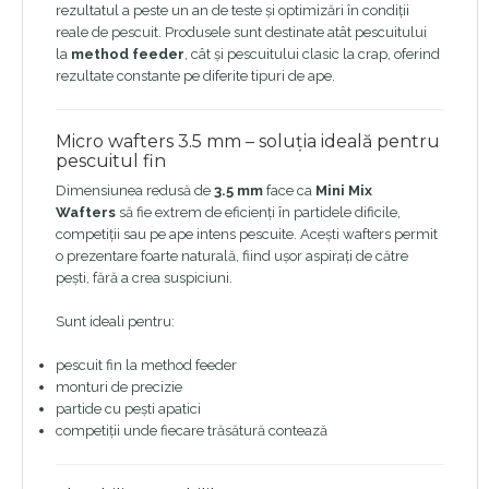
rezultatul a peste un an de teste și optimizări în condiții
reale de pescuit. Produsele sunt destinate atât pescuitului
la
method feeder
, cât și pescuitului clasic la crap, oferind
rezultate constante pe diferite tipuri de ape.
Micro wafters 3.5 mm – soluția ideală pentru
pescuitul fin
Dimensiunea redusă de
3.5 mm
face ca
Mini Mix
Wafters
să fie extrem de eficienți în partidele dificile,
competiții sau pe ape intens pescuite. Acești wafters permit
o prezentare foarte naturală, fiind ușor aspirați de către
pești, fără a crea suspiciuni.
Sunt ideali pentru:
pescuit fin la method feeder
monturi de precizie
partide cu pești apatici
competiții unde fiecare trăsătură contează