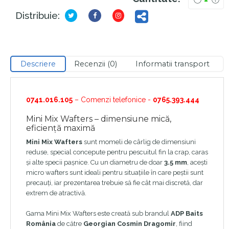
Distribuie:
Descriere
Recenzii (0)
Informatii transport
0741.016.105
– Comenzi telefonice -
0765.393.444
Mini Mix Wafters – dimensiune mică,
eficiență maximă
Mini Mix Wafters
sunt momeli de cârlig de dimensiuni
reduse, special concepute pentru pescuitul fin la crap, caras
și alte specii pașnice. Cu un diametru de doar
3.5 mm
, acești
micro wafters sunt ideali pentru situațiile în care peștii sunt
precauți, iar prezentarea trebuie să fie cât mai discretă, dar
extrem de atractivă.
Gama Mini Mix Wafters este creată sub brandul
ADP Baits
România
de către
Georgian Cosmin Dragomir
, fiind