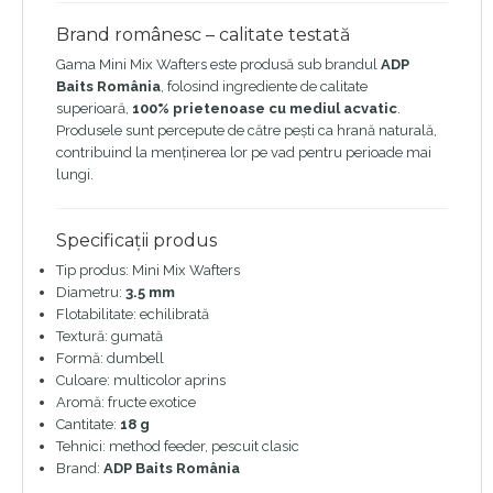
Brand românesc – calitate testată
Gama Mini Mix Wafters este produsă sub brandul
ADP
Baits România
, folosind ingrediente de calitate
superioară,
100% prietenoase cu mediul acvatic
.
Produsele sunt percepute de către pești ca hrană naturală,
contribuind la menținerea lor pe vad pentru perioade mai
lungi.
Specificații produs
Tip produs: Mini Mix Wafters
Diametru:
3.5 mm
Flotabilitate: echilibrată
Textură: gumată
Formă: dumbell
Culoare: multicolor aprins
Aromă: fructe exotice
Cantitate:
18 g
Tehnici: method feeder, pescuit clasic
Brand:
ADP Baits România