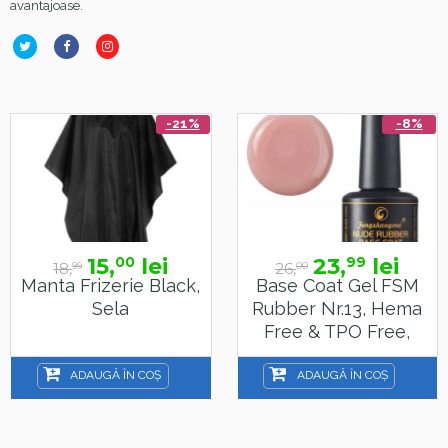
avantajoase.
-21%
-8%
15,
lei
23,
lei
00
99
18,
26,
99
00
Manta Frizerie Black,
Base Coat Gel FSM
Sela
Rubber Nr.13, Hema
Free & TPO Free,
15ml
ADAUGĂ ÎN COȘ
ADAUGĂ ÎN COȘ