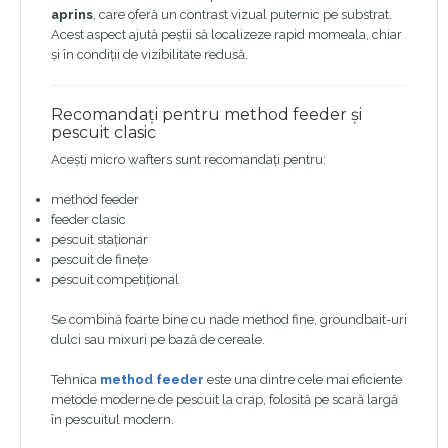
aprins
, care oferă un contrast vizual puternic pe substrat.
Acest aspect ajută peștii să localizeze rapid momeala, chiar
și în condiții de vizibilitate redusă.
Recomandați pentru method feeder și
pescuit clasic
Acești micro wafters sunt recomandați pentru:
method feeder
feeder clasic
pescuit staționar
pescuit de finețe
pescuit competițional
Se combină foarte bine cu nade method fine, groundbait-uri
dulci sau mixuri pe bază de cereale.
Tehnica
method feeder
este una dintre cele mai eficiente
metode moderne de pescuit la crap, folosită pe scară largă
în pescuitul modern.