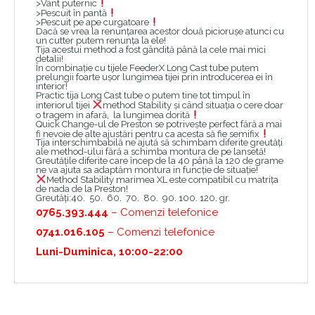
>Vânt puternic
>Pescuit în pantă
>Pescuit pe ape curgatoare
Dacă se vrea la renunțarea acestor două piciorușe atunci cu
un cutter putem renunța la ele!
Tija acestui method a fost gândită până la cele mai mici
detalii!
În combinație cu tijele FeederX Long Cast tube putem
prelungii foarte ușor lungimea tijei prin introducerea ei în
interior!
Practic tija Long Cast tube o putem tine tot timpul în
interiorul tijei
method Stability și când situația o cere doar
o tragem in afară, la lungimea dorită
Quick Change-ul de Preston se potrivește perfect fără a mai
fi nevoie de alte ajustări pentru ca acesta să fie semifix
Tija interschimbabilă ne ajută să schimbam diferite greutăți
ale method-ului fără a schimba montura de pe lansetă!
Greutățile diferite care încep de la 40 până la 120 de grame
ne va ajuta sa adaptăm montura in funcție de situație!
Method Stability marimea XL este compatibil cu matrița
de nada de la Preston!
Greutăți:40. 50. 60. 70. 80. 90. 100. 120. gr.
0765.393.444
– Comenzi telefonice
0741.016.105
– Comenzi telefonice
Luni-Duminica, 10:00-22:00