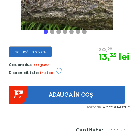
20,
00
Adaugă un review
13,
lei
35
Cod produs:
1113120
Disponibilitate:
în stoc
ADAUGĂ ÎN COȘ
Categorie:
Articole Pescuit
Cantitate: