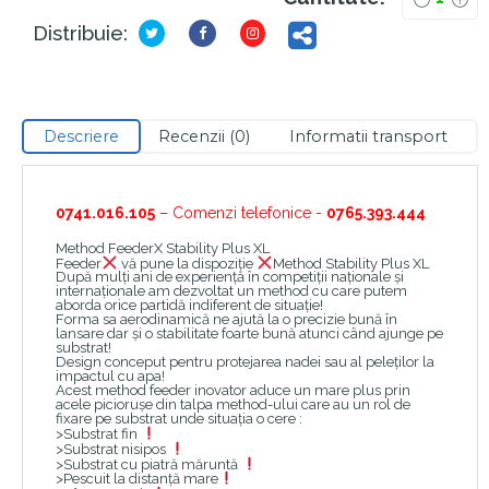
Distribuie:
Descriere
Recenzii (0)
Informatii transport
0741.016.105
– Comenzi telefonice -
0765.393.444
Method FeederX Stability Plus XL
Feeder
vă pune la dispoziție
Method Stability Plus XL
După mulți ani de experiență în competiții naționale și
internaționale am dezvoltat un method cu care putem
aborda orice partidă indiferent de situație!
Forma sa aerodinamică ne ajută la o precizie bună în
lansare dar și o stabilitate foarte bună atunci când ajunge pe
substrat!
Design conceput pentru protejarea nadei sau al peleților la
impactul cu apa!
Acest method feeder inovator aduce un mare plus prin
acele piciorușe din talpa method-ului care au un rol de
fixare pe substrat unde situația o cere :
>Substrat fin
>Substrat nisipos
>Substrat cu piatră măruntă
>Pescuit la distanță mare