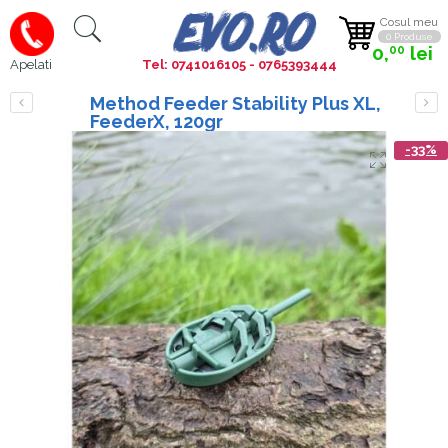
Cosul meu
0 Produse
0,
lei
00
Tel: 0741016105 - 0765393444
Apelati
Method Feeder Stability Plus XL,
FeederX, 120gr
-33%