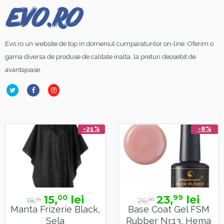
Evo.ro un website de top in domeniul cumparaturilor on-line. Oferim o
gama diversa de produse de calitate inalta, la preturi deosebit de
avantajoase.
-21%
-8%
15,
lei
23,
lei
00
99
18,
26,
99
00
Manta Frizerie Black,
Base Coat Gel FSM
Sela
Rubber Nr.13, Hema