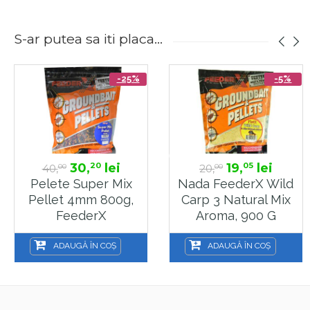
S-ar putea sa iti placa...
-25%
-5%
30,
lei
19,
lei
20
05
40,
20,
00
00
Pelete Super Mix
Nada FeederX Wild
Pellet 4mm 800g,
Carp 3 Natural Mix
FeederX
Aroma, 900 G
ADAUGĂ ÎN COȘ
ADAUGĂ ÎN COȘ