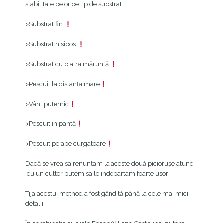
stabilitate pe orice tip de substrat :
>Substrat fin
>Substrat nisipos
>Substrat cu piatră măruntă
>Pescuit la distanță mare
>Vânt puternic
>Pescuit în pantă
>Pescuit pe ape curgatoare
Dacă se vrea sa renunțam la aceste două piciorușe atunci
,cu un cutter putem sa le indepartam foarte usor!
Tija acestui method a fost gândită până la cele mai mici
detalii!