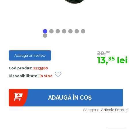
20,
00
Adaugă un review
13,
lei
35
Cod produs:
1113560
Disponibilitate:
în stoc
ADAUGĂ ÎN COȘ
Categorie:
Articole Pescuit