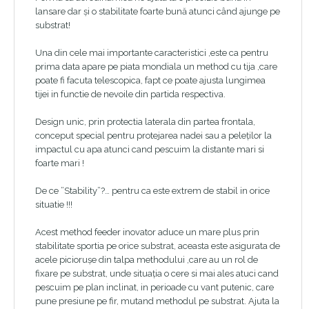
lansare dar și o stabilitate foarte bună atunci când ajunge pe
substrat!
Una din cele mai importante caracteristici ,este ca pentru
prima data apare pe piata mondiala un method cu tija ,care
poate fi facuta telescopica, fapt ce poate ajusta lungimea
tijei in functie de nevoile din partida respectiva.
Design unic, prin protectia laterala din partea frontala,
conceput special pentru protejarea nadei sau a peleților la
impactul cu apa atunci cand pescuim la distante mari si
foarte mari !
De ce ”Stability”?… pentru ca este extrem de stabil in orice
situatie !!!
Acest method feeder inovator aduce un mare plus prin
stabilitate sportia pe orice substrat, aceasta este asigurata de
acele piciorușe din talpa methodului ,care au un rol de
fixare pe substrat, unde situația o cere si mai ales atuci cand
pescuim pe plan inclinat, in perioade cu vant putenic, care
pune presiune pe fir, mutand methodul pe substrat. Ajuta la