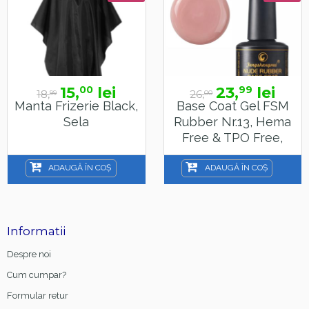
15,
lei
23,
lei
00
99
18,
26,
99
00
Manta Frizerie Black,
Base Coat Gel FSM
Sela
Rubber Nr.13, Hema
Free & TPO Free,
15ml
ADAUGĂ ÎN COȘ
ADAUGĂ ÎN COȘ
Informatii
Despre noi
Cum cumpar?
Formular retur