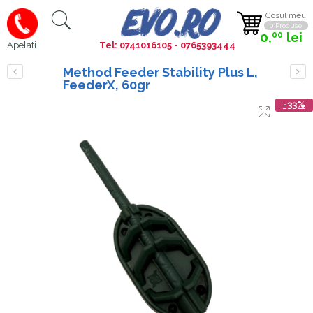
Cosul meu
0 Produse
0,
lei
00
Tel: 0741016105 - 0765393444
Apelati
Method Feeder Stability Plus L,
FeederX, 60gr
-33%