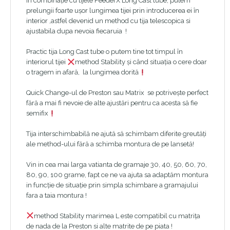
În combinație cu tijele FeederX Long Cast tube, putem
prelungii foarte ușor lungimea tijei prin introducerea ei în
interior ,astfel devenid un method cu tija telescopica si
ajustabila dupa nevoia fiecaruia !
Practic tija Long Cast tube o putem tine tot timpul în
interiorul tijei
method Stability și când situația o cere doar
o tragem in afară, la lungimea dorită
Quick Change-ul de Preston sau Matrix se potrivește perfect
fără a mai fi nevoie de alte ajustări pentru ca acesta să fie
semifix
Tija interschimbabilă ne ajută să schimbam diferite greutăți
ale method-ului fără a schimba montura de pe lansetă!
Vin in cea mai larga vatianta de gramaje 30, 40, 50, 60, 70,
80, 90, 100 grame, fapt ce ne va ajuta sa adaptăm montura
in funcție de situație prin simpla schimbare a gramajului
fara a taia montura !
method Stability marimea L este compatibil cu matrița
de nada de la Preston si alte matrite de pe piata !