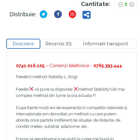
Cantitate:
Distribuie:
Descriere
Recenzii (0)
Informatii transport
0741.016.105
– Comenzi telefonice -
0765.393.444
FeederX method Stability L, 60gr
Feeder
vă pune la dispoziție
method Stability! Cel mai
complex method din lume la ora actuala !!!
După foarte mulți ani de experiență în competiții naționale și
internaționale am dezvoltat un method cu care putem
aborda orice partidă indiferent de situație, de distanta, de
conditii meteo, substrat, adancime, etc..
Forma sa aerodinamică ne ajută la o precizie bună în