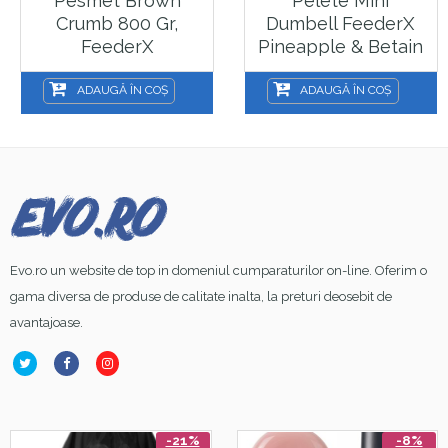
Pesmet Brown
Pelete Mini
Crumb 800 Gr,
Dumbell FeederX
FeederX
Pineapple & Betain
5x7mm, 10 G
ADAUGĂ ÎN COȘ
ADAUGĂ ÎN COȘ
Evo.ro un website de top in domeniul cumparaturilor on-line. Oferim o
gama diversa de produse de calitate inalta, la preturi deosebit de
avantajoase.
-21%
-8%