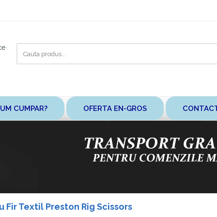
Cauta
ce
aici
UM CUMPAR?
OFERTA EN-GROS
CONTAC
 Fir Textil Preston Rig Scissors