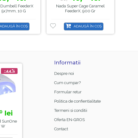
i Dumbell FeederX
Nada Super Cage Caramel
Nada 
i 5x7mm, 10 G
FeederX, 900 Gr
ADAUGĂ ÎN COȘ
ADAUGĂ ÎN COȘ
Informatii
-44%
-21%
-8
Despre noi
Cum cumpar?
Formular retur
Politica de confientialitate
Termeni si conditii
lei
15,
lei
23,
le
0
00
99
18,
26,
99
00
Oferta EN-GROS
d SunOne
Manta Frizerie Black,
Base Coat Gel FSM
48 W
Sela
Rubber Nr.13, Hema F
Contact
& TPO Free, 15ml