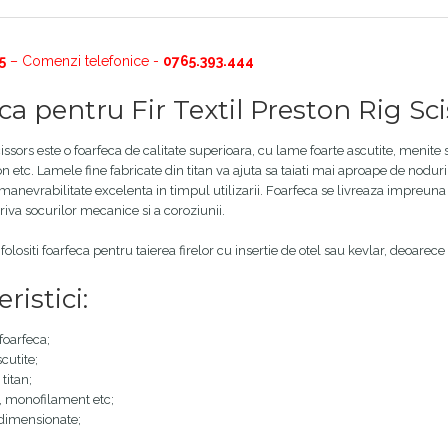
5
– Comenzi telefonice -
0765.393.444
ca pentru Fir Textil Preston Rig Sc
ssors este o foarfeca de calitate superioara, cu lame foarte ascutite, menite sa
n etc. Lamele fine fabricate din titan va ajuta sa taiati mai aproape de nod
manevrabilitate excelenta in timpul utilizarii. Foarfeca se livreaza impreuna c
iva socurilor mecanice si a coroziunii.
olositi foarfeca pentru taierea firelor cu insertie de otel sau kevlar, deoarece 
ristici:
foarfeca;
cutite;
titan;
le, monofilament etc;
dimensionate;