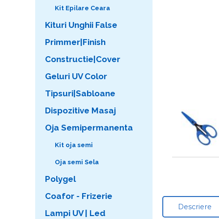
Kit Epilare Ceara
Kituri Unghii False
Primmer|Finish
Constructie|Cover
Geluri UV Color
Tipsuri|Sabloane
Dispozitive Masaj
Oja Semipermanenta
Kit oja semi
Oja semi Sela
Polygel
Coafor - Frizerie
Descriere
Lampi UV | Led