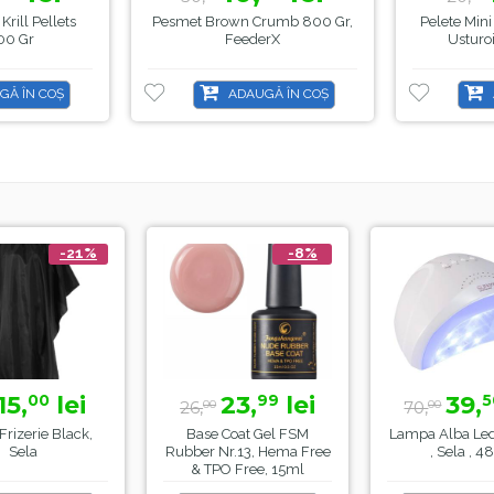
Krill Pellets
Pesmet Brown Crumb 800 Gr,
Pelete Min
00 Gr
FeederX
Usturo
GĂ ÎN COȘ
ADAUGĂ ÎN COȘ
-21%
-8%
15,
lei
23,
lei
39,
00
99
5
26,
70,
00
00
Frizerie Black,
Base Coat Gel FSM
Lampa Alba Le
Sela
Rubber Nr.13, Hema Free
, Sela , 
& TPO Free, 15ml