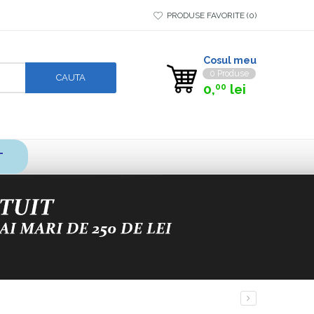
PRODUSE FAVORITE
0
Cosul meu
0 Produse
0,
lei
00
T