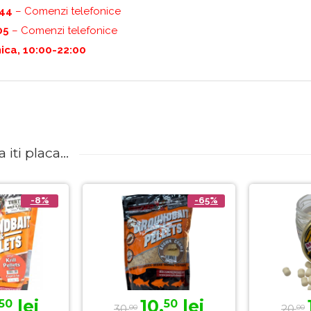
444
– Comenzi telefonice
05
– Comenzi telefonice
ica, 10:00-22:00
iti placa...
-8%
-65%
lei
10,
lei
50
50
30,
20,
00
00