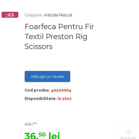
-9%
Categorie:
Articole Pescuit
Foarfeca Pentru Fir
Textil Preston Rig
Scissors
Adaugă un review
Cod produs:
40220004
Disponibilitate:
în stoc
40,
00
36,
lei
50
Recente