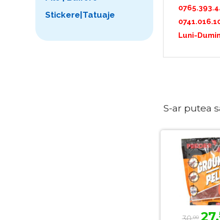
0765.393.
Stickere|Tatuaje
0741.016.1
Luni-Dumin
S-ar putea sa 
27,
30,
00