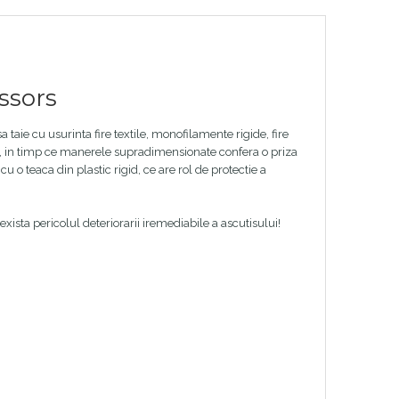
issors
 taie cu usurinta fire textile, monofilamente rigide, fire
uri, in timp ce manerele supradimensionate confera o priza
u o teaca din plastic rigid, ce are rol de protectie a
exista pericolul deteriorarii iremediabile a ascutisului!