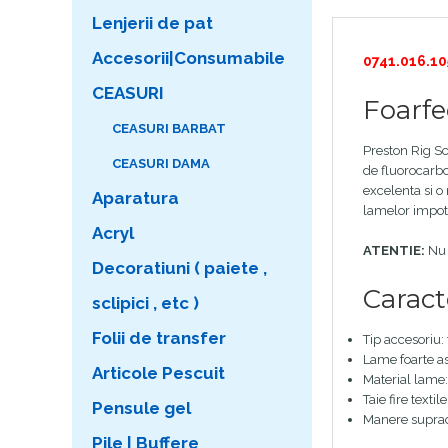
Lenjerii de pat
Accesorii|Consumabile
0741.016.10
CEASURI
Foarfe
CEASURI BARBAT
Preston Rig Sci
CEASURI DAMA
de fluorocarbo
excelenta si o 
Aparatura
lamelor impotr
Acryl
ATENTIE:
Nu f
Decoratiuni ( paiete ,
Caracte
sclipici , etc )
Folii de transfer
Tip accesoriu: 
Lame foarte as
Articole Pescuit
Material lame: 
Taie fire texti
Pensule gel
Manere supra
Pile | Buffere