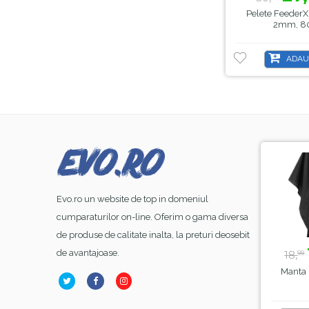
Pelete FeederX 
2mm, 8
ADAU
-8%
-44%
Evo.ro un website de top in domeniul
cumparaturilor on-line. Oferim o gama diversa
de produse de calitate inalta, la preturi deosebit
23,
lei
39,
lei
99
50
de avantajoase.
26,
70,
18,
00
00
99
Base Coat Gel FSM
Lampa Alba Led SunOne
Manta 
ubber Nr.13, Hema Free
, Sela , 48 W
& TPO Free, 15ml