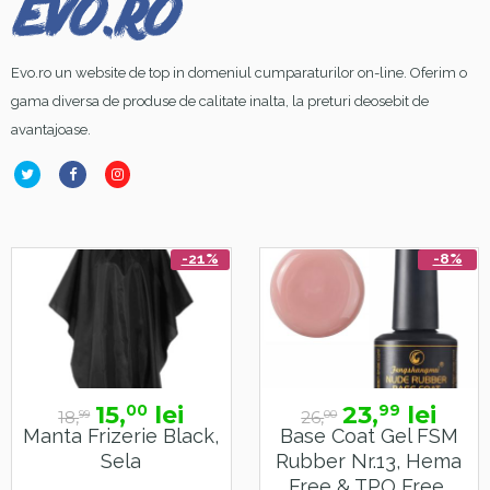
Evo.ro un website de top in domeniul cumparaturilor on-line. Oferim o
gama diversa de produse de calitate inalta, la preturi deosebit de
avantajoase.
-21%
-8%
15,
lei
23,
lei
00
99
18,
26,
99
00
Manta Frizerie Black,
Base Coat Gel FSM
Sela
Rubber Nr.13, Hema
Free & TPO Free,