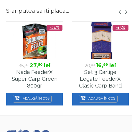
S-ar putea sa iti placa...
-21%
-15%
27,
lei
16,
lei
50
99
35,
20,
00
00
Nada FeederX
Set 3 Carlige
Super Carp Green
Legate FeederX
800gr
Clasic Carp Band
Rig Marime 14
ADAUGĂ ÎN COȘ
ADAUGĂ ÎN COȘ