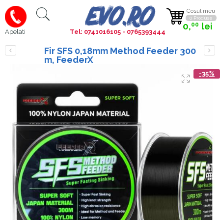
Cosul meu
0 Produse
0,
lei
00
Tel: 0741016105 - 0765393444
Apelati
Fir SFS 0,18mm Method Feeder 300
m, FeederX
-35%