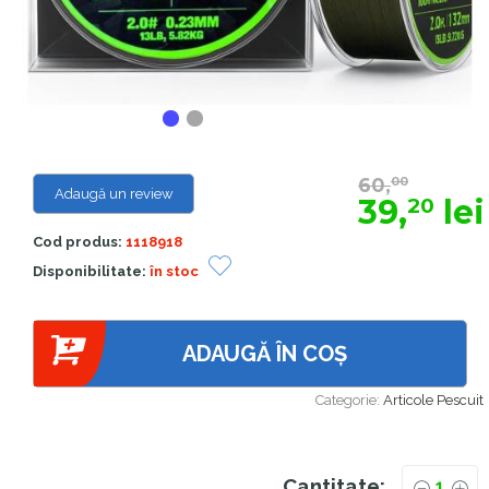
60,
00
Adaugă un review
39,
lei
20
Cod produs:
1118918
Disponibilitate:
în stoc
ADAUGĂ ÎN COȘ
Categorie:
Articole Pescuit
Cantitate: